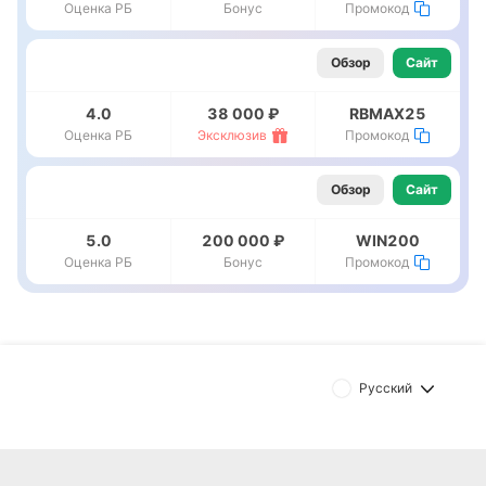
Оценка РБ
Бонус
Промокод
Обзор
Сайт
4.0
38 000 ₽
RBMAX25
Оценка РБ
Эксклюзив
Промокод
Обзор
Сайт
5.0
200 000 ₽
WIN200
Оценка РБ
Бонус
Промокод
Русский