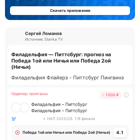
Скачать приложение
Сергей Ломанов
Источник: Stavka TV
Филадельфия — Питтсбург: прогноз на
Победа 1ой или Ничья или Победа 2ой
(Ничья)
Филадельфия Флайерз - Питтсбург Пингвинз
Ординар
:
проигрыш
- 1000
₽
Филадельфия – Питтсбург
Филадельфия – Питтсбург
•
НХЛ 2025/26. 1/8 финала
4.1
Победа 1ой или Ничья или Победа 2ой (Ничья)