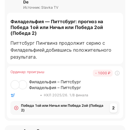
De
Источник: Stavka TV
Филадельфия — Питтсбург: прогноз на
Победа 1ой или Ничья или Победа 2ой
(Победа 2)
Питтсбург Пингвинз продолжит серию с
Филадельфией,добившись положительного
результата.
Ординар
:
проигрыш
- 1000
₽
Филадельфия – Питтсбург
Филадельфия – Питтсбург
•
НХЛ 2025/26. 1/8 финала
Победа 1ой или Ничья или Победа 2ой (Победа
2
2)