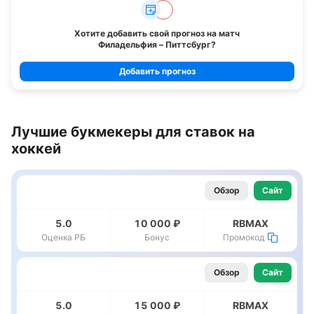
Хотите добавить свой прогноз на матч
Филадельфия – Питтсбург
?
Добавить прогноз
Лучшие букмекеры для ставок на
хоккей
Обзор
Сайт
5.0
10 000 ₽
RBMAX
Оценка РБ
Бонус
Промокод
Обзор
Сайт
5.0
15 000 ₽
RBMAX