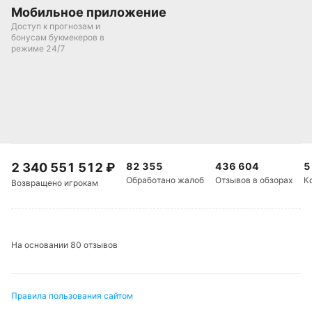
Мобильное приложение
Доступ к прогнозам и
бонусам букмекеров в
режиме 24/7
2 340 551 512
₽
82 355
436 604
5
Обработано жалоб
Отзывов в обзорах
К
Возвращено игрокам
На основании 80 отзывов
Правила пользования сайтом