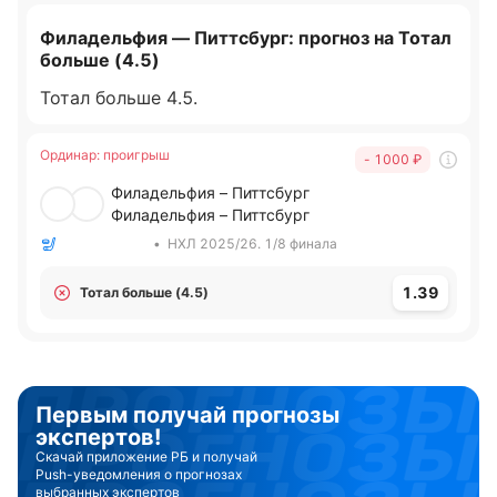
Филадельфия — Питтсбург: прогноз на Тотал
больше (4.5)
Тотал больше 4.5.
Ординар
:
проигрыш
- 1000
₽
Филадельфия – Питтсбург
Филадельфия – Питтсбург
•
НХЛ 2025/26. 1/8 финала
1.39
Тотал больше (4.5)
Первым получай прогнозы
экспертов!
Скачай приложение РБ и получай
Push-уведомления о прогнозах
выбранных экспертов