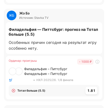
Жэ Бэ
ЖБ
Источник: Stavka TV
Филадельфия — Питтсбург: прогноз на Тотал
больше (5.5)
Особенных причин сегодня на результат игру
особенно нету.
Ординар
:
проигрыш
- 1000
₽
Филадельфия – Питтсбург
Филадельфия – Питтсбург
•
НХЛ 2025/26. 1/8 финала
1.81
Тотал больше (5.5)