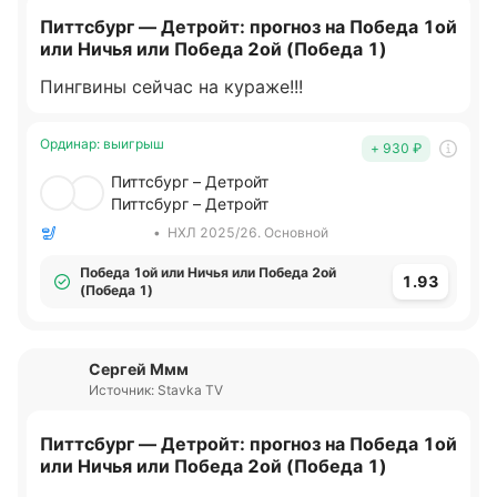
Питтсбург — Детройт: прогноз на Победа 1ой
или Ничья или Победа 2ой (Победа 1)
Пингвины сейчас на кураже!!!
Ординар
:
выигрыш
+ 930
₽
Питтсбург – Детройт
Питтсбург – Детройт
•
НХЛ 2025/26. Основной
Победа 1ой или Ничья или Победа 2ой
1.93
(Победа 1)
Сергей Ммм
Источник: Stavka TV
Питтсбург — Детройт: прогноз на Победа 1ой
или Ничья или Победа 2ой (Победа 1)