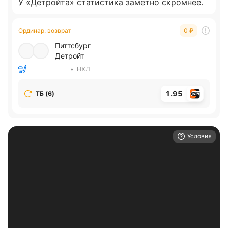
У «Детройта» статистика заметно скромнее.
В среднем за игру «Рэд Уингз» забрасывается
5,7 гола. Но единственная встреча команд
Ординар
:
возврат
0 ₽
этого сезона в Питтсбурге получилась
Питтсбург
верховой (4:3 ОТ).
Детройт
Моя ставка: ТБ (6) с коэффициентом 1,95.
•
НХЛ
1.95
ТБ (6)
Условия