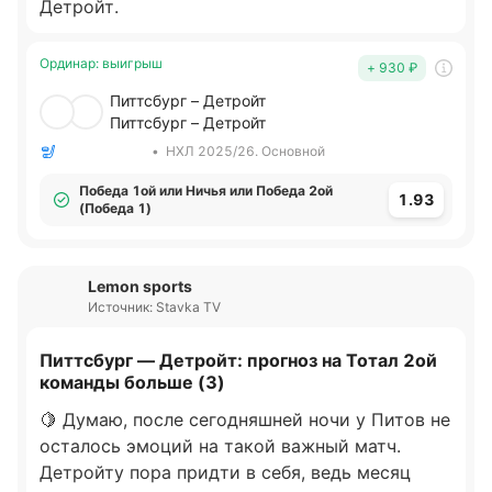
Детройт.
Ординар
:
выигрыш
+ 930
₽
Питтсбург – Детройт
Питтсбург – Детройт
•
НХЛ 2025/26. Основной
Победа 1ой или Ничья или Победа 2ой
1.93
(Победа 1)
Lemon sports
Источник: Stavka TV
Питтсбург — Детройт: прогноз на Тотал 2ой
команды больше (3)
🍋 Думаю, после сегодняшней ночи у Питов не
осталось эмоций на такой важный матч.
Детройту пора придти в себя, ведь месяц