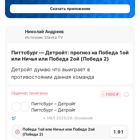
Скачать приложение
Николай Андреев
Источник: Stavka TV
Питтсбург — Детройт: прогноз на Победа 1ой
или Ничья или Победа 2ой (Победа 2)
Детройт думаю что выиграет в
противостоянии данная команда
Ординар
:
проигрыш
- 1000
₽
Питтсбург – Детройт
Питтсбург – Детройт
•
НХЛ 2025/26. Основной
Победа 1ой или Ничья или Победа 2ой
1.91
(Победа 2)