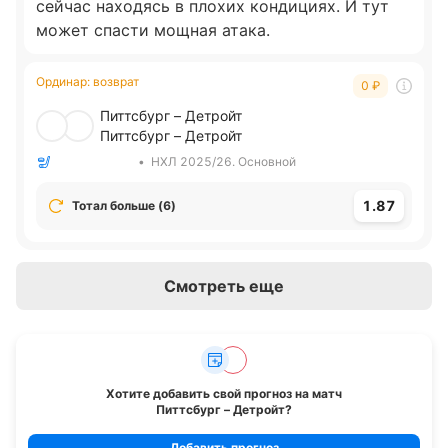
сейчас находясь в плохих кондициях. И тут
может спасти мощная атака.
Ординар
:
возврат
0
₽
Питтсбург – Детройт
Питтсбург – Детройт
•
НХЛ 2025/26. Основной
1.87
Тотал больше (6)
Смотреть еще
Хотите добавить свой прогноз на матч
Питтсбург – Детройт
?
Добавить прогноз