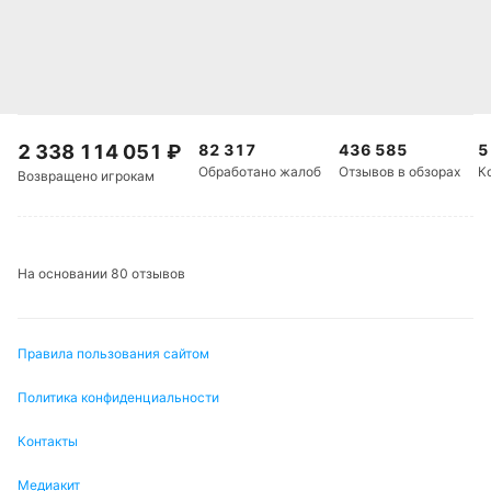
2 338 114 051
₽
82 317
436 585
5
Обработано жалоб
Отзывов в обзорах
К
Возвращено игрокам
На основании 80 отзывов
Правила пользования сайтом
Политика конфиденциальности
Контакты
Медиакит