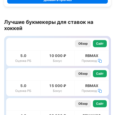
Лучшие букмекеры для ставок на
хоккей
Обзор
Сайт
5.0
10 000 ₽
RBMAX
Оценка РБ
Бонус
Промокод
Обзор
Сайт
5.0
15 000 ₽
RBMAX
Оценка РБ
Бонус
Промокод
Обзор
Сайт