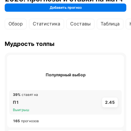
Добавить прогноз
Обзор
Статистика
Составы
Таблица
Мудрость толпы
Популярный выбор
39%
ставят на
П1
2.45
Выигрыш
165
прогнозов