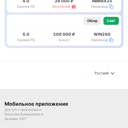
4.0
38 000 ₽
RBMAX25
Оценка РБ
Эксклюзив
Промокод
Обзор
Сайт
5.0
200 000 ₽
WIN200
Оценка РБ
Бонус
Промокод
Русский
Мобильное приложение
Доступ к прогнозам и
бонусам букмекеров в
режиме 24/7