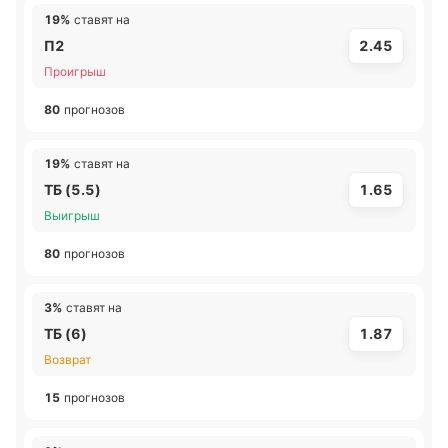
19%
ставят на
П2
2.45
Проигрыш
80
прогнозов
19%
ставят на
ТБ (5.5)
1.65
Выигрыш
80
прогнозов
3%
ставят на
ТБ (6)
1.87
Возврат
15
прогнозов