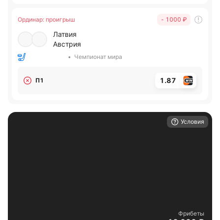
выглядит гораздо мощнее. Чего стоит хотя бы
сухая победа над сборной Германии (2:0) в
Ординар
:
проигрыш
- 1000 ₽
прошлом матче. Да, и поражение со счётом
Латвия
2:4 от хозяев турнира швейцарцев, которые
Австрия
собрали очень мощный состав, тоже не
•
Чемпионат мира
назвать провалом.
Моя ставка: П1 с коэффициентом 1,87.
1.87
П1
Условия
Фрибеты