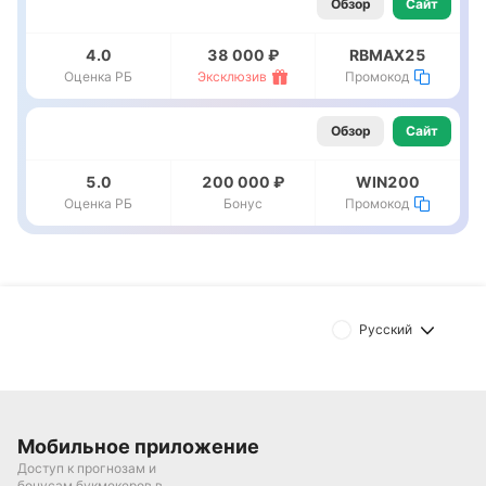
Обзор
Сайт
4.0
38 000 ₽
RBMAX25
Оценка РБ
Эксклюзив
Промокод
Обзор
Сайт
5.0
200 000 ₽
WIN200
Оценка РБ
Бонус
Промокод
Русский
Мобильное приложение
Доступ к прогнозам и
бонусам букмекеров в