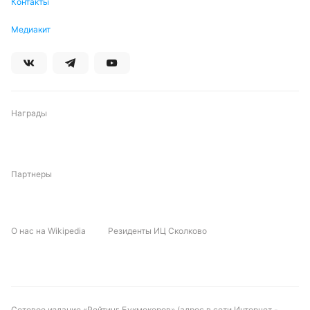
Контакты
Медиакит
Награды
Партнеры
О нас на Wikipedia
Резиденты ИЦ Сколково
Сетевое издание «Рейтинг Букмекеров» (адрес в сети Интернет -