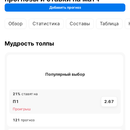
Добавить прогноз
Обзор
Статистика
Составы
Таблица
Мудрость толпы
Популярный выбор
21%
ставят на
П1
2.67
Проигрыш
121
прогноз