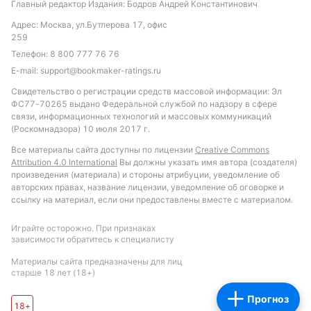
Главный редактор Издания: Бодров Андрей Константинович
Адрес: Москва, ул.Бутлерова 17, офис
259
Телефон:
8 800 777 76 76
E-mail:
support@bookmaker-ratings.ru
Свидетельство о регистрации средств массовой информации: Эл
ФС77-70265 выдано Федеральной службой по надзору в сфере
связи, информационных технологий и массовых коммуникаций
(Роскомнадзора) 10 июля 2017 г.
Все материалы сайта доступны по лицензии
Creative Commons
Attribution 4.0 International
Вы должны указать имя автора (создателя)
произведения (материала) и стороны атрибуции, уведомление об
авторских правах, название лицензии, уведомление об оговорке и
ссылку на материал, если они предоставлены вместе с материалом.
Играйте осторожно. При признаках
зависимости обратитесь к специалисту
Материалы сайта предназначены для лиц
старше 18 лет (18+)
Прогноз
18+