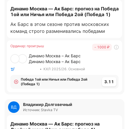
Динамо Москва — Ак Барс: прогноз на Победа
1ой или Ничья или Победа 2ой (Победа 1)
Ак Барс в этом сезоне против московских
команд строго разменивались победами
Ординар
:
проигрыш
- 1000
₽
Динамо Москва – Ак Барс
Динамо Москва – Ак Барс
•
КХЛ 2025/26. Основной
Победа 1ой или Ничья или Победа 2ой
3.11
(Победа 1)
Владимир Долговечный
ВД
Источник: Stavka TV
Динамо Москва — Ак Барс: прогноз на