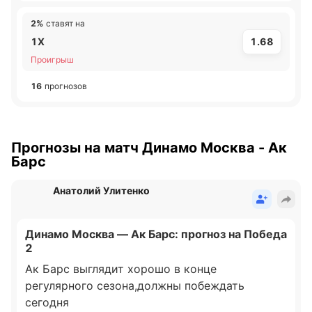
2%
ставят на
1X
1.68
Проигрыш
16
прогнозов
Прогнозы на матч Динамо Москва - Ак
Барс
Анатолий Улитенко
Динамо Москва — Ак Барс: прогноз на Победа
2
Ак Барс выглядит хорошо в конце
регулярного сезона,должны побеждать
сегодня