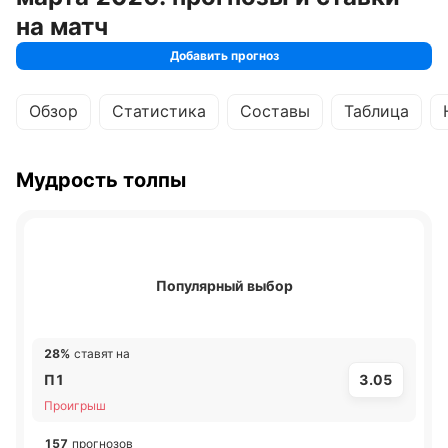
на матч
Добавить прогноз
Обзор
Статистика
Составы
Таблица
Мудрость толпы
Популярный выбор
28%
ставят на
П1
3.05
Проигрыш
157
прогнозов