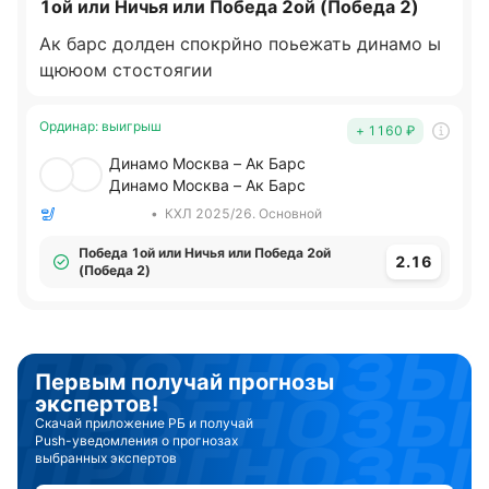
1ой или Ничья или Победа 2ой (Победа 2)
Ак барс долден спокрйно поьежать динамо ы
щююом стостоягии
Ординар
:
выигрыш
+ 1160
₽
Динамо Москва – Ак Барс
Динамо Москва – Ак Барс
•
КХЛ 2025/26. Основной
Победа 1ой или Ничья или Победа 2ой
2.16
(Победа 2)
Первым получай прогнозы
экспертов!
Скачай приложение РБ и получай
Push-уведомления о прогнозах
выбранных экспертов