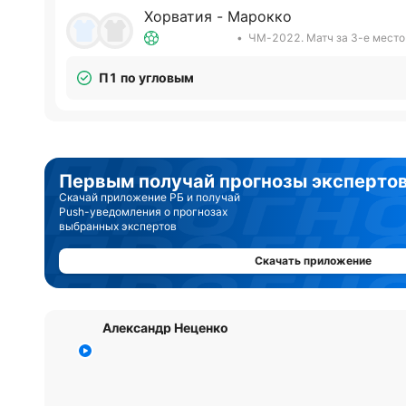
- Марокко подает 1,333 «угловых» за матч;
всему арабскому миру и всем своим фанатам.
строгая игра в обороне. Также стоит отметить,
Хорватия - Марокко
- Марокко позволяет своим соперникам подат
этот матч: победа Марокко 2:0.
ждут мало голов, следовательно, кэф на ТБ очен
•
ЧМ-2022. Матч за 3-е место
матч;
Читайте также:
Комментатор Первого канала Павел Занозин взял
- в стартовом матче между этими сборными н
Все о матче Хорватия - Марокко
.
П1 по угловым
третье место.
Хорватия выиграла по угловым со счетом 5-0.
Прогнозы и ставки на ЧМ по футболу-2022.
Учитывая информацию выше, предлагаю сыгра
[forecast ordinar 1]
хорватов по такому статистическому элементу
Читайте также:
Все о матче Хорватия - Марокко
.
Первым получай прогнозы экспертов
Прогнозы и ставки на ЧМ по футболу-2022.
Скачай приложение РБ и получай
Push-уведомления о прогнозах
выбранных экспертов
[forecast ordinar 1]
Скачать приложение
Александр Неценко