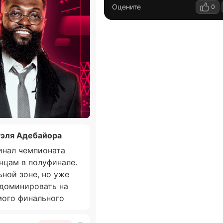
Оцените
0
й футбол, и очень здорово играли в атаке против Фран
ителей сборной Хорватии будут моменты. Не забив в
третье место. В групповом раунде эти команды уже игр
ова, менее чем через месяц сыграют с таким же счетом»
уэля Адебайора
омендует ставку на тотал больше (2,5) гола.
инал чемпионата
инцам в полуфинале.
ной зоне, но уже
 доминировать на
мого финального
 отлично, однако