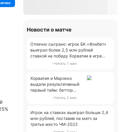
рогноз
Новости о матче
Отлично сыграно: игрок БК «Фонбет»
выиграл более 2,5 млн рублей
ставкой на победу Хорватии в игре
против Марокко
Читать 1 мин
Хорватия и Марокко
выдали результативный
первый тайм: беттор
поднял на этом 1704000
Читать 2 мин
ой
рублей
 25%
Игрок на ставках выиграл больше 2,4
млн рублей, поставив на матч за
третье место ЧМ-2022
Читать 1 мин