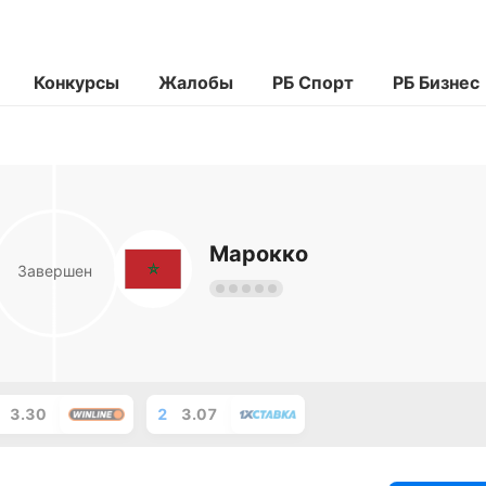
Конкурсы
Жалобы
РБ Спорт
РБ Бизнес
Марокко
Завершен
3.30
2
3.07