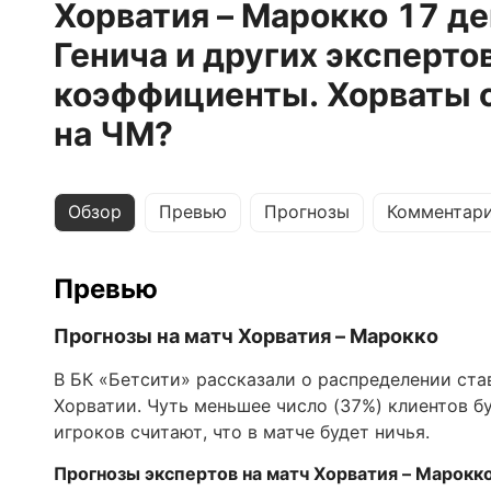
Хорватия – Марокко 17 д
Генича и других экспертов
коэффициенты. Хорваты 
на ЧМ?
Обзор
Превью
Прогнозы
Комментар
Превью
Прогнозы на матч Хорватия – Марокко
В БК «Бетсити» рассказали о распределении ста
Хорватии. Чуть меньшее число (37%) клиентов б
игроков считают, что в матче будет ничья.
Прогнозы экспертов на матч Хорватия – Марокк