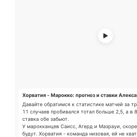
«Марокко поблагодарим за чемпионат. Для них ч
четвертое место дают медали на чемпионате мира
этот раз это будет сборная Хорватии. Мой вариа
Занозин.
Хорватия - Марокко: прогноз и ставки Алекс
Футбольный журналист Артур Петросьян выбрал с
Давайте обратимся к статистике матчей за тр
(1,5) гола.
11 случаев пробивался тотал больше 2,5, а в 
ставка обе забьют.
У марокканцев Саисс, Агерд и Мазрауи, скорее
будут. Хорватия - команда низовая, ей не хва