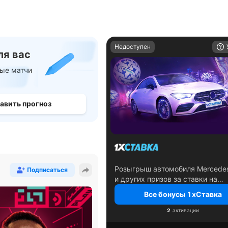
товал две ставки – на «Обе забьют» и на итоговую поб
Недоступен
ля вас
лые матчи
авить прогноз
Розыгрыш автомобиля Mercede
Подписаться
и других призов за ставки на
ЧМ-2022 от БК «1xСтавка»
Все бонусы 1хСтавка
2
активации