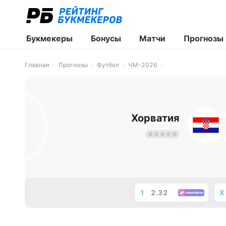
Букмекеры
Бонусы
Матчи
Прогнозы
Главная
Прогнозы
Футбол
ЧМ-2026
Хорватия
1
2.32
Х