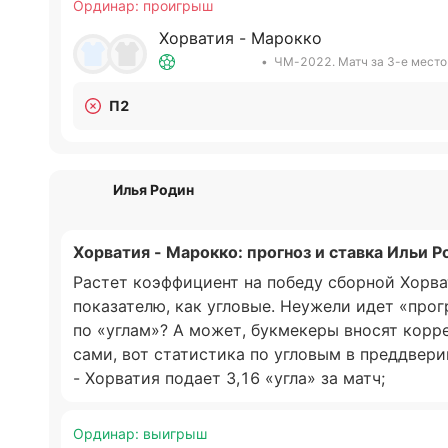
Ординар
:
проигрыш
французы были просто великолепны. В первый
Хорватия - Марокко
турнире Марокко полностью контролировали м
•
ЧМ-2022. Матч за 3-е место
смогли забить гол. Теперь у них есть прекра
выиграть бронзовые медали и стать первой а
П2
завоевавшей третье место на чемпионатах ми
Кто фаворит? Это будет крутая игра, настоящ
место. Будет непросто как Марокко, так и Хо
постараются победить. Что касается против
Илья Родин
Лукой Модричей и Хакимом Зиешем, я не уди
начнет матч на лавке, чтобы восстановить св
Хорватия - Марокко: прогноз и ставка Ильи Р
в предыдущих играх за свою команду. Я вполн
Растет коэффициент на победу сборной Хорва
это будет его последний матч на чемпионатах
показателю, как угловые. Неужели идет «прог
примет участие в игре, то в любом случае отд
по «углам»? А может, букмекеры вносят корр
чтобы его команда закончила турнир на треть
сами, вот статистика по угловым в преддвери
Вы помните, что на прошлом мундиале хорват
- Хорватия подает 3,16 «угла» за матч;
в этот раз им нужно, как минимум, завоевать 
- Хорватия позволяет своим соперникам подат
очень трудная игра для марокканских футбол
«Команды уже раскрепощаются, уже не борются з
матч;
Хакими сделают все, чтобы принести победу 
пиршество голов, так как команды уже психоло
Ординар
:
выигрыш