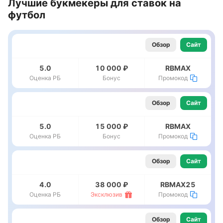
Лучшие букмекеры для ставок на
футбол
Обзор
Сайт
5.0
10 000 ₽
RBMAX
Оценка РБ
Бонус
Промокод
Обзор
Сайт
5.0
15 000 ₽
RBMAX
Оценка РБ
Бонус
Промокод
Обзор
Сайт
4.0
38 000 ₽
RBMAX25
Оценка РБ
Эксклюзив
Промокод
Обзор
Сайт