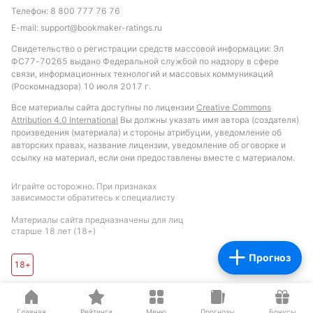
Телефон:
8 800 777 76 76
E-mail:
support@bookmaker-ratings.ru
Свидетельство о регистрации средств массовой информации: Эл
ФС77-70265 выдано Федеральной службой по надзору в сфере
связи, информационных технологий и массовых коммуникаций
(Роскомнадзора) 10 июля 2017 г.
Все материалы сайта доступны по лицензии
Creative Commons
Attribution 4.0 International
Вы должны указать имя автора (создателя)
произведения (материала) и стороны атрибуции, уведомление об
авторских правах, название лицензии, уведомление об оговорке и
ссылку на материал, если они предоставлены вместе с материалом.
Играйте осторожно. При признаках
зависимости обратитесь к специалисту
Материалы сайта предназначены для лиц
старше 18 лет (18+)
Прогноз
18+
Главная
Рейтинги
Меню
Прогнозы
Бонусы