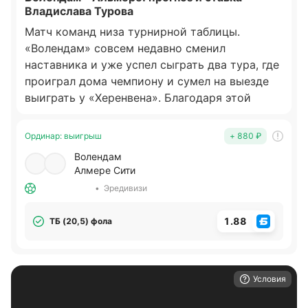
Владислава Турова
Матч команд низа турнирной таблицы.
«Волендам» совсем недавно сменил
наставника и уже успел сыграть два тура, где
проиграл дома чемпиону и сумел на выезде
выиграть у «Херенвена». Благодаря этой
победе «Волендам» сумел подняться с
последнего места, но пока лишь по разнице
Ординар
:
выигрыш
+ 880 ₽
мячей. Важно не отпускать конкурентов за
Волендам
выживание далеко, и пока это удается.
Алмере Сити
«Алмере» расположился над зоной вылета, а
•
Эредивизи
отрыв от «Волендама» всего 5 баллов. При
этом Алекс Пастор умеет настраивать свою
1.88
ТБ (20,5) фола
команду на матчи против конкурентов за
выживание. В этом сезоне «Алмере» успел
обыграть всех соседей по низу турнирной
таблицы («Витесс», «Валвейк» и «Утрехт»).
Условия
При этом средний тотал нарушений в этих