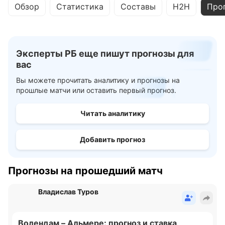
Обзор
Статистика
Составы
H2H
Про
Эксперты РБ еще пишут прогнозы для
вас
Вы можете прочитать аналитику и прогнозы на
прошлые матчи или оставить первый прогноз.
Читать аналитику
Добавить прогноз
Прогнозы на прошедший матч
Владислав Туров
Волендам – Альмере: прогноз и ставка