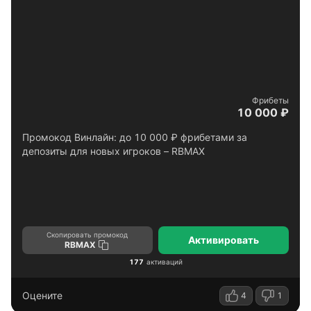
матчах был около 30! Вообще, матчи с
участием «Алмере» достаточно
результативные, в среднем 24 фола.
Матч будет обслуживать Ингмар Остром, у
которого в среднем 19,2 фола в Эредивизи. В
этом сезоне на его счету есть домашний тур
Фрибеты
«Волендама» против «Хераклеса», где было 29
10 000 ₽
нарушений.
«Волендам» проведет первый домашний матч
Промокод Винлайн: до 10 000 ₽ фрибетами за
депозиты для новых игроков – RBMAX
с новым тренером. С учетом манеры игры
команд и мотивации, вполне реально ожидать
очень вязкой игры с большим количеством
мелких нарушений.
[forecast ordinar 1]
Скопировать промокод
Активировать
RBMAX
177
активаций
Оцените
4
1