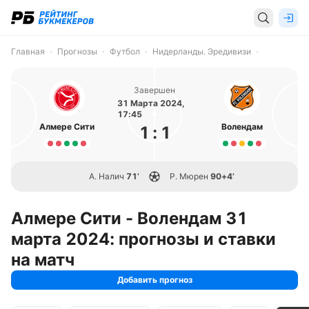
Главная
Прогнозы
Футбол
Нидерланды. Эредивизи
Завершен
31 Марта 2024,
17:45
Алмере Сити
Волендам
1
:
1
А. Налич
71’
Р. Мюрен
90+4’
Алмере Сити - Волендам 31
марта 2024: прогнозы и ставки
на матч
Добавить прогноз