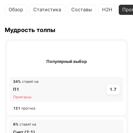
Обзор
Статистика
Составы
H2H
Про
Мудрость толпы
Популярный выбор
34%
ставят на
П1
1.7
Проигрыш
121
прогноз
6%
ставят на
Счет (2:1)