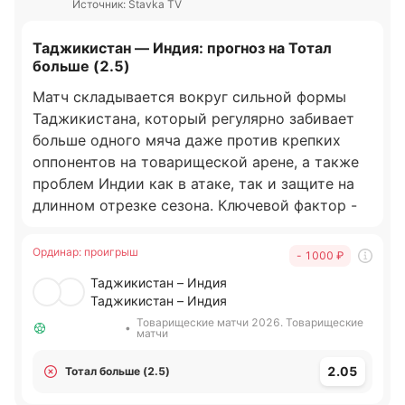
Источник: Stavka TV
Таджикистан — Индия: прогноз на Тотал
больше (2.5)
Матч складывается вокруг сильной формы
Таджикистана, который регулярно забивает
больше одного мяча даже против крепких
оппонентов на товарищеской арене, а также
проблем Индии как в атаке, так и защите на
длинном отрезке сезона. Ключевой фактор -
тренд на результативность хозяев: тотал
больше 2.5 проходил во всех пяти их
Ординар
:
проигрыш
- 1000
₽
недавних встречах подобного статуса между
Таджикистан – Индия
сборными разных стран. Такая серия
Таджикистан – Индия
напрямую поддерживается свежими данными
Товарищеские матчи 2026. Товарищеские
•
по средней результативности обеих команд и
матчи
их текущим стилем игры без давления
2.05
Тотал больше (2.5)
турнирных задач или риска потери позиции.
Ставка - тб2.5.