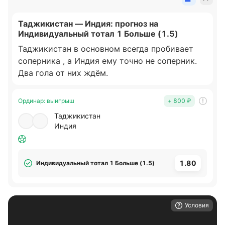
Таджикистан — Индия: прогноз на
Индивидуальный тотал 1 Больше (1.5)
Таджикистан в основном всегда пробивает
соперника , а Индия ему точно не соперник.
Два гола от них ждём.
Ординар
:
выигрыш
+ 800 ₽
Таджикистан
Индия
1.80
Индивидуальный тотал 1 Больше (1.5)
Условия