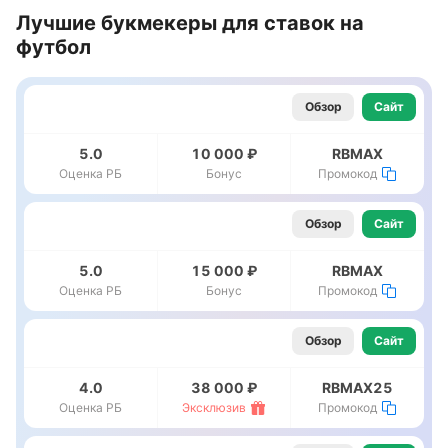
Лучшие букмекеры для ставок на
футбол
Обзор
Сайт
5.0
10 000 ₽
RBMAX
Оценка РБ
Бонус
Промокод
Обзор
Сайт
5.0
15 000 ₽
RBMAX
Оценка РБ
Бонус
Промокод
Обзор
Сайт
4.0
38 000 ₽
RBMAX25
Оценка РБ
Эксклюзив
Промокод