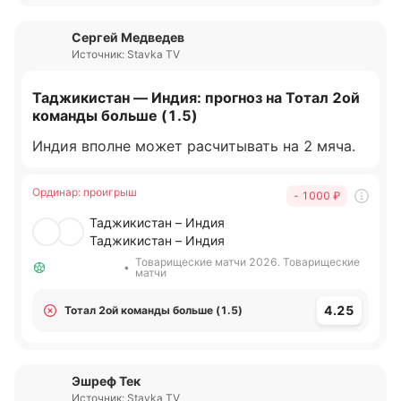
Сергей Медведев
Источник: Stavka TV
Таджикистан — Индия: прогноз на Тотал 2ой
команды больше (1.5)
Индия вполне может расчитывать на 2 мяча.
Ординар
:
проигрыш
- 1000
₽
Таджикистан – Индия
Таджикистан – Индия
Товарищеские матчи 2026. Товарищеские
•
матчи
4.25
Тотал 2ой команды больше (1.5)
Эшреф Тек
Источник: Stavka TV