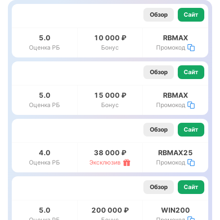
Обзор
Сайт
5.0
10 000 ₽
RBMAX
Оценка РБ
Бонус
Промокод
Обзор
Сайт
5.0
15 000 ₽
RBMAX
Оценка РБ
Бонус
Промокод
Обзор
Сайт
4.0
38 000 ₽
RBMAX25
Оценка РБ
Эксклюзив
Промокод
Обзор
Сайт
5.0
200 000 ₽
WIN200
Оценка РБ
Бонус
Промокод