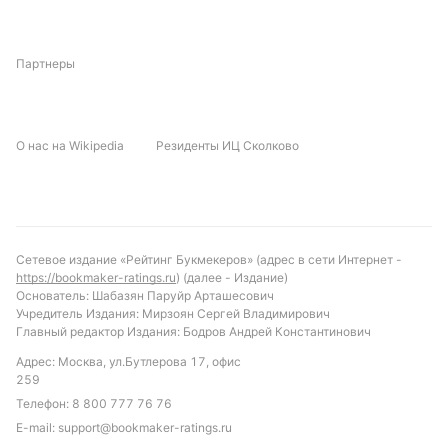
Партнеры
О нас на Wikipedia
Резиденты ИЦ Сколково
Сетевое издание «Рейтинг Букмекеров» (адрес в сети Интернет -
https://bookmaker-ratings.ru
) (далее - Издание)
Основатель: Шабазян Паруйр Арташесович
Учредитель Издания: Мирзоян Сергей Владимирович
Главный редактор Издания: Бодров Андрей Константинович
Адрес: Москва, ул.Бутлерова 17, офис
259
Телефон:
8 800 777 76 76
E-mail:
support@bookmaker-ratings.ru