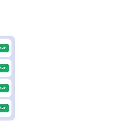
айт
айт
айт
айт