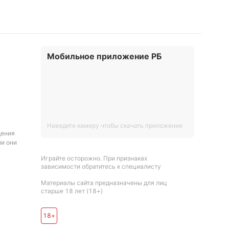
Мобильное приложение РБ
Наведите камеру чтобы скачать приложение
дения
ли они
Играйте осторожно. При признаках
зависимости обратитесь к специалисту
Материалы сайта предназначены для лиц
старше 18 лет (18+)
18+