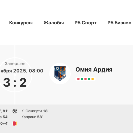
Конкурсы
Жалобы
РБ Спорт
РБ Бизнес
Завершен
Омия Ардия
ября 2025, 08:00
3
:
2
’
,
81’
К. Секигути
18’
а
54’
Каприни
58’
0+4’