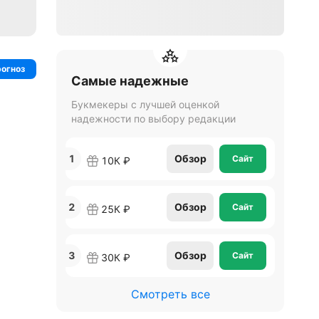
рогноз
Самые надежные
Букмекеры с лучшей оценкой
надежности по выбору редакции
1
Обзор
Сайт
10К ₽
2
Обзор
Сайт
25К ₽
3
Обзор
Сайт
30К ₽
Смотреть все