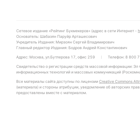
Сетевое издание «Рейтинг Букмекеров» (адрес в сети Интернет -
h
Основатель: Шабазян Паруйр Арташесович
Учредитель Издания: Мирзоян Сергей Владимирович
Главный редактор Издания: Бодров Андрей Константинович
Адрес: Москва, ул.Бутлерова 17, офис 259
Телефон:
8 800 7
Свидетельство о регистрации средств массовой информации: Эл
информационных технологий и массовых коммуникаций (Роскомна
Все материалы сайта доступны по лицензии
Creative Commons Attri
(материала) и стороны атрибуции, уведомление об авторских прав
предоставлены вместе с материалом.