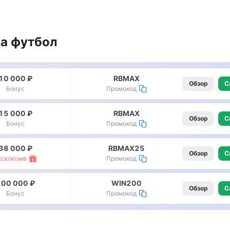
на футбол
10 000 ₽
RBMAX
Обзор
С
Бонус
Промокод
15 000 ₽
RBMAX
Обзор
С
Бонус
Промокод
38 000 ₽
RBMAX25
Обзор
С
ксклюзив
Промокод
200 000 ₽
WIN200
Обзор
С
Бонус
Промокод