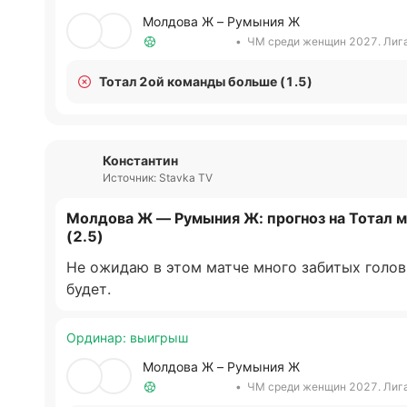
Молдова Ж – Румыния Ж
•
ЧМ среди женщин 2027. Лиг
Тотал 2ой команды больше (1.5)
Константин
Источник: Stavka TV
Молдова Ж — Румыния Ж: прогноз на Тотал 
(2.5)
Не ожидаю в этом матче много забитых голов
будет.
Ординар
:
выигрыш
Молдова Ж – Румыния Ж
•
ЧМ среди женщин 2027. Лиг