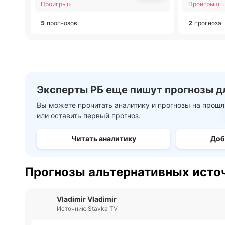
Проигрыш
Проигрыш
5
прогнозов
2
прогноза
Эксперты РБ еще пишут прогнозы д
Вы можете прочитать аналитику и прогнозы на прош
или оставить первый прогноз.
Читать аналитику
Доб
Прогнозы альтернативных исто
Vladimir Vladimir
Источник: Stavka TV