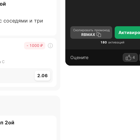
2ой
с соседями и три
Скопировать промокод
Активиро
RBMAX
180
активаций
- 1000
₽
Оцените
4
а С
2.06
ап 2ой