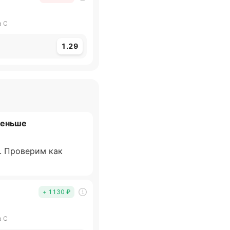
а С
1.29
меньше
. Проверим как
+ 1130
₽
а С