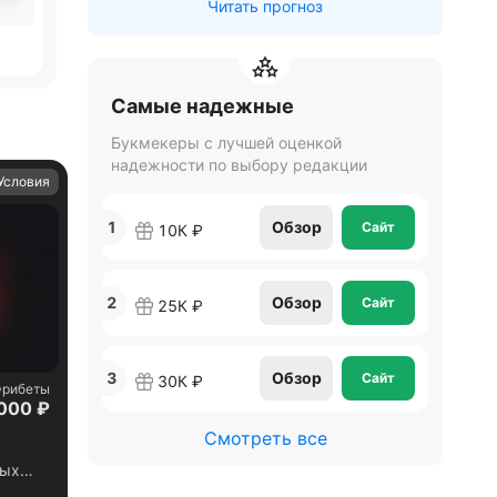
Читать прогноз
Самые надежные
Букмекеры с лучшей оценкой
надежности по выбору редакции
Условия
1
Обзор
Сайт
10К ₽
2
Обзор
Сайт
25К ₽
3
Обзор
Сайт
30К ₽
рибеты
000 ₽
Смотреть все
₽
вых