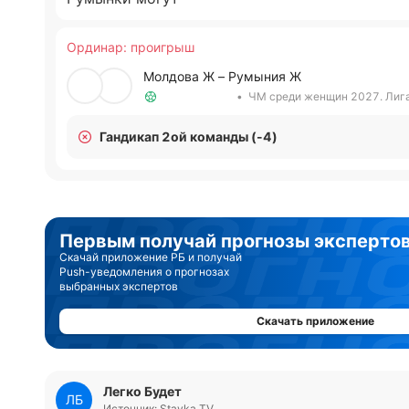
Ординар
:
проигрыш
Молдова Ж – Румыния Ж
•
ЧМ среди женщин 2027. Лиг
Гандикап 2ой команды (-4)
Первым получай прогнозы экспертов
Скачай приложение РБ и получай
Push-уведомления о прогнозах
выбранных экспертов
Скачать приложение
Легко Будет
ЛБ
Источник: Stavka TV