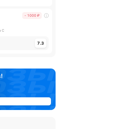
- 1000
₽
а С
7.3
!