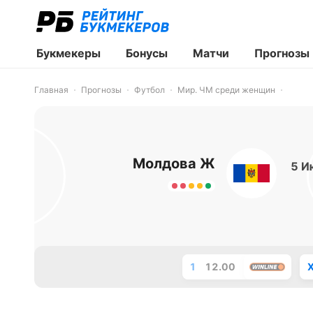
Букмекеры
Бонусы
Матчи
Прогнозы
Главная
Прогнозы
Футбол
Мир. ЧМ среди женщин
Молдова Ж
5 И
1
12.00