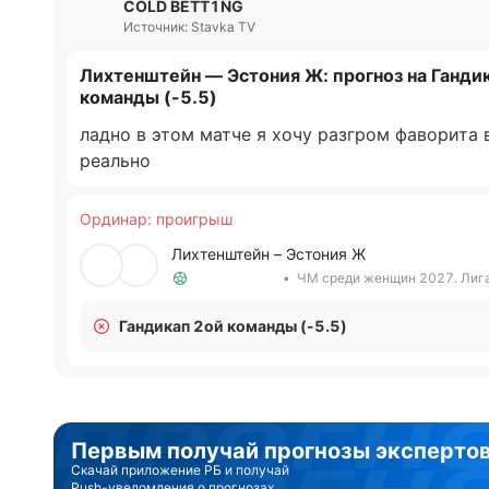
COLD BETT1NG
Источник: Stavka TV
Лихтенштейн — Эстония Ж: прогноз на Ганди
команды (-5.5)
ладно в этом матче я хочу разгром фаворита 
реально
Ординар
:
проигрыш
Лихтенштейн – Эстония Ж
•
ЧМ среди женщин 2027. Лиг
Гандикап 2ой команды (-5.5)
Первым получай прогнозы экспертов
Скачай приложение РБ и получай
Push-уведомления о прогнозах