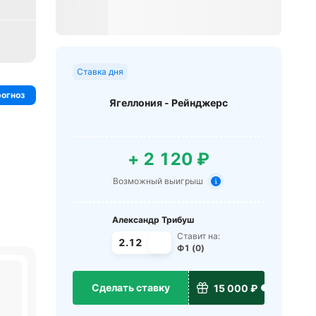
Ставка дня
рогноз
Ягеллония - Рейнджерс
+ 2 120 ₽
Возможный выигрыш
Александр Трибуш
Ставит на:
2.12
Ф1 (0)
Сделать ставку
15 000 ₽