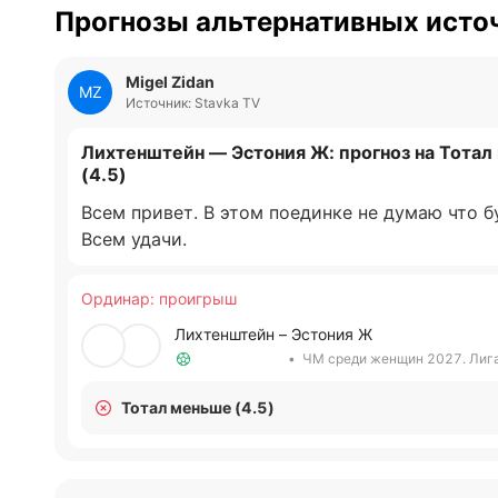
Прогнозы альтернативных исто
Migel Zidan
MZ
Источник: Stavka TV
Лихтенштейн — Эстония Ж: прогноз на Тотал
(4.5)
Всем привет. В этом поединке не думаю что б
Всем удачи.
Ординар
:
проигрыш
Лихтенштейн – Эстония Ж
•
ЧМ среди женщин 2027. Лиг
Тотал меньше (4.5)