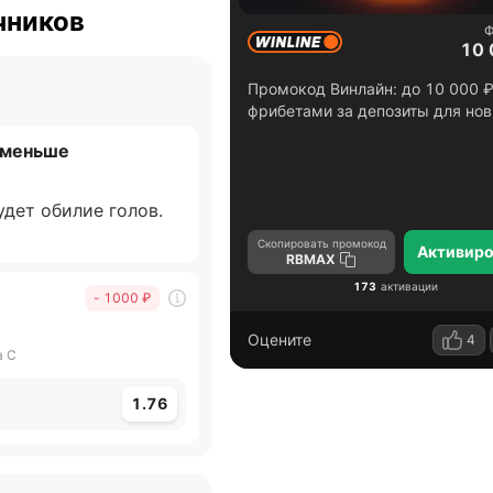
чников
Ф
10 
Промокод Винлайн: до 10 000 
фрибетами за депозиты для но
игроков – RBMAX
 меньше
удет обилие голов.
Скопировать промокод
Активиро
RBMAX
173
активации
- 1000
₽
Оцените
4
а С
1.76