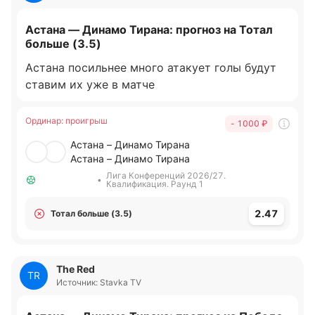
Астана — Динамо Тирана: прогноз на Тотал
больше (3.5)
Астана посильнее много атакует голы будут
ставим их уже в матче
Ординар
:
проигрыш
- 1000
₽
Астана – Динамо Тирана
Астана – Динамо Тирана
Лига Конференций 2026/27.
•
Квалификация. Раунд 1
2.47
Тотал больше (3.5)
The Red
TR
Источник: Stavka TV