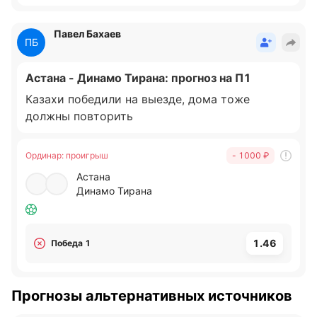
Павел Бахаев
ПБ
Астана - Динамо Тирана: прогноз на П1
Казахи победили на выезде, дома тоже
должны повторить
Ординар
:
проигрыш
- 1000 ₽
Астана
Динамо Тирана
1.46
Победа 1
Прогнозы альтернативных источников