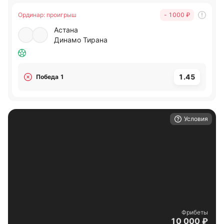
Ординар
:
проигрыш
- 1000 ₽
Астана
Динамо Тирана
1.45
Победа 1
Условия
Фрибеты
10 000 ₽