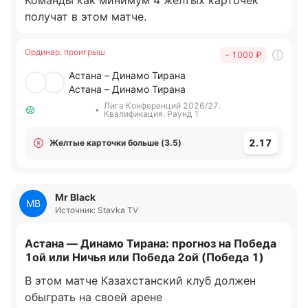
Команды как минимум 4 жёлтых карточек
получат в этом матче.
Ординар
:
проигрыш
- 1000
₽
Астана – Динамо Тирана
Астана – Динамо Тирана
Лига Конференций 2026/27.
•
Квалификация. Раунд 1
2.17
Желтые карточки больше (3.5)
Mr Black
MB
Источник: Stavka TV
Астана — Динамо Тирана: прогноз на Победа
1ой или Ничья или Победа 2ой (Победа 1)
В этом матче Казахстанский клуб должен
обыграть на своей арене