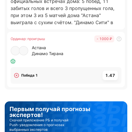
официальных встречах дома: 5 побед, 11
забитых голов и всего 3 пропущенных гола,
при этом 3 из 5 матчей дома "Астана"
выиграла с сухим счётом. "Динамо Сити" в
последних 5 официальных матчах на выезде
пропустил 7 голов в 3 матчах и провёл 2
Ординар
:
проигрыш
- 1000 ₽
сухих матча. А соперник в первом матче
Астана
показал, что умеет легко поражать ворота
Динамо Тирана
албанцев. В этом матче победу должна
одержать "Астана", потому что играть на
ничью будет опасно, учитывая, что у хозяев
1.47
Победа 1
преимущество всего в 1 мяч.
Первым получай прогнозы
экспертов!
Скачай приложение РБ и получай
Push-уведомления о прогнозах
выбранных экспертов