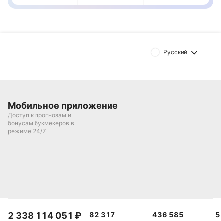
Русский
Мобильное приложение
Доступ к прогнозам и
бонусам букмекеров в
режиме 24/7
2 338 114 051
₽
82 317
436 585
5