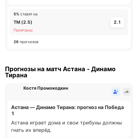
5%
ставят на
ТМ (2.5)
2.1
Проигрыш
26
прогнозов
Прогнозы на матч Астана - Динамо
Тирана
Костя Промокодкин
Астана — Динамо Тирана: прогноз на Победа
1
Астана играет дома и свои трибуны должны
гнать их вперёд.