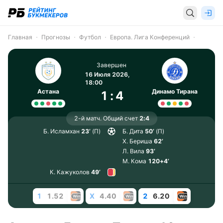
Главная
Прогнозы
Футбол
Европа. Лига Конференций
Завершен
16 Июля 2026,
18:00
Астана
Динамо Тирана
1
:
4
2-й матч. Общий счет
2:4
Б. Исламхан
23’
(П)
Б. Дита
50’
(П)
Х. Бериша
62’
Л. Вила
93’
М. Кома
120+4’
К. Кажуколов
49’
1
1.52
X
4.40
2
6.20