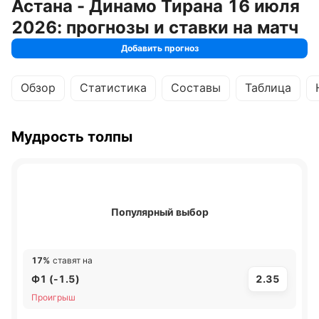
Астана - Динамо Тирана 16 июля
2026: прогнозы и ставки на матч
Добавить прогноз
Обзор
Статистика
Составы
Таблица
Мудрость толпы
Популярный выбор
17%
ставят на
Ф1 (-1.5)
2.35
Проигрыш