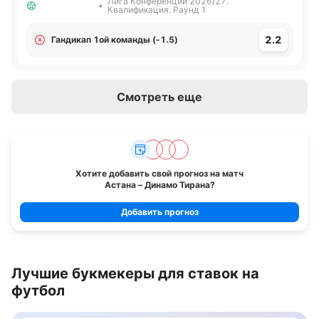
Лига Конференций 2026/27.
•
Квалификация. Раунд 1
2.2
Гандикап 1ой команды (-1.5)
Смотреть еще
Хотите добавить свой прогноз на матч
Астана – Динамо Тирана
?
Добавить прогноз
Лучшие букмекеры для ставок на
футбол