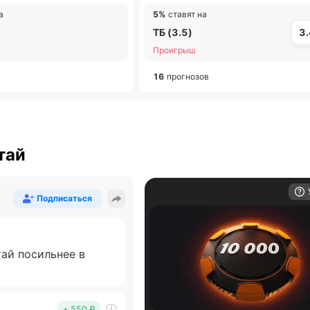
а
5%
ставят на
)
ТБ (3.5)
3.
Проигрыш
16
прогнозов
тай
Подписаться
тай посильнее в
+ 550 ₽