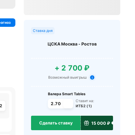
рогноз
Ставка дня
ЦСКА Москва - Ростов
+ 2 700 ₽
Возможный выигрыш
Валера Smart Tables
Ставит на:
2.70
2
ИТБ2 (1)
Сделать ставку
15 000 ₽