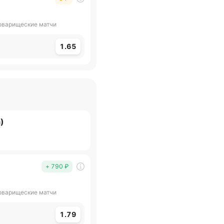
оварищеские матчи
1.65
)
+ 790
₽
оварищеские матчи
1.79