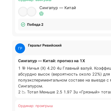
Сингапур — Китай
Победа 2
Геральт Ривийский
ГР
Сингапур — Китай: прогноз на 1Х
1 🎯 Ничья (Х) 4.20 4u Главный валуй. Коэффи
абсурдно высок (вероятность около 22%) для 
полуэкспериментальном составе на выезде с
Сингапуром.
2 📉 Тотал Меньше 2.5 1.97 3u «Грязный» тотал
без своих лидеров, а Сингапур, скорее всего,
номером. Матч рискует утонуть в тактике и 
Ординар
:
проигрыш
3 ⚡ Фора Сингапур (+1) 1.76 3u Страховка. 