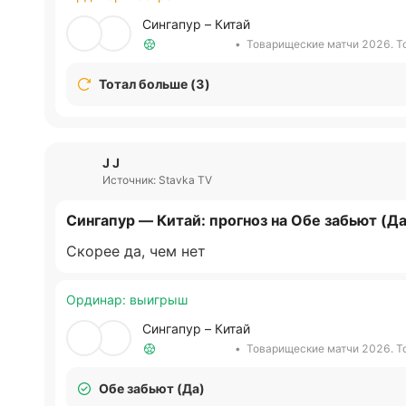
Сингапур – Китай
•
Товарищеские матчи 2026. Т
Тотал больше (3)
J J
Источник: Stavka TV
Сингапур — Китай: прогноз на Обе забьют (Да
Скорее да, чем нет
Ординар
:
выигрыш
Сингапур – Китай
•
Товарищеские матчи 2026. Т
Обе забьют (Да)