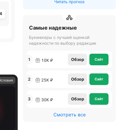
Читать прогноз
4
Самые надежные
Букмекеры с лучшей оценкой
надежности по выбору редакции
1
Обзор
Сайт
10К ₽
2
Обзор
Сайт
25К ₽
Условия
3
Обзор
Сайт
30К ₽
Смотреть все