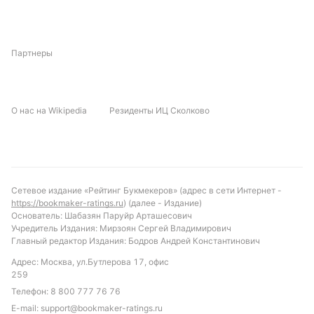
Партнеры
О нас на Wikipedia
Резиденты ИЦ Сколково
Сетевое издание «Рейтинг Букмекеров» (адрес в сети Интернет -
https://bookmaker-ratings.ru
) (далее - Издание)
Основатель: Шабазян Паруйр Арташесович
Учредитель Издания: Мирзоян Сергей Владимирович
Главный редактор Издания: Бодров Андрей Константинович
Адрес: Москва, ул.Бутлерова 17, офис
259
Телефон:
8 800 777 76 76
E-mail:
support@bookmaker-ratings.ru