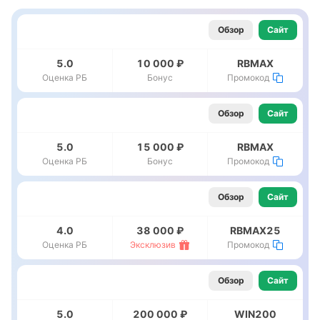
Обзор
Сайт
5.0
10 000 ₽
RBMAX
Оценка РБ
Бонус
Промокод
Обзор
Сайт
5.0
15 000 ₽
RBMAX
Оценка РБ
Бонус
Промокод
Обзор
Сайт
4.0
38 000 ₽
RBMAX25
Оценка РБ
Эксклюзив
Промокод
Обзор
Сайт
5.0
200 000 ₽
WIN200