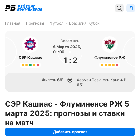
Главная
Прогнозы
Футбол
Бразилия. Кубок
Завершен
6 Марта 2025,
01:00
СЭР Кашиас
Флуминенсе РЖ
1
:
2
Жилсон
69’
Херман Эсекьель Кано
41’
,
65’
СЭР Кашиас - Флуминенсе РЖ 5
марта 2025: прогнозы и ставки
на матч
Добавить прогноз