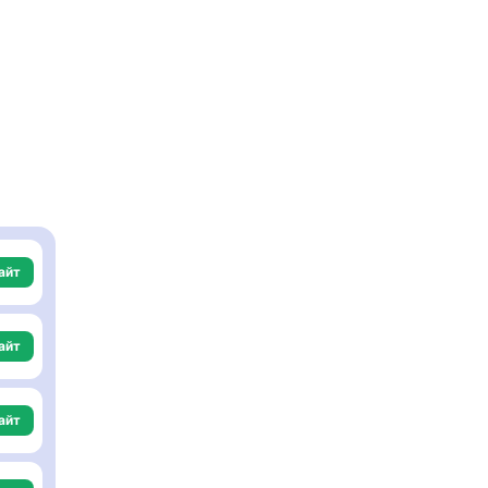
айт
айт
айт