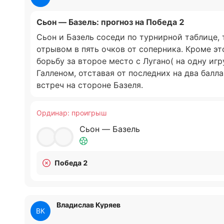
Сьон — Базель: прогноз на Победа 2
Сьон и Базель соседи по турнирной таблице, 
отрывом в пять очков от соперника. Кроме эт
борьбу за второе место с Лугано( на одну игр
Галленом, отставая от последних на два балл
встреч на стороне Базеля.
Ординар
:
проигрыш
Сьон — Базель
Победа 2
Владислав Куряев
ВК