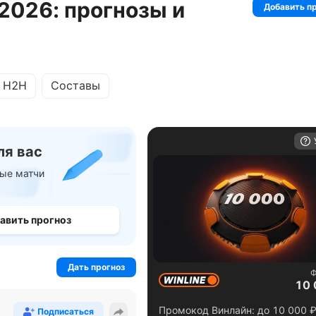
 2026: прогнозы и
Добавить п
H2H
Составы
ля вас
лые матчи
авить прогноз
Дать прогноз
Ф
10 
Промокод Винлайн: до 10 000 
Подписаться