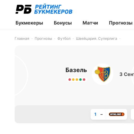
Букмекеры
Бонусы
Матчи
Прогнозы
Главная
Прогнозы
Футбол
Швейцария. Суперлига
Базель
3 Сен
1
–