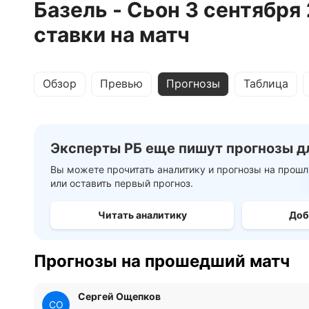
Базель - Сьон 3 сентября
ставки на матч
Обзор
Превью
Прогнозы
Таблица
Эксперты РБ еще пишут прогнозы д
Вы можете прочитать аналитику и прогнозы на прош
или оставить первый прогноз.
Читать аналитику
Доб
Прогнозы на прошедший матч
Сергей Ощепков
СО