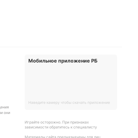
Мобильное приложение РБ
Наведите камеру чтобы скачать приложение
дения
ли они
Играйте осторожно. При признаках
зависимости обратитесь к специалисту
Материалы сайта предназначены для лиц