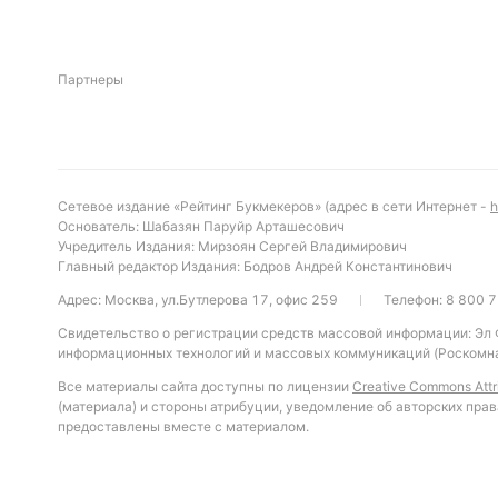
Партнеры
Сетевое издание «Рейтинг Букмекеров» (адрес в сети Интернет -
h
Основатель: Шабазян Паруйр Арташесович
Учредитель Издания: Мирзоян Сергей Владимирович
Главный редактор Издания: Бодров Андрей Константинович
Адрес: Москва, ул.Бутлерова 17, офис 259
Телефон:
8 800 7
Свидетельство о регистрации средств массовой информации: Эл
информационных технологий и массовых коммуникаций (Роскомна
Все материалы сайта доступны по лицензии
Creative Commons Attri
(материала) и стороны атрибуции, уведомление об авторских прав
предоставлены вместе с материалом.