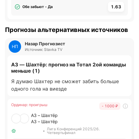
1.63
Обе забьют - Да
Прогнозы альтернативных источников
Назар Прогнозист
НП
Источник: Stavka TV
АЗ — Шахтёр: прогноз на Тотал 2ой команды
меньше (1)
Я думаю Шахтер не сможет забить больше
одного гола на виезде
Ординар
:
проигрыш
- 1000
₽
АЗ – Шахтёр
АЗ – Шахтёр
Лига Конференций 2025/26.
•
Четвертьфинал