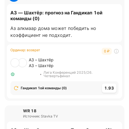
АЗ — Шахтёр: прогноз на Гандикап 1ой
команды (0)
Аз алкмаар дома может победить но
коэффициент не подходит.
Ординар
:
возврат
0
₽
АЗ – Шахтёр
АЗ – Шахтёр
Лига Конференций 2025/26.
•
Четвертьфинал
1.93
Гандикап 1ой команды (0)
WR 18
Источник: Stavka TV