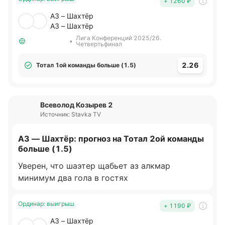
+ 1260
₽
АЗ – Шахтёр
АЗ – Шахтёр
Лига Конференций 2025/26.
•
Четвертьфинал
2.26
Тотал 1ой команды больше (1.5)
Всеволод Козырев 2
Источник: Stavka TV
АЗ — Шахтёр: прогноз на Тотал 2ой команды
больше (1.5)
Уверен, что шаэтер щабьет аз алкмар
минимум два гола в гостях
Ординар
:
выигрыш
+ 1190
₽
АЗ – Шахтёр