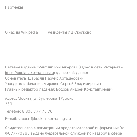
Партнеры
О нас на Wikipedia
Резиденты ИЦ Сколково
Сетевое издание «Рейтинг Букмекеров» (адрес в сети Интернет -
https://bookmaker-ratings.ru
) (далее - Издание)
Основатель: Шабазян Паруйр Арташесович
Учредитель Издания: Мирзоян Сергей Владимирович
Главный редактор Издания: Бодров Андрей Константинович
Адрес: Москва, ул.Бутлерова 17, офис
259
Телефон:
8 800 777 76 76
E-mail:
support@bookmaker-ratings.ru
Свидетельство о регистрации средств массовой информации: Эл
ФС77-70265 выдано Федеральной службой по надзору в сфере