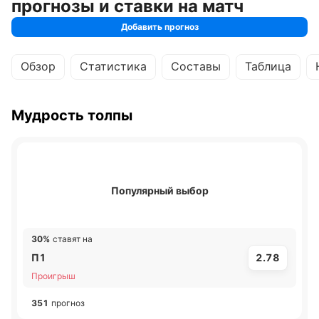
прогнозы и ставки на матч
Добавить прогноз
Обзор
Статистика
Составы
Таблица
Мудрость толпы
Популярный выбор
30%
ставят на
П1
2.78
Проигрыш
351
прогноз