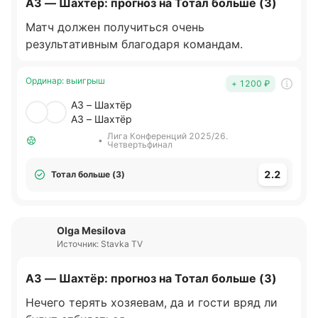
АЗ — Шахтёр: прогноз на Тотал больше (3)
Матч должен получиться очень
результативным благодаря командам.
Ординар
:
выигрыш
+ 1200
₽
АЗ – Шахтёр
АЗ – Шахтёр
Лига Конференций 2025/26.
•
Четвертьфинал
2.2
Тотал больше (3)
Olga Mesilova
Источник: Stavka TV
АЗ — Шахтёр: прогноз на Тотал больше (3)
Нечего терять хозяевам, да и гости вряд ли