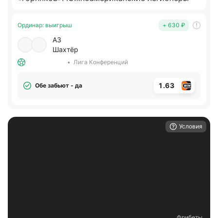
трижды наказали защиту «АЗ» за грубые
ошибки и в итоге команда Арды Турана
Ординар
:
выигрыш
+ 630 ₽
добилась уверенной победы (3:0).
АЗ
Осталось — закрепить успех. Но сделать это
Шахтёр
в Нидерландах будет не так легко. На выезде
•
Лига Конференций
«АЗ» проиграл три последних матча в
Эредивизи, а на домашней арене наоборот,
1.63
Обе забьют - да
коллектив как правило уверенно побеждает.
Но тут, слишком уж большое отставание
нужно отыграть, к тому же против сильного
соперника.
Условия
В родных стенах футболисты «АЗ» ни разу не
уступили в нынешнем розыгрыше Лиги
конференций. Но думаю, сейчас пройдет
ставка «обе забьют — да» за 1,63 по линии БК
Winline.
Фрибеты