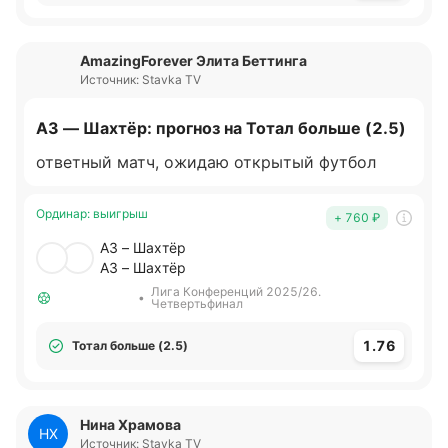
AmazingForever Элита Беттинга
Источник: Stavka TV
АЗ — Шахтёр: прогноз на Тотал больше (2.5)
ответный матч, ожидаю открытый футбол
Ординар
:
выигрыш
+ 760
₽
АЗ – Шахтёр
АЗ – Шахтёр
Лига Конференций 2025/26.
•
Четвертьфинал
1.76
Тотал больше (2.5)
Нина Храмова
НХ
Источник: Stavka TV