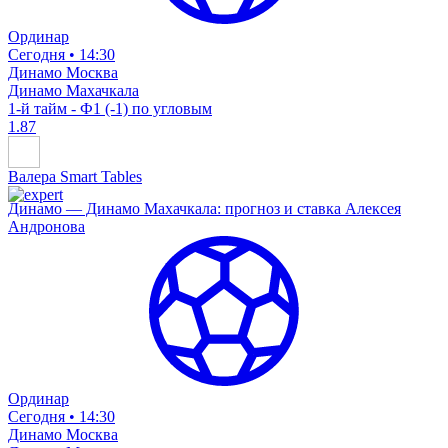
Ординар
Сегодня • 14:30
Динамо Москва
Динамо Махачкала
1-й тайм - Ф1 (-1) по угловым
1.87
Валера Smart Tables
Динамо — Динамо Махачкала: прогноз и ставка Алексея
Андронова
Ординар
Сегодня • 14:30
Динамо Москва