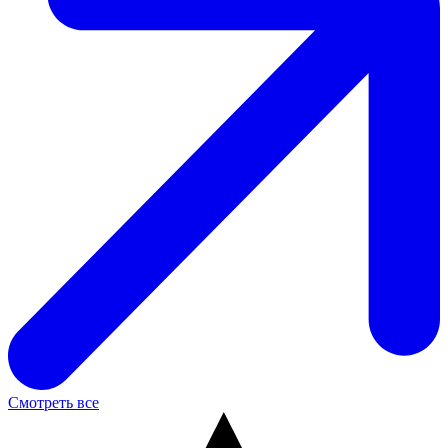
Смотреть все