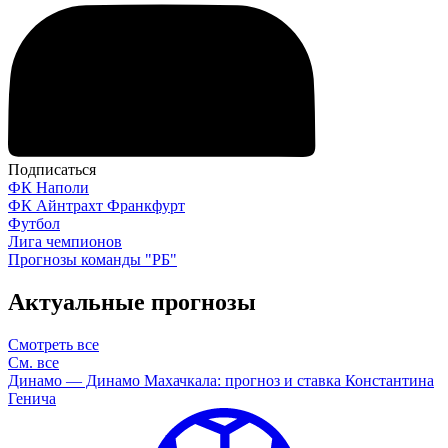
Подписаться
ФК Наполи
ФК Айнтрахт Франкфурт
Футбол
Лига чемпионов
Прогнозы команды "РБ"
Актуальные прогнозы
Смотреть все
См. все
Динамо — Динамо Махачкала: прогноз и ставка Константина
Генича