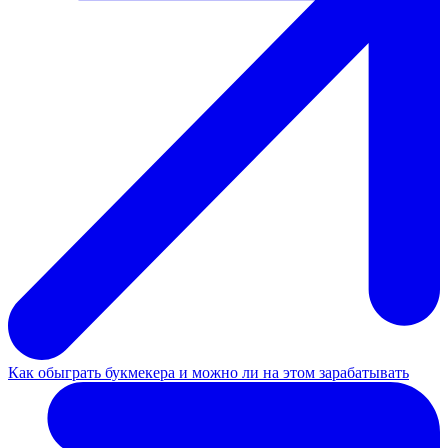
Как обыграть букмекера и можно ли на этом зарабатывать