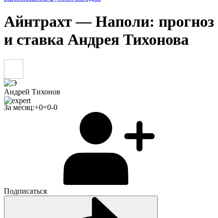
Айнтрахт — Наполи: прогноз
и ставка Андрея Тихонова
Андрей Тихонов
За месяц:
+
0
=
0
-
0
Подписаться