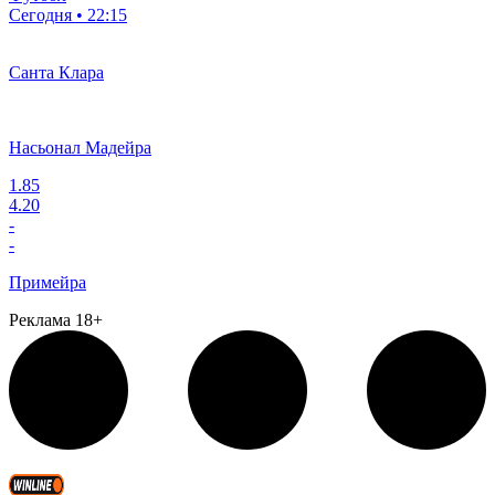
Сегодня • 22:15
Санта Клара
Насьонал Мадейра
1.85
4.20
-
-
Примейра
Реклама 18+