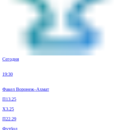
Сегодня
19:30
Факел Воронеж
–
Ахмат
П1
3.25
X
3.25
П2
2.29
Футбол