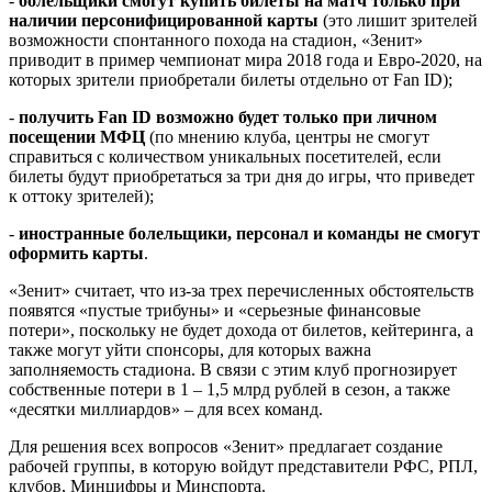
-
болельщики смогут купить билеты на матч только при
наличии персонифицированной карты
(это лишит зрителей
возможности спонтанного похода на стадион, «Зенит»
приводит в пример чемпионат мира 2018 года и Евро-2020, на
которых зрители приобретали билеты отдельно от Fan ID);
-
получить Fan ID возможно будет только при личном
посещении МФЦ
(по мнению клуба, центры не смогут
справиться с количеством уникальных посетителей, если
билеты будут приобретаться за три дня до игры, что приведет
к оттоку зрителей);
-
иностранные болельщики, персонал и команды не смогут
оформить карты
.
«Зенит» считает, что из-за трех перечисленных обстоятельств
появятся «пустые трибуны» и «серьезные финансовые
потери», поскольку не будет дохода от билетов, кейтеринга, а
также могут уйти спонсоры, для которых важна
заполняемость стадиона. В связи с этим клуб прогнозирует
собственные потери в 1 – 1,5 млрд рублей в сезон, а также
«десятки миллиардов» – для всех команд.
Для решения всех вопросов «Зенит» предлагает создание
рабочей группы, в которую войдут представители РФС, РПЛ,
клубов, Минцифры и Минспорта.