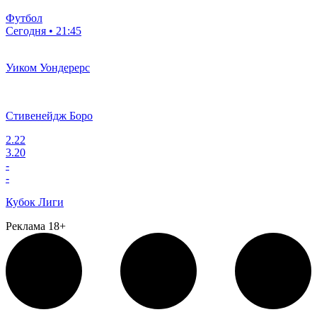
Футбол
Сегодня • 21:45
Уиком Уондерерс
Стивенейдж Боро
2.22
3.20
-
-
Кубок Лиги
Реклама 18+