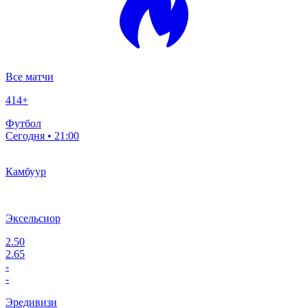
Все матчи
414
+
Футбол
Сегодня • 21:00
Камбуур
Эксельсиор
2.50
2.65
-
-
Эредивизи