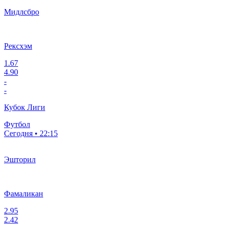
Мидлсбро
Рексхэм
1.67
4.90
-
-
Кубок Лиги
Футбол
Сегодня • 22:15
Эшторил
Фамаликан
2.95
2.42