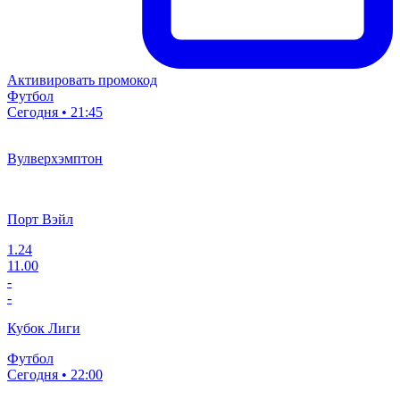
Активировать промокод
Футбол
Сегодня • 21:45
Вулверхэмптон
Порт Вэйл
1.24
11.00
-
-
Кубок Лиги
Футбол
Сегодня • 22:00