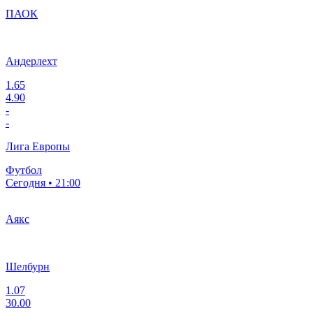
ПАОК
Андерлехт
1.65
4.90
-
-
Лига Европы
Футбол
Сегодня • 21:00
Аякс
Шелбурн
1.07
30.00