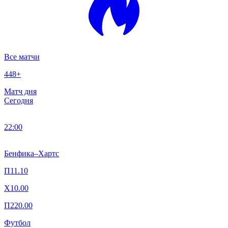
Все матчи
448
+
Матч дня
Сегодня
22:00
Бенфика
–
Хартс
П1
1.10
X
10.00
П2
20.00
Футбол