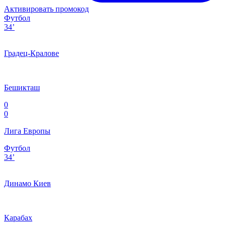
Активировать промокод
Футбол
34’
Градец-Кралове
Бешикташ
0
0
Лига Европы
Футбол
34’
Динамо Киев
Карабах