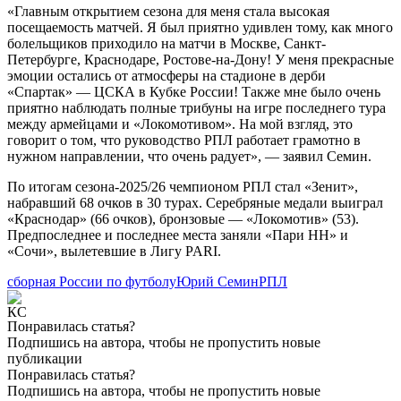
«Главным открытием сезона для меня стала высокая
посещаемость матчей. Я был приятно удивлен тому, как много
болельщиков приходило на матчи в Москве, Санкт-
Петербурге, Краснодаре, Ростове-на-Дону! У меня прекрасные
эмоции остались от атмосферы на стадионе в дерби
«Спартак» — ЦСКА в Кубке России! Также мне было очень
приятно наблюдать полные трибуны на игре последнего тура
между армейцами и «Локомотивом». На мой взгляд, это
говорит о том, что руководство РПЛ работает грамотно в
нужном направлении, что очень радует», — заявил Семин.
По итогам сезона-2025/26 чемпионом РПЛ стал «Зенит»,
набравший 68 очков в 30 турах. Серебряные медали выиграл
«Краснодар» (66 очков), бронзовые — «Локомотив» (53).
Предпоследнее и последнее места заняли «Пари НН» и
«Сочи», вылетевшие в Лигу PARI.
сборная России по футболу
Юрий Семин
РПЛ
Понравилась статья?
Подпишись на автора, чтобы не пропустить новые
публикации
Понравилась статья?
Подпишись на автора, чтобы не пропустить новые