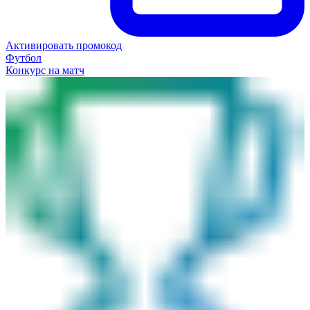
Активировать промокод
Футбол
Конкурс на матч