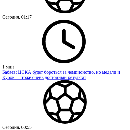
Сегодня, 01:17
1
мин
Бабаев: ЦСКА будет бороться за чемпионство, но медали и
Кубок — тоже очень достойный результат
Сегодня, 00:55