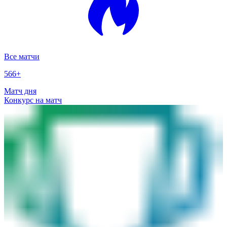
Все матчи
566
+
Матч дня
Конкурс на матч