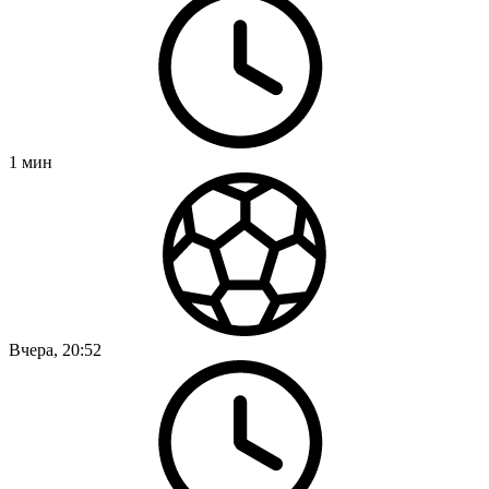
1
мин
Вчера, 20:52