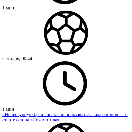
1
мин
Сегодня, 00:44
1
мин
«Нецензурную брань нельзя использовать». Галактионов — о
старте сезона «Локомотива»