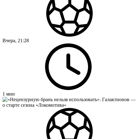
Вчера, 21:28
1
мин