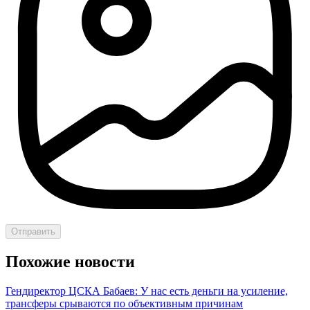
Отправить
Похожие новости
Гендиректор ЦСКА Бабаев: У нас есть деньги на усиление,
трансферы срываются по объективным причинам