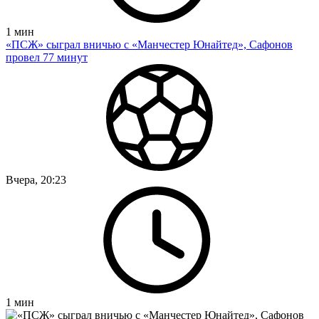
1
мин
«ПСЖ» сыграл вничью с «Манчестер Юнайтед», Сафонов
провел 77 минут
Вчера, 20:23
1
мин