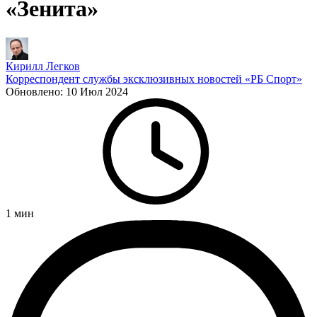
«Зенита»
Кирилл Легков
Корреспондент службы эксклюзивных новостей «РБ Спорт»
Обновлено:
10 Июл 2024
1
мин