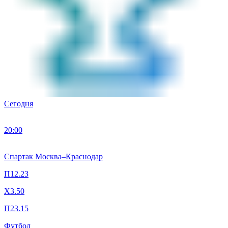
Сегодня
20:00
Спартак Москва
–
Краснодар
П1
2.23
X
3.50
П2
3.15
Футбол