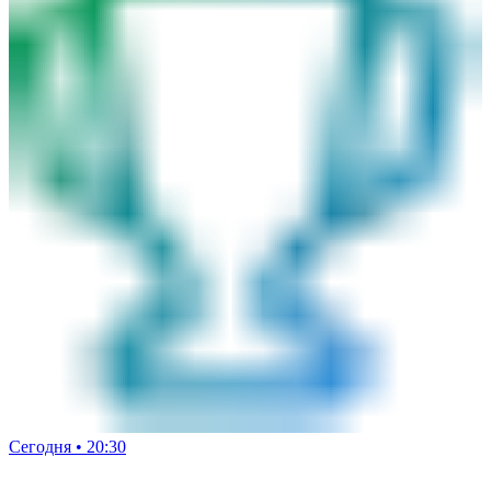
Сегодня • 20:30