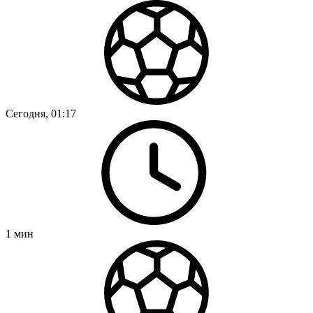
Сегодня, 01:17
1
мин