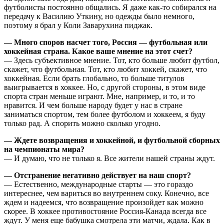
футболисты постоянно общались. Я даже как-то собирался на
передачу к Василию Уткину, но одежды было немного,
поэтому я брал у Коли Заварухина пиджак.
— Много споров насчет того, Россия — футбольная или
хоккейная страна. Какое ваше мнение на этот счет?
— Здесь субъективное мнение. Тот, кто больше любит футбол,
скажет, что футбольная. Тот, кто любит хоккей, скажет, что
хоккейная. Если брать глобально, то больше титулов
выигрывается в хоккее. Но, с другой стороны, в этом виде
спорта стран меньше играют. Мне, например, и то, и то
нравится. И чем больше народу будет у нас в стране
заниматься спортом, тем более футболом и хоккеем, я буду
только рад. А спорить можно сколько угодно.
— Ждете возвращения и хоккейной, и футбольной сборных
на чемпионаты мира?
— И думаю, что не только я. Все жители нашей страны ждут.
— Отстранение негативно действует на наш спорт?
— Естественно, международные старты — это гораздо
интереснее, чем вариться во внутреннем соку. Конечно, все
ждем и надеемся, что возвращение произойдет как можно
скорее. В хоккее противостояние Россия-Канада всегда все
ждут. У меня еще бабушка смотрела эти матчи, ждала. Как в