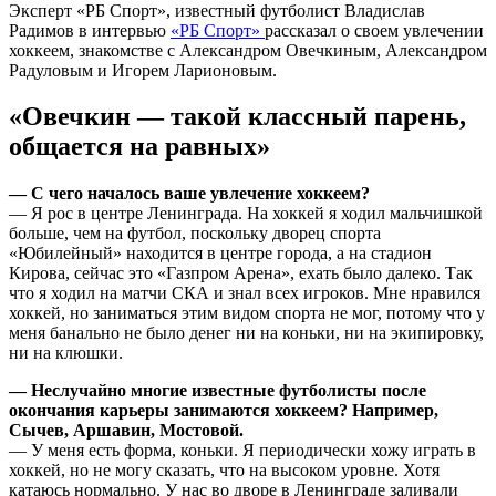
Эксперт «РБ Спорт», известный футболист Владислав
Радимов в интервью
«РБ Спорт»
рассказал о своем увлечении
хоккеем, знакомстве с Александром Овечкиным, Александром
Радуловым и Игорем Ларионовым.
«Овечкин — такой классный парень,
общается на равных»
— С чего началось ваше увлечение хоккеем?
— Я рос в центре Ленинграда. На хоккей я ходил мальчишкой
больше, чем на футбол, поскольку дворец спорта
«Юбилейный» находится в центре города, а на стадион
Кирова, сейчас это «Газпром Арена», ехать было далеко. Так
что я ходил на матчи СКА и знал всех игроков. Мне нравился
хоккей, но заниматься этим видом спорта не мог, потому что у
меня банально не было денег ни на коньки, ни на экипировку,
ни на клюшки.
— Неслучайно многие известные футболисты после
окончания карьеры занимаются хоккеем? Например,
Сычев, Аршавин, Мостовой.
— У меня есть форма, коньки. Я периодически хожу играть в
хоккей, но не могу сказать, что на высоком уровне. Хотя
катаюсь нормально. У нас во дворе в Ленинграде заливали