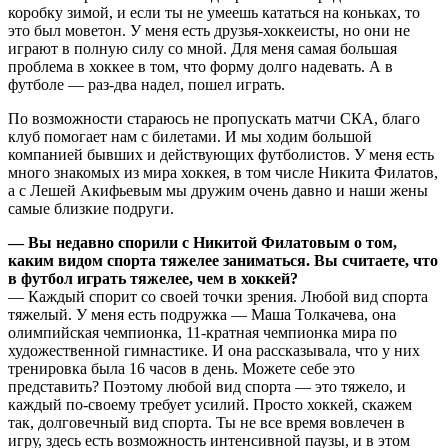
коробку зимой, и если ты не умеешь кататься на коньках, то
это был моветон. У меня есть друзья-хоккеисты, но они не
играют в полную силу со мной. Для меня самая большая
проблема в хоккее в том, что форму долго надевать. А в
футболе — раз-два надел, пошел играть.
По возможности стараюсь не пропускать матчи СКА, благо
клуб помогает нам с билетами. И мы ходим большой
компанией бывших и действующих футболистов. У меня есть
много знакомых из мира хоккея, в том числе Никита Филатов,
а с Лешей Акифьевым мы дружим очень давно и наши жены
самые близкие подруги.
— Вы недавно спорили с Никитой Филатовым о том,
каким видом спорта тяжелее заниматься. Вы считаете, что
в футбол играть тяжелее, чем в хоккей?
— Каждый спорит со своей точки зрения. Любой вид спорта
тяжелый. У меня есть подружка — Маша Толкачева, она
олимпийская чемпионка, 11-кратная чемпионка мира по
художественной гимнастике. И она рассказывала, что у них
тренировка была 16 часов в день. Можете себе это
представить? Поэтому любой вид спорта — это тяжело, и
каждый по-своему требует усилий. Просто хоккей, скажем
так, долговечный вид спорта. Ты не все время вовлечен в
игру, здесь есть возможность интенсивной паузы, и в этом