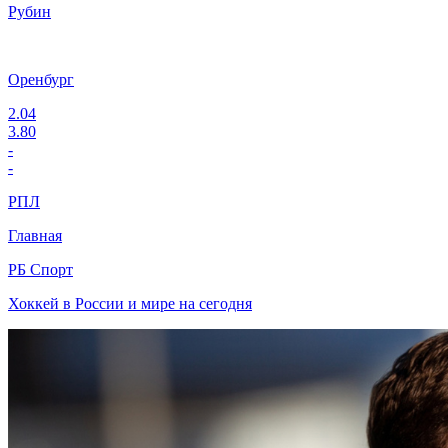
Рубин
Оренбург
2.04
3.80
-
-
РПЛ
Главная
РБ Спорт
Хоккей в России и мире на сегодня