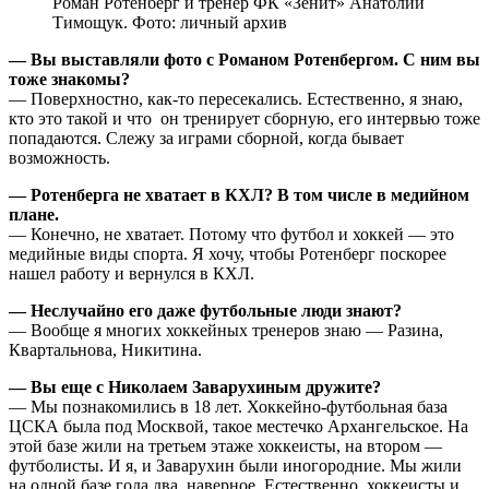
Роман Ротенберг и тренер ФК «Зенит» Анатолий
Тимощук. Фото: личный архив
— Вы выставляли фото с Романом Ротенбергом. С ним вы
тоже знакомы?
— Поверхностно, как-то пересекались. Естественно, я знаю,
кто это такой и что он тренирует сборную, его интервью тоже
попадаются. Слежу за играми сборной, когда бывает
возможность.
— Ротенберга не хватает в КХЛ? В том числе в медийном
плане.
— Конечно, не хватает. Потому что футбол и хоккей — это
медийные виды спорта. Я хочу, чтобы Ротенберг поскорее
нашел работу и вернулся в КХЛ.
— Неслучайно его даже футбольные люди знают?
— Вообще я многих хоккейных тренеров знаю — Разина,
Квартальнова, Никитина.
— Вы еще с Николаем Заварухиным дружите?
— Мы познакомились в 18 лет. Хоккейно-футбольная база
ЦСКА была под Москвой, такое местечко Архангельское. На
этой базе жили на третьем этаже хоккеисты, на втором —
футболисты. И я, и Заварухин были иногородние. Мы жили
на одной базе года два, наверное. Естественно, хоккеисты и