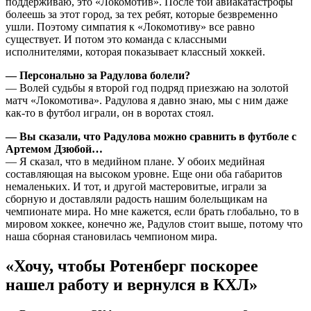
поддерживаю, это «Локомотив». После той авиакатастрофы
болеешь за этот город, за тех ребят, которые безвременно
ушли. Поэтому симпатия к «Локомотиву» все равно
существует. И потом это команда с классными
исполнителями, которая показывает классный хоккей.
— Персонально за Радулова болели?
— Волей судьбы я второй год подряд приезжаю на золотой
матч «Локомотива». Радулова я давно знаю, мы с ним даже
как-то в футбол играли, он в воротах стоял.
— Вы сказали, что Радулова можно сравнить в футболе с
Артемом Дзюбой…
— Я сказал, что в медийном плане. У обоих медийная
составляющая на высоком уровне. Еще они оба габаритов
немаленьких. И тот, и другой мастеровитые, играли за
сборную и доставляли радость нашим болельщикам на
чемпионате мира. Но мне кажется, если брать глобально, то в
мировом хоккее, конечно же, Радулов стоит выше, потому что
наша сборная становилась чемпионом мира.
«Хочу, чтобы Ротенберг поскорее
нашел работу и вернулся в КХЛ»