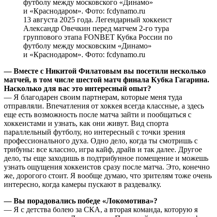
13 августа 2025 года. Легендарный хоккеист
Александр Овечкин перед матчем 2-го тура
группового этапа FONBET Кубка России по
футболу между московским «Динамо»
и «Краснодаром». Фото: fcdynamo.ru
— Вместе с Никитой Филатовым вы посетили несколько
матчей, в том числе шестой матч финала Кубка Гагарина.
Насколько для вас это интересный опыт?
— Я благодарен своим партнерам, которые меня туда
отправляли. Впечатления от хоккея всегда классные, а здесь
еще есть возможность после матча зайти и пообщаться с
хоккеистами и узнать, как они живут. Вид спорта
параллельный футболу, но интересный с точки зрения
профессионального духа. Одно дело, когда ты смотришь с
трибуны: все классно, игра кайф, драйв и так далее. Другое
дело, ты еще заходишь в подтрибунное помещение и можешь
узнать ощущения хоккеистов сразу после матча. Это, конечно
же, дорогого стоит. Я вообще думаю, что зрителям тоже очень
интересно, когда камеры пускают в раздевалку.
— Вы порадовались победе «Локомотива»?
— Я с детства болею за СКА, а вторая команда, которую я