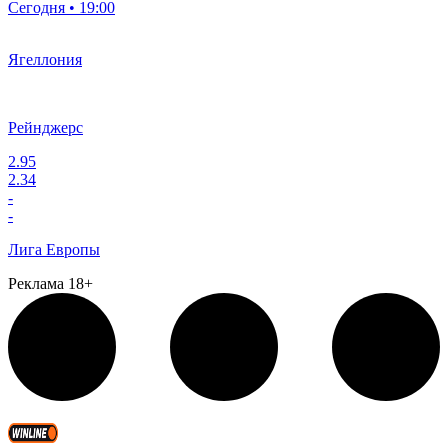
Сегодня • 19:00
Ягеллония
Рейнджерс
2.95
2.34
-
-
Лига Европы
Реклама 18+