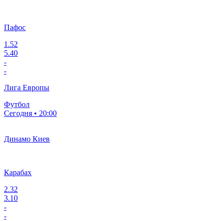
Пафос
1.52
5.40
-
-
Лига Европы
Футбол
Сегодня • 20:00
Динамо Киев
Карабах
2.32
3.10
-
-