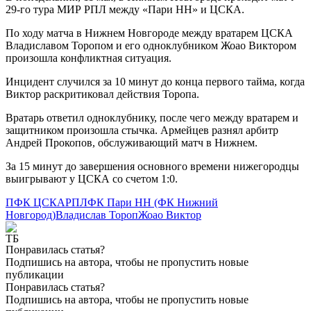
29-го тура МИР РПЛ между «Пари НН» и ЦСКА.
По ходу матча в Нижнем Новгороде между вратарем ЦСКА
Владиславом Торопом и его одноклубником Жоао Виктором
произошла конфликтная ситуация.
Инцидент случился за 10 минут до конца первого тайма, когда
Виктор раскритиковал действия Торопа.
Вратарь ответил одноклубнику, после чего между вратарем и
защитником произошла стычка. Армейцев разнял арбитр
Андрей Прокопов, обслуживающий матч в Нижнем.
За 15 минут до завершения основного времени нижегородцы
выигрывают у ЦСКА со счетом 1:0.
ПФК ЦСКА
РПЛ
ФК Пари НН (ФК Нижний
Новгород)
Владислав Тороп
Жоао Виктор
Понравилась статья?
Подпишись на автора, чтобы не пропустить новые
публикации
Понравилась статья?
Подпишись на автора, чтобы не пропустить новые