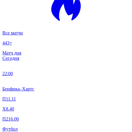
Все матчи
443
+
Матч дня
Сегодня
22:00
Бенфика
–
Хартс
П1
1.11
X
8.40
П2
16.00
Футбол