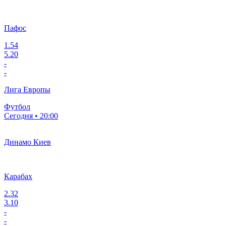
Пафос
1.54
5.20
-
-
Лига Европы
Футбол
Сегодня • 20:00
Динамо Киев
Карабах
2.32
3.10
-
-