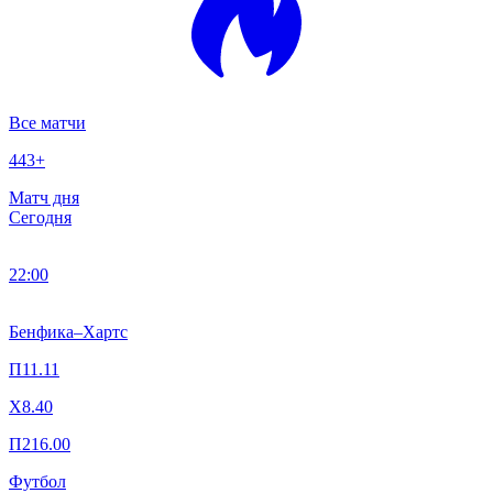
Все матчи
443
+
Матч дня
Сегодня
22:00
Бенфика
–
Хартс
П1
1.11
X
8.40
П2
16.00
Футбол