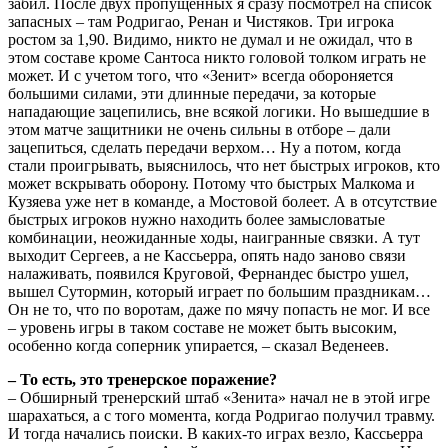
забил. После двух пропущенных я сразу посмотрел на список
запасных – там Родригао, Ренан и Чистяков. Три игрока
ростом за 1,90. Видимо, никто не думал и не ожидал, что в
этом составе кроме Сантоса никто головой толком играть не
может. И с учетом того, что «Зенит» всегда обороняется
большими силами, эти длинные передачи, за которые
нападающие зацепились, вне всякой логики. Но вышедшие в
этом матче защитники не очень сильны в отборе – дали
зацепиться, сделать передачи верхом… Ну а потом, когда
стали проигрывать, выяснилось, что нет быстрых игроков, кто
может вскрывать оборону. Потому что быстрых Малкома и
Кузяева уже нет в команде, а Мостовой болеет. А в отсутствие
быстрых игроков нужно находить более замысловатые
комбинации, неожиданные ходы, наигранные связки. А тут
выходит Сергеев, а не Кассьерра, опять надо заново связи
налаживать, появился Круговой, Фернандес быстро ушел,
вышел Сутормин, который играет по большим праздникам…
Он не то, что по воротам, даже по мячу попасть не мог. И все
– уровень игры в таком составе не может быть высоким,
особенно когда соперник упирается, – сказал Веденеев.
– То есть, это тренерское поражение?
– Обширный тренерский штаб «Зенита» начал не в этой игре
шарахаться, а с того момента, когда Родригао получил травму.
И тогда начались поиски. В каких-то играх везло, Кассьерра