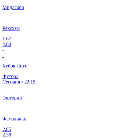
Мидлсбро
Рексхэм
1.67
4.60
-
-
Кубок Лиги
Футбол
Сегодня • 22:15
Эшторил
Фамаликан
2.85
2.38