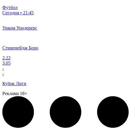
Футбол
Сегодня • 21:45
Уиком Уондерерс
Стивенейдж Боро
2.22
3.05
-
-
Кубок Лиги
Реклама 18+