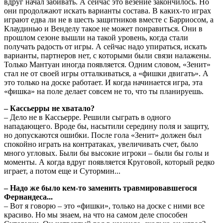
вдруг начал забивать. А сейчас это везение закончилось. Но
они продолжают искать варианты состава. В каких-то играх
играют едва ли не в шесть защитников вместе с Барриосом, а
Клаудинью и Венделу такое не может понравиться. Они в
прошлом сезоне вышли на такой уровень, когда стали
получать радость от игры. А сейчас надо упираться, искать
варианты, партнеров нет, с которыми были связи налажены.
Только Мантуан иногда появляется. Одним словом, «Зенит»
стал не от своей игры отталкиваться, а «фишки двигать». А
это только на доске работает. И когда начинается игра, эта
«фишка» на поле делает совсем не то, что ты планируешь.
– Кассьерры не хватало?
– Дело не в Кассьерре. Решили сыграть в одного
нападающего. Вроде бы, насытили середину поля и защиту,
но допускаются ошибки. После гола «Зенит» должен был
спокойно играть на контратаках, увеличивать счет, было
много угловых. Были бы высокие игроки – были бы голы и
моменты. А когда вдруг появляется Круговой, который редко
играет, а потом еще и Сутормин...
– Надо же было кем-то заменить травмировавшегося
Фернандеса...
– Вот я говорю – это «фишки», только на доске с ними все
красиво. Но мы знаем, на что на самом деле способен