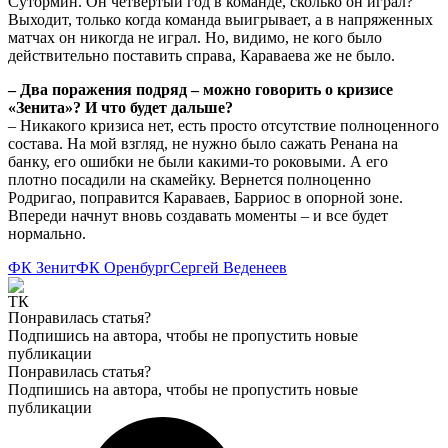
Сутормин. Он четвертый год в команде, сколько он играл?
Выходит, только когда команда выигрывает, а в напряженных
матчах он никогда не играл. Но, видимо, не кого было
действительно поставить справа, Караваева же не было.
– Два поражения подряд – можно говорить о кризисе
«Зенита»? И что будет дальше?
– Никакого кризиса нет, есть просто отсутствие полноценного
состава. На мой взгляд, не нужно было сажать Ренана на
банку, его ошибки не были какими-то роковыми. А его
плотно посадили на скамейку. Вернется полноценно
Родригао, поправится Караваев, Барриос в опорной зоне.
Впереди начнут вновь создавать моменты – и все будет
нормально.
ФК Зенит
ФК Оренбург
Сергей Веденеев
Понравилась статья?
Подпишись на автора, чтобы не пропустить новые
публикации
Понравилась статья?
Подпишись на автора, чтобы не пропустить новые
публикации