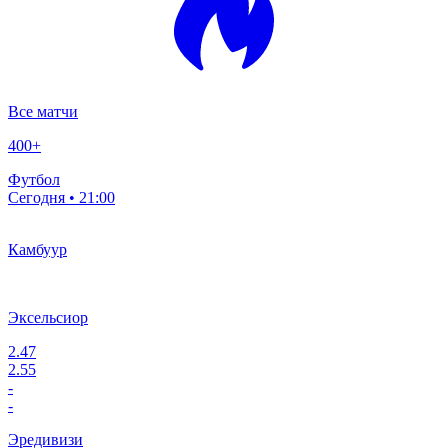
Все матчи
400
+
Футбол
Сегодня • 21:00
Камбуур
Эксельсиор
2.47
2.55
-
-
Эредивизи