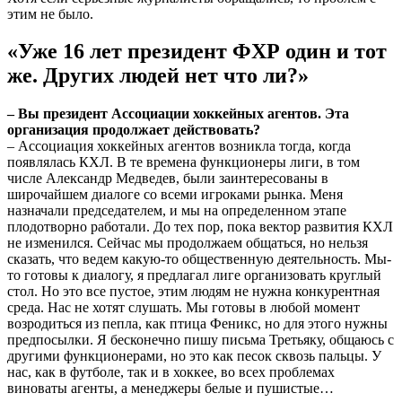
этим не было.
«Уже 16 лет президент ФХР один и тот
же. Других людей нет что ли?»
– Вы президент Ассоциации хоккейных агентов. Эта
организация продолжает действовать?
– Ассоциация хоккейных агентов возникла тогда, когда
появлялась КХЛ. В те времена функционеры лиги, в том
числе Александр Медведев, были заинтересованы в
широчайшем диалоге со всеми игроками рынка. Меня
назначали председателем, и мы на определенном этапе
плодотворно работали. До тех пор, пока вектор развития КХЛ
не изменился. Сейчас мы продолжаем общаться, но нельзя
сказать, что ведем какую-то общественную деятельность. Мы-
то готовы к диалогу, я предлагал лиге организовать круглый
стол. Но это все пустое, этим людям не нужна конкурентная
среда. Нас не хотят слушать. Мы готовы в любой момент
возродиться из пепла, как птица Феникс, но для этого нужны
предпосылки. Я бесконечно пишу письма Третьяку, общаюсь с
другими функционерами, но это как песок сквозь пальцы. У
нас, как в футболе, так и в хоккее, во всех проблемах
виноваты агенты, а менеджеры белые и пушистые…