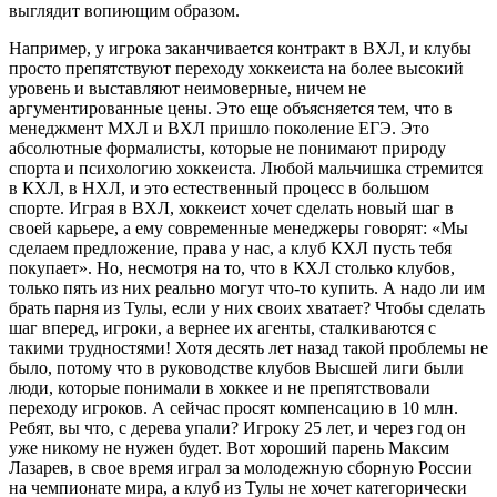
выглядит вопиющим образом.
Например, у игрока заканчивается контракт в ВХЛ, и клубы
просто препятствуют переходу хоккеиста на более высокий
уровень и выставляют неимоверные, ничем не
аргументированные цены. Это еще объясняется тем, что в
менеджмент МХЛ и ВХЛ пришло поколение ЕГЭ. Это
абсолютные формалисты, которые не понимают природу
спорта и психологию хоккеиста. Любой мальчишка стремится
в КХЛ, в НХЛ, и это естественный процесс в большом
спорте. Играя в ВХЛ, хоккеист хочет сделать новый шаг в
своей карьере, а ему современные менеджеры говорят: «Мы
сделаем предложение, права у нас, а клуб КХЛ пусть тебя
покупает». Но, несмотря на то, что в КХЛ столько клубов,
только пять из них реально могут что-то купить. А надо ли им
брать парня из Тулы, если у них своих хватает? Чтобы сделать
шаг вперед, игроки, а вернее их агенты, сталкиваются с
такими трудностями! Хотя десять лет назад такой проблемы не
было, потому что в руководстве клубов Высшей лиги были
люди, которые понимали в хоккее и не препятствовали
переходу игроков. А сейчас просят компенсацию в 10 млн.
Ребят, вы что, с дерева упали? Игроку 25 лет, и через год он
уже никому не нужен будет. Вот хороший парень Максим
Лазарев, в свое время играл за молодежную сборную России
на чемпионате мира, а клуб из Тулы не хочет категорически