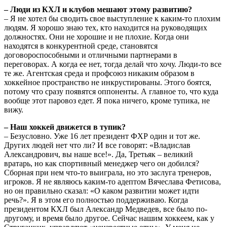
– Люди из КХЛ и клубов мешают этому развитию?
– Я не хотел бы сводить свое выступление к каким-то плохим
людям. Я хорошо знаю тех, кто находится на руководящих
должностях. Они не хорошие и не плохие. Когда они
находятся в конкурентной среде, становятся
договороспособными и отличными партнерами в
переговорах. А когда ее нет, тогда делай что хочу. Люди-то все
те же. Агентская среда и профсоюз никаким образом в
хоккейное пространство не инкрустированы. Этого боятся,
потому что сразу появятся оппоненты. А главное то, что куда
вообще этот паровоз едет. Я пока ничего, кроме тупика, не
вижу.
– Наш хоккей движется в тупик?
– Безусловно. Уже 16 лет президент ФХР один и тот же.
Других людей нет что ли? И все говорят: «Владислав
Александрович, вы наше все!». Да, Третьяк – великий
вратарь, но как спортивный менеджер чего он добился?
Сборная при нем что-то выиграла, но это заслуга тренеров,
игроков. Я не являюсь каким-то адептом Вячеслава Фетисова,
но он правильно сказал: «О каком развитии может идти
речь?». Я в этом его полностью поддерживаю. Когда
президентом КХЛ был Александр Медведев, все было по-
другому, и время было другое. Сейчас нашим хоккеем, как у