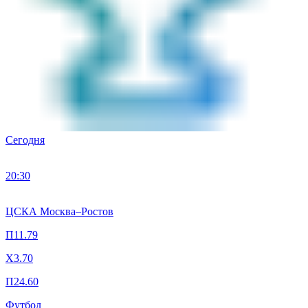
Сегодня
20:30
ЦСКА Москва
–
Ростов
П1
1.79
X
3.70
П2
4.60
Футбол