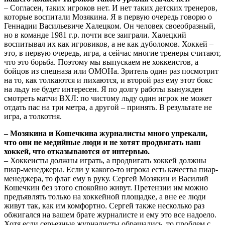
– Согласен, таких игроков нет. И нет таких детских тренеров,
которые воспитали Мозякина. Я в первую очередь говорю о
Геннадии Васильевиче Халецком. Он человек своеобразный,
но в команде 1981 г.р. почти все заиграли. Халецкий
воспитывал их как игровиков, а не как дуболомов. Хоккей –
это, в первую очередь, игра, а сейчас многие тренеры считают,
что это борьба. Поэтому мы выпускаем не хоккеистов, а
бойцов из спецназа или ОМОНа. Зритель один раз посмотрит
на то, как толкаются и пихаются, и второй раз ему этот бокс
на льду не будет интересен. Я по долгу работы вынужден
смотреть матчи ВХЛ: по чистому льду один игрок не может
отдать пас на три метра, а другой – принять. В результате не
игра, а толкотня.
– Мозякина и Кошечкина журналисты много упрекали,
что они не медийные люди и не хотят продвигать наш
хоккей, что отказываются от интервью.
– Хоккеисты должны играть, а продвигать хоккей должны
пиар-менеджеры. Если у какого-то игрока есть качества пиар-
менеджера, то флаг ему в руку. Сергей Мозякин и Василий
Кошечкин без этого спокойно живут. Претензии им можно
предъявлять только на хоккейной площадке, а вне ее люди
живут так, как им комфортно. Сергей также несколько раз
обжигался на вашем брате журналисте и ему это все надоело.
Хотя если серьезные журналисты обращались, то проблем с