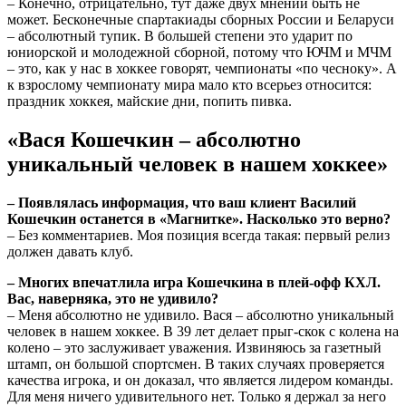
– Конечно, отрицательно, тут даже двух мнений быть не
может. Бесконечные спартакиады сборных России и Беларуси
– абсолютный тупик. В большей степени это ударит по
юниорской и молодежной сборной, потому что ЮЧМ и МЧМ
– это, как у нас в хоккее говорят, чемпионаты «по чесноку». А
к взрослому чемпионату мира мало кто всерьез относится:
праздник хоккея, майские дни, попить пивка.
«Вася Кошечкин – абсолютно
уникальный человек в нашем хоккее»
– Появлялась информация, что ваш клиент Василий
Кошечкин останется в «Магнитке». Насколько это верно?
– Без комментариев. Моя позиция всегда такая: первый релиз
должен давать клуб.
– Многих впечатлила игра Кошечкина в плей-офф КХЛ.
Вас, наверняка, это не удивило?
– Меня абсолютно не удивило. Вася – абсолютно уникальный
человек в нашем хоккее. В 39 лет делает прыг-скок с колена на
колено – это заслуживает уважения. Извиняюсь за газетный
штамп, он большой спортсмен. В таких случаях проверяется
качества игрока, и он доказал, что является лидером команды.
Для меня ничего удивительного нет. Только я держал за него