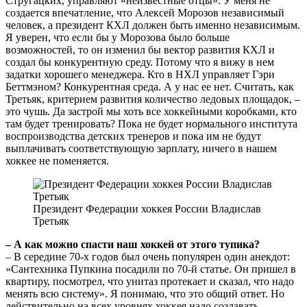
Стругацких, управляют «неизвестные отцы». У меня не
создается впечатление, что Алексей Морозов независимый
человек, а президент КХЛ должен быть именно независимым.
Я уверен, что если бы у Морозова было больше
возможностей, то он изменил бы вектор развития КХЛ и
создал бы конкурентную среду. Потому что я вижу в нем
задатки хорошего менеджера. Кто в НХЛ управляет Гэри
Беттмэном? Конкурентная среда. А у нас ее нет. Считать, как
Третьяк, критерием развития количество ледовых площадок, –
это чушь. Да застрой мы хоть все хоккейными коробками, кто
там будет тренировать? Пока не будет нормального института
воспроизводства детских тренеров и пока им не будут
выплачивать соответствующую зарплату, ничего в нашем
хоккее не поменяется.
Президент Федерации хоккея России Владислав
Третьяк
– А как можно спасти наш хоккей от этого тупика?
– В середине 70-х годов был очень популярен один анекдот:
«Сантехника Пупкина посадили по 70-й статье. Он пришел в
квартиру, посмотрел, что унитаз протекает и сказал, что надо
менять всю систему». Я понимаю, что это общий ответ. Но
действительно на всех уровнях хоккея надо создавать