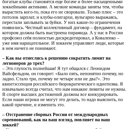
богатые клубы становятся еще богаче и более насыщенными
хоккейными активами. А мелкие команды заняты тем, чтобы
вырастить кого-то, пока его не своровали. Только плюс – это
потолок зарплат, и клубы-олигархи, вульгарно выражаясь,
перестали заплывать за буйки. У них какие-то ограничения
появились. Честный коллективный договор – фундамент, на
котором должна быть выстроена пирамида. А у нас в России
профсоюз себя полностью дискредитировал, а Коваленко –
уже имя нарицательное. И хоккеем управляют люди, которые
в нем ничего не понимают.
– Как вы отнеслись к решению сократить лимит на
легионеров до трех?
– Это глупость полнейшая! Я тут общался с Леонидом
Вайсфельдом, он говорит: «Было пять, непонятно почему, но
ладно. Стало три, почему не четыре или не два?». Это
квинтэссенция российского бюрократического идиотизма. Я
изначально всегда считал, что нам никакие лимиты не нужны.
В спорте высших достижений должны все конкурировать.
Если наши игроки не могут это делать, то надо выяснить, по
какой причине, и изменить это.
– Отстранение сборных России от международных
соревнований, как на ваш взгляд, повлияет на наш
хоккей?