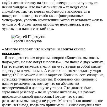
клубы делали ставку на финнов, шведов, и они чувствуют
некий мандраж. Кто на американцев – те ведут себя
спокойнее. Так что первая особенность заключается в
поведении некоторых слабо квалифицированных
менеджеров, уровень компетенции которых оставляет желать
лучшего. Что дает тренд на общую нервозность, и это
чувствует и наш агентский цех.
Сергей Паремузов
– Многие говорят, что и клубы, и агенты сейчас
выжидают.
– Я все время своим игрокам говорю: «Конечно, мы можем
подождать, но нас могут и послать». Это палка о двух концах.
Где-то можно выжидать, если ты чувствуешь за собой какие-
то ресурсы и механизмы. А если их нет, то что ждать у моря
погоды? Она может и не наладиться. Конечно, есть ожидание,
есть даже тупиковые моменты. В основном они связаны с
нашим регламентом, потому что он абсолютно
несовременный и давно уже устарел. Это должен быть
серьезный разговор – не на уровне интервью, а в рамках
профессиональной дискуссии. Потому что с этим
регламентом мы никуда не уедем. Мне это было понятно еще
десять лет назад, когда его принимали. Сейчас ситуация уже