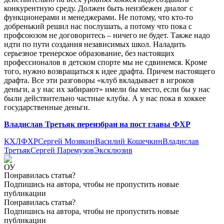
конкурентную среду. Должен быть неизбежен диалог с
функционерами и менеджерами. Не потому, что кто-то
добренький решил нас послушать, а потому что пока с
профсоюзом не договоритесь – ничего не будет. Также надо
идти по пути создания независимых школ. Наладить
серьезное тренерское образование, без настоящих
профессионалов в детском спорте мы не сдвинемся. Кроме
того, нужно возвращаться к идее драфта. Причем настоящего
драфта. Все эти разговоры «клуб вкладывает в игроков
деньги, а у нас их забирают» имели бы место, если бы у нас
были действительно частные клубы. А у нас пока в хоккее
государственные деньги.
Владислав Третьяк переизбран на пост главы ФХР
КХЛ
ФХР
Сергей Мозякин
Василий Кошечкин
Владислав
Третьяк
Сергей Паремузов
Эксклюзив
Понравилась статья?
Подпишись на автора, чтобы не пропустить новые
публикации
Понравилась статья?
Подпишись на автора, чтобы не пропустить новые
публикации