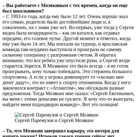
– Вы работаете с Мозякиным с тех времен, когда он еще
был школьником?
– С 1993-го года, когда ему было 12 лет. Очень хорошо знал
его семью, родители были достойнейшие люди и, к
сожалению, их с нами уже нет. Во-первых, уже тогда у Сергея
видна была незаурядность – как он катался, как отдавал
передачи, его голевое чутье. Другой момент я отметил, когда
ему уже было 14 лет. Мы поехали на турнир, и ярославская
команда там неудачно выступила и проиграла не самому
сильному сопернику с разгромным счетом. Я обратил
внимание, что все ребята уже опустили руки, а Сергей везде
старается, борется. В Мозякине это было всегда – я не готов
проигрывать, хочу только побеждать. Это стержень большого
спортсмена. А если у игрока доминирует то «сколько мне
денег дадут», это не имеет к спорту отношения. Когда у него
закончился контракт с «Атлантом», мы обсуждали разные
предложения. Тогда Мозякин мне сказал: «Сергей Евгеньевич,
вы меня с этими деньгами не грузите. Я хочу что-то выиграть,
найдите меня подходящую команду». Вот это позиция!
Сергей Паремузов и Сергей Мозякин
– То, что Мозякин завершил карьеру, это потеря для
нашего хоккея? Игроков такого уровня сейчас нет.