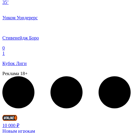
35’
Уиком Уондерерс
Стивенейдж Боро
0
1
Кубок Лиги
Реклама 18+
10 000 ₽
Новым игрокам