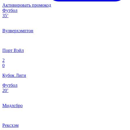
Активировать промокод
Футбол
35’
Вулверхэмптон
Порт Вэйл
2
0
Кубок Лиги
Футбол
20’
Мидлсбро
Рексхэм