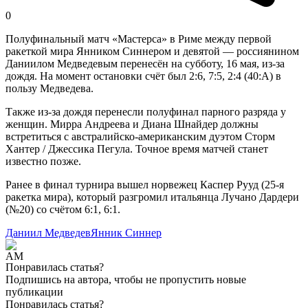
0
Полуфинальный матч «Мастерса» в Риме между первой
ракеткой мира Янником Синнером и девятой — россиянином
Даниилом Медведевым перенесён на субботу, 16 мая, из-за
дождя. На момент остановки счёт был 2:6, 7:5, 2:4 (40:А) в
пользу Медведева.
Также из-за дождя перенесли полуфинал парного разряда у
женщин. Мирра Андреева и Диана Шнайдер должны
встретиться с австралийско-американским дуэтом Сторм
Хантер / Джессика Пегула. Точное время матчей станет
известно позже.
Ранее в финал турнира вышел норвежец Каспер Рууд (25-я
ракетка мира), который разгромил итальянца Лучано Дардери
(№20) со счётом 6:1, 6:1.
Даниил Медведев
Янник Синнер
Понравилась статья?
Подпишись на автора, чтобы не пропустить новые
публикации
Понравилась статья?