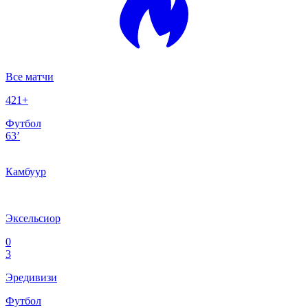
Все матчи
421
+
Футбол
63’
Камбуур
Эксельсиор
0
3
Эредивизи
Футбол