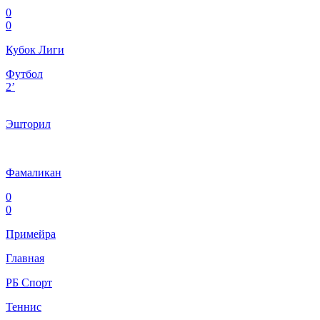
0
0
Кубок Лиги
Футбол
2’
Эшторил
Фамаликан
0
0
Примейра
Главная
РБ Спорт
Теннис