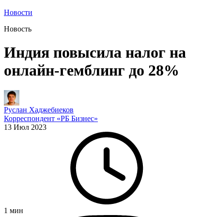
Новости
Новость
Индия повысила налог на
онлайн-гемблинг до 28%
Руслан Хаджебиеков
Корреспондент «РБ Бизнес»
13 Июл 2023
1
мин