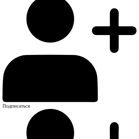
Подписаться