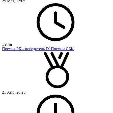
25 Мая, 12:05
1
мин
Премия РБ – победитель IX Премии СБК
21 Апр, 20:25