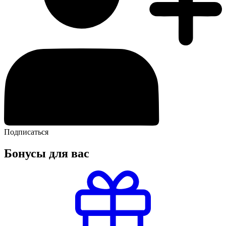
Подписаться
Бонусы для вас