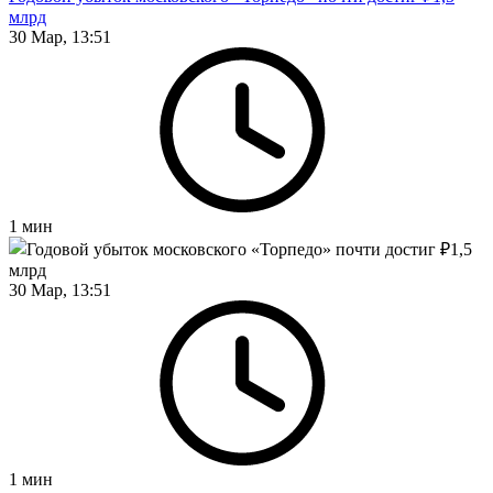
млрд
30 Мар, 13:51
1
мин
30 Мар, 13:51
1
мин