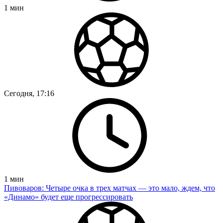
1
мин
Сегодня, 17:16
1
мин
Пивоваров: Четыре очка в трех матчах — это мало, ждем, что
«Динамо» будет еще прогрессировать