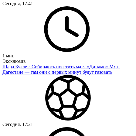
Сегодня, 17:41
1
мин
Эксклюзив
Шара Буллет: Собираюсь посетить матч «Динамо» Мх в
Дагестане — там они с первых минут будут газовать
Сегодня, 17:21