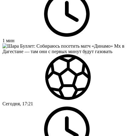
1
мин
Сегодня, 17:21