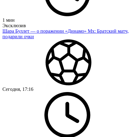
1
мин
Эксклюзив
Шара Буллет — о поражении «Динамо» Мх: Братский матч,
подарили очки
Сегодня, 17:16