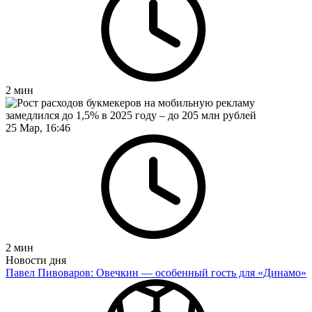
2
мин
25 Мар, 16:46
2
мин
Новости дня
Павел Пивоваров: Овечкин — особенный гость для «Динамо»