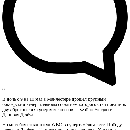
0
В ночь с 9 на 10 мая в Манчестере прошёл крупный
боксёрский вечер, главным событием которого стал поединок
двух британских супертяжеловесов — Фабио Уордли и
Даниэля Дюбуа.
На кону боя стоял титул WBO в супертяжёлом весе. Победу
одержал Дюбуа: в 11-м раунде он нокаутировал Уордли и