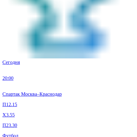
Сегодня
20:00
Спартак Москва
–
Краснодар
П1
2.15
X
3.55
П2
3.30
Футбол