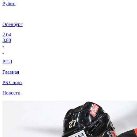
Рубин
Оренбург
2.04
3.80
-
-
РПЛ
Главная
РБ Спорт
Новости