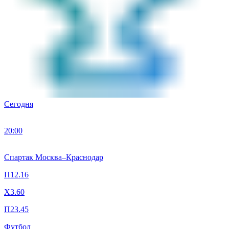
Сегодня
20:00
Спартак Москва
–
Краснодар
П1
2.16
X
3.60
П2
3.45
Футбол