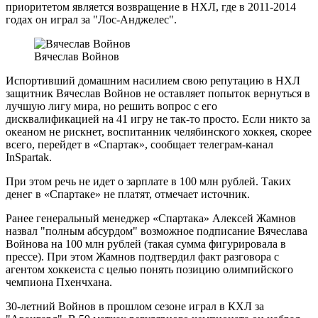
приоритетом является возвращение в НХЛ, где в 2011-2014
годах он играл за "Лос-Анджелес".
Вячеслав Войнов
Испортивший домашним насилием свою репутацию в НХЛ
защитник Вячеслав Войнов не оставляет попыток вернуться в
лучшую лигу мира, но решить вопрос с его
дисквалификацией на 41 игру не так-то просто. Если никто за
океаном не рискнет, воспитанник челябинского хоккея, скорее
всего, перейдет в «Спартак», сообщает телеграм-канал
InSpartak.
При этом речь не идет о зарплате в 100 млн рублей. Таких
денег в «Спартаке» не платят, отмечает источник.
Ранее генеральный менеджер «Спартака» Алексей Жамнов
назвал "полным абсурдом" возможное подписание Вячеслава
Войнова на 100 млн рублей (такая сумма фигурировала в
прессе). При этом Жамнов подтвердил факт разговора с
агентом хоккеиста с целью понять позицию олимпийского
чемпиона Пхенчхана.
30-летний Войнов в прошлом сезоне играл в КХЛ за