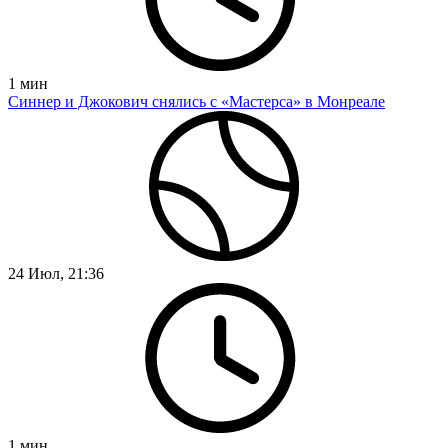
1
мин
Синнер и Джокович снялись с «Мастерса» в Монреале
24 Июл, 21:36
1
мин