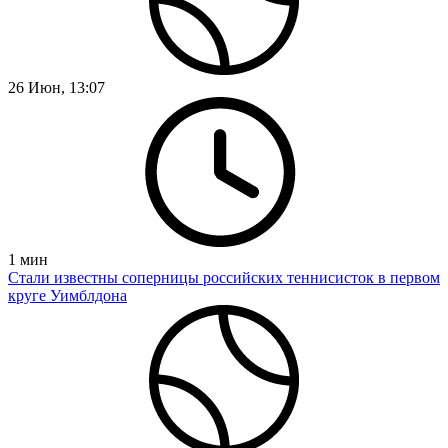
26 Июн, 13:07
1
мин
Стали известны соперницы российских теннисисток в первом
круге Уимблдона