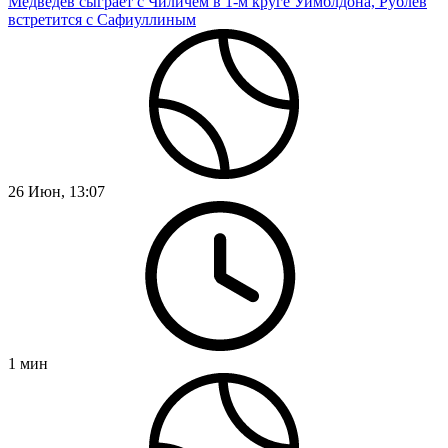
Медведев сыграет с Чиличем в 1-м круге Уимблдона, Рублев
встретится с Сафиуллиным
26 Июн, 13:07
1
мин