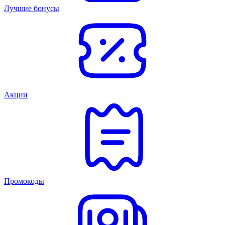
Лучшие бонусы
Акции
Промокоды