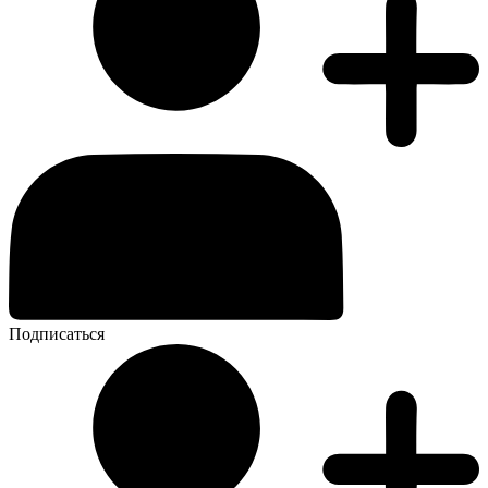
Подписаться