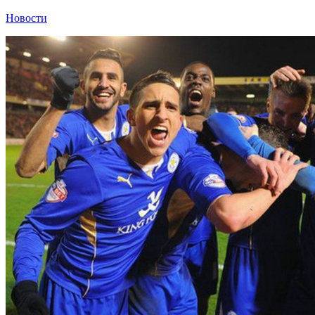
Новости