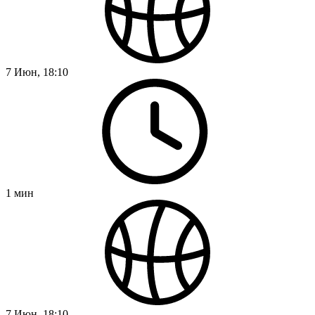
7 Июн, 18:10
1
мин
7 Июн, 18:10