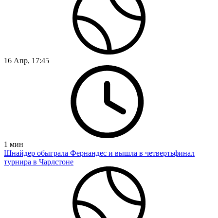
16 Апр, 17:45
1
мин
Шнайдер обыграла Фернандес и вышла в четвертьфинал
турнира в Чарлстоне