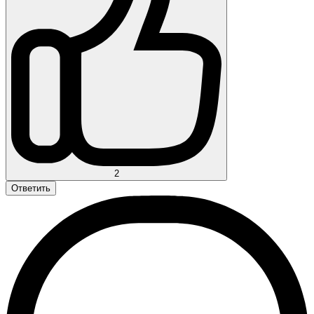
2
Ответить