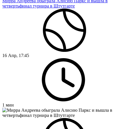
Мирра Андреева обыграла Алисию Паркс и вышла в
четвертьфинал турнира в Штутгарте
16 Апр, 17:45
1
мин