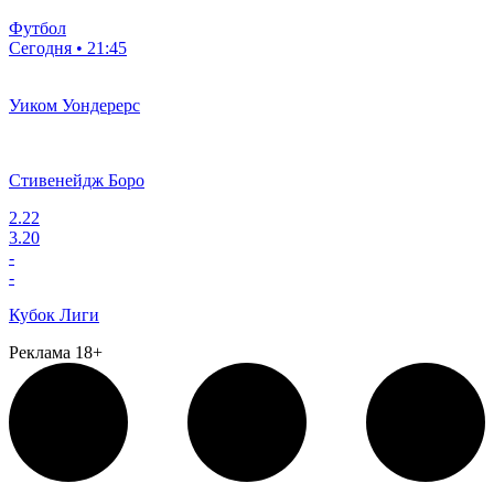
Футбол
Сегодня • 21:45
Уиком Уондерерс
Стивенейдж Боро
2.22
3.20
-
-
Кубок Лиги
Реклама 18+