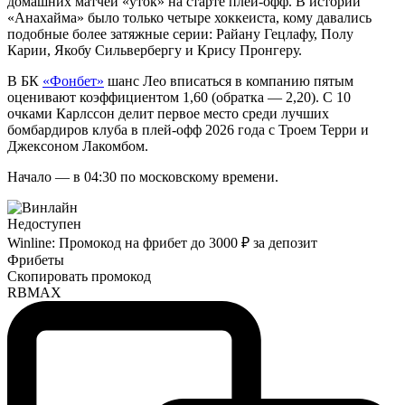
домашних матчей «уток» на старте плей-офф. В истории
«Анахайма» было только четыре хоккеиста, кому давались
подобные более затяжные серии: Райану Гецлафу, Полу
Карии, Якобу Сильвербергу и Крису Пронгеру.
В БК
«Фонбет»
шанс Лео вписаться в компанию пятым
оценивают коэффициентом 1,60 (обратка — 2,20). С 10
очками Карлссон делит первое место среди лучших
бомбардиров клуба в плей-офф 2026 года с Троем Терри и
Джексоном Лакомбом.
Начало — в 04:30 по московскому времени.
Недоступен
Winline: Промокод на фрибет до 3000 ₽ за депозит
Фрибеты
Скопировать промокод
RBMAX