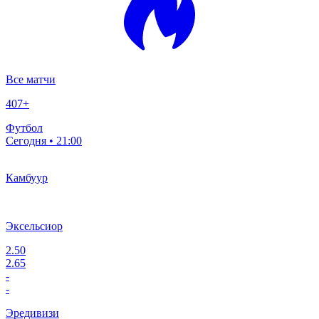
Все матчи
407
+
Футбол
Сегодня • 21:00
Камбуур
Эксельсиор
2.50
2.65
-
-
Эредивизи