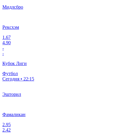
Мидлсбро
Рексхэм
1.67
4.90
-
-
Кубок Лиги
Футбол
Сегодня • 22:15
Эшторил
Фамаликан
2.95
2.42