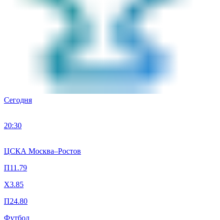
Сегодня
20:30
ЦСКА Москва
–
Ростов
П1
1.79
X
3.85
П2
4.80
Футбол