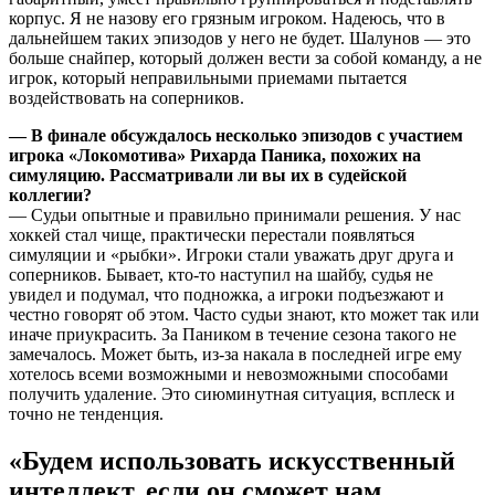
корпус. Я не назову его грязным игроком. Надеюсь, что в
дальнейшем таких эпизодов у него не будет. Шалунов — это
больше снайпер, который должен вести за собой команду, а не
игрок, который неправильными приемами пытается
воздействовать на соперников.
— В финале обсуждалось несколько эпизодов с участием
игрока «Локомотива» Рихарда Паника, похожих на
симуляцию. Рассматривали ли вы их в судейской
коллегии?
— Судьи опытные и правильно принимали решения. У нас
хоккей стал чище, практически перестали появляться
симуляции и «рыбки». Игроки стали уважать друг друга и
соперников. Бывает, кто-то наступил на шайбу, судья не
увидел и подумал, что подножка, а игроки подъезжают и
честно говорят об этом. Часто судьи знают, кто может так или
иначе приукрасить. За Паником в течение сезона такого не
замечалось. Может быть, из-за накала в последней игре ему
хотелось всеми возможными и невозможными способами
получить удаление. Это сиюминутная ситуация, всплеск и
точно не тенденция.
«Будем использовать искусственный
интеллект, если он сможет нам