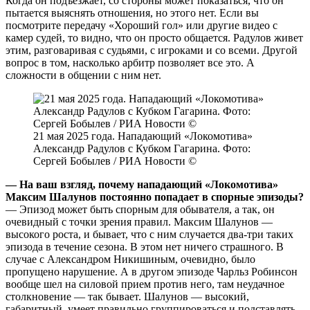
Когда он подъезжает, со стороны может показаться, что он
пытается выяснять отношения, но этого нет. Если вы
посмотрите передачу «Хороший гол» или другие видео с
камер судей, то видно, что он просто общается. Радулов живет
этим, разговаривая с судьями, с игроками и со всеми. Другой
вопрос в том, насколько арбитр позволяет все это. А
сложности в общении с ним нет.
21 мая 2025 года. Нападающий «Локомотива»
Александр Радулов с Кубком Гагарина. Фото:
Сергей Бобылев / РИА Новости ©
— На ваш взгляд, почему нападающий «Локомотива»
Максим Шалунов постоянно попадает в спорные эпизоды?
— Эпизод может быть спорным для обывателя, а так, он
очевидный с точки зрения правил. Максим Шалунов —
высокого роста, и бывает, что с ним случается два-три таких
эпизода в течение сезона. В этом нет ничего страшного. В
случае с Александром Никишиным, очевидно, было
пропущено нарушение. А в другом эпизоде Чарльз Робинсон
вообще шел на силовой прием против него, там неудачное
столкновение — так бывает. Шалунов — высокий,
габаритный, умеет правильно группироваться и подставлять