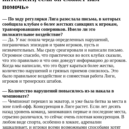
помочь»
— По ходу регулярки Лига разослала письма, в которых
сообщила клубам о более жестких санкциях к игрокам,
травмировавшим соперников. Имело ли это
положительное воздействие?
— Да. У нас пошла череда определенных нарушений,
пограничных эпизодов и травм игроков, пусть и
незначительных. Мы сразу среагировали и написали письмо.
Огромное спасибо, что практически во всех клубах сказали,
что это правильно и что они доведут информацию до игроков.
Когда мы написали, что это будет караться более жестко,
количество нарушений и грязных приемов снизилось. Это
было правильное воздействие и совместная работа Лиги,
игроков и тренерских штабов.
— Количество нарушений повысилось из-за накала в
чемпионате?
— Чемпионат перешел за экватор, и уже была битва за места в
зоне плей-офф. Конкуренция в Лиге растет. Если лет десять
назад уровень команд, занимавших первые и последние места,
серьезно различался, то сейчас очень плотная конкуренция. В
любом виде спорта, особенно в хоккее, адреналин
зашкаливает, и игроки всеми возможными способами хотят