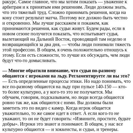
ракурс. Самое главное, что мы хотим показать — уважение к
арбитрам и к принятым ими решениям. Люди должны знать,
что это тяжелый труд. Сложно принимать решения, когда на
кону стоит результат матча. Поэтому все должно быть честно
и откровенно. Мы лучше расскажем и покажем, как
принимаются решения, как судьи живут. Будем рады, если в
новом сезоне получится показать, что испытывает судья,
вылетающий на Дальний Восток, проводящий там неделю и
возвращающийся за два дня, — чтобы люди понимали тяжесть
этой профессии. В общем, я очень положительно отношусь к
этому. Если есть сложности, то лучше их обсуждать, чем люди
будут что-то домысливать.
— Многие обратили внимание, что судьи по-разному
общаются с игроками на льду. Регламентируете ли вы это?
— Есть определенные процессы этики. Но надо понимать, что
все по-разному общаются на льду при пульсе 140-150 — кто-
то более культурно, а у кого-то это не получается. Мы
обучаем, говорим, подсказываем, но люди всегда общаются
ровно так же, как общаются с ними. Вы должны были
заметить это по видео с камер. Когда игрок общается
уважительно, то же самое идет в ответ. А если кого-то не
уважают, то он не будет говорить: «Извините, простите, будьте
добры». Игроки это знают и понимают. В общем, у нас все
культурно общаются — и хоккеисты, и судьи, и тренеры.