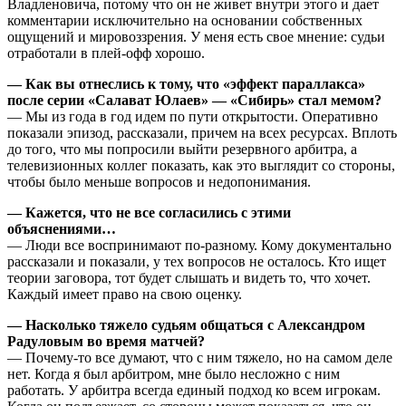
Владленовича, потому что он не живет внутри этого и дает
комментарии исключительно на основании собственных
ощущений и мировоззрения. У меня есть свое мнение: судьи
отработали в плей-офф хорошо.
— Как вы отнеслись к тому, что «эффект параллакса»
после серии «Салават Юлаев» — «Сибирь» стал мемом?
— Мы из года в год идем по пути открытости. Оперативно
показали эпизод, рассказали, причем на всех ресурсах. Вплоть
до того, что мы попросили выйти резервного арбитра, а
телевизионных коллег показать, как это выглядит со стороны,
чтобы было меньше вопросов и недопонимания.
— Кажется, что не все согласились с этими
объяснениями…
— Люди все воспринимают по-разному. Кому документально
рассказали и показали, у тех вопросов не осталось. Кто ищет
теории заговора, тот будет слышать и видеть то, что хочет.
Каждый имеет право на свою оценку.
— Насколько тяжело судьям общаться с Александром
Радуловым во время матчей?
— Почему-то все думают, что с ним тяжело, но на самом деле
нет. Когда я был арбитром, мне было несложно с ним
работать. У арбитра всегда единый подход ко всем игрокам.