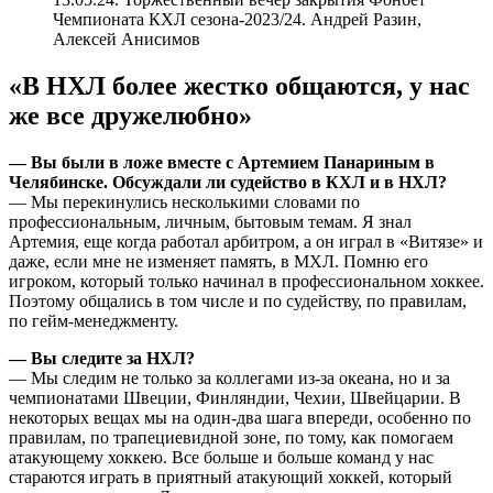
Чемпионата КХЛ сезона-2023/24. Андрей Разин,
Алексей Анисимов
«В НХЛ более жестко общаются, у нас
же все дружелюбно»
— Вы были в ложе вместе с Артемием Панариным в
Челябинске. Обсуждали ли судейство в КХЛ и в НХЛ?
— Мы перекинулись несколькими словами по
профессиональным, личным, бытовым темам. Я знал
Артемия, еще когда работал арбитром, а он играл в «Витязе» и
даже, если мне не изменяет память, в МХЛ. Помню его
игроком, который только начинал в профессиональном хоккее.
Поэтому общались в том числе и по судейству, по правилам,
по гейм-менеджменту.
— Вы следите за НХЛ?
— Мы следим не только за коллегами из-за океана, но и за
чемпионатами Швеции, Финляндии, Чехии, Швейцарии. В
некоторых вещах мы на один-два шага впереди, особенно по
правилам, по трапециевидной зоне, по тому, как помогаем
атакующему хоккею. Все больше и больше команд у нас
стараются играть в приятный атакующий хоккей, который