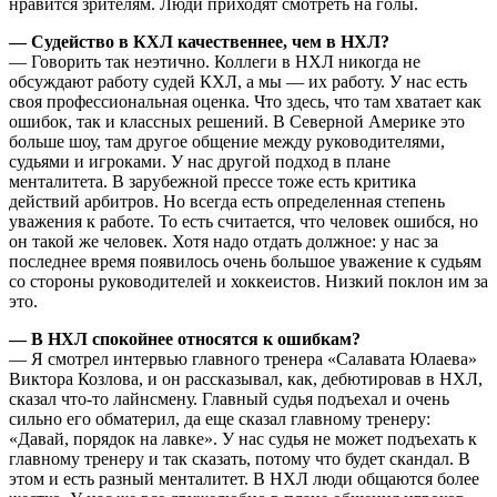
нравится зрителям. Люди приходят смотреть на голы.
— Судейство в КХЛ качественнее, чем в НХЛ?
— Говорить так неэтично. Коллеги в НХЛ никогда не
обсуждают работу судей КХЛ, а мы — их работу. У нас есть
своя профессиональная оценка. Что здесь, что там хватает как
ошибок, так и классных решений. В Северной Америке это
больше шоу, там другое общение между руководителями,
судьями и игроками. У нас другой подход в плане
менталитета. В зарубежной прессе тоже есть критика
действий арбитров. Но всегда есть определенная степень
уважения к работе. То есть считается, что человек ошибся, но
он такой же человек. Хотя надо отдать должное: у нас за
последнее время появилось очень большое уважение к судьям
со стороны руководителей и хоккеистов. Низкий поклон им за
это.
— В НХЛ спокойнее относятся к ошибкам?
— Я смотрел интервью главного тренера «Салавата Юлаева»
Виктора Козлова, и он рассказывал, как, дебютировав в НХЛ,
сказал что-то лайнсмену. Главный судья подъехал и очень
сильно его обматерил, да еще сказал главному тренеру:
«Давай, порядок на лавке». У нас судья не может подъехать к
главному тренеру и так сказать, потому что будет скандал. В
этом и есть разный менталитет. В НХЛ люди общаются более