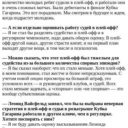
количество молодых ребят судили в плей-офф, и работали они
в очень сложных матчах. Были дебютанты в финале Кубка
Гагарина. Это все порадовало. Мы смотрим в будущее и ждем,
когда подрастет молодежь.
— А если отдельно оценивать работу судей в плей-офф?
— Я не стал бы разделять судейство в плей-офф и в
регулярном чемпионате, надо давать общую оценку. В плей-
офф другой накал, другие страсти кипят, и на первый план
выходят другие вещи, в том числе и психология.
— Можно сказать, что этот плей-офф был тяжелым для
судейства из-за большого количества спорных эпизодов?
— Я бы сказал наоборот: что их стало меньше. Хотя плей-офф,
в моем понимании, стал жестче и более непредсказуемым. С
учетом новой опции просмотра на большой штраф, это
успокоило всех — и руководителей клубов, и судей. Всех
стало меньше задевать, а «спорные» или «не спорные» — это
вообще субъективная оценка.
— Леонид Вайсфельд заявил, что была выбрана неверная
стратегия в плей-офф и судьи в розыгрыше Кубка
Гагарина работали в другом ключе, чем в регулярке.
Хотите поспорить с ним?
— Я не буду давать оценку высказываниям Леонида