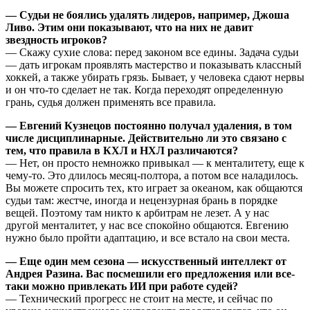
— Судьи не боялись удалять лидеров, например, Джоша
Ливо. Этим они показывают, что на них не давит
звездность игроков?
— Скажу сухие слова: перед законом все едины. Задача судьи
— дать игрокам проявлять мастерство и показывать классный
хоккей, а также убирать грязь. Бывает, у человека сдают нервы
и он что-то сделает не так. Когда переходят определенную
грань, судья должен применять все правила.
— Евгений Кузнецов постоянно получал удаления, в том
числе дисциплинарные. Действительно ли это связано с
тем, что правила в КХЛ и НХЛ различаются?
— Нет, он просто немножко привыкал — к менталитету, еще к
чему-то. Это длилось месяц-полтора, а потом все наладилось.
Вы можете спросить тех, кто играет за океаном, как общаются
судьи там: жестче, иногда и нецензурная брань в порядке
вещей. Поэтому там никто к арбитрам не лезет. А у нас
другой менталитет, у нас все спокойно общаются. Евгению
нужно было пройти адаптацию, и все встало на свои места.
— Еще один мем сезона — искусственный интеллект от
Андрея Разина. Вас посмешили его предложения или все-
таки можно привлекать ИИ при работе судей?
— Технический прогресс не стоит на месте, и сейчас по