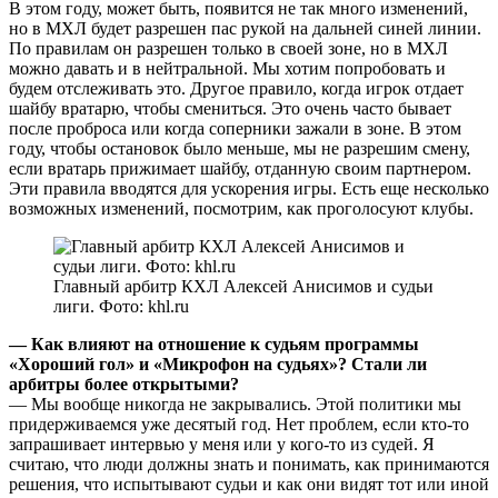
В этом году, может быть, появится не так много изменений,
но в МХЛ будет разрешен пас рукой на дальней синей линии.
По правилам он разрешен только в своей зоне, но в МХЛ
можно давать и в нейтральной. Мы хотим попробовать и
будем отслеживать это. Другое правило, когда игрок отдает
шайбу вратарю, чтобы смениться. Это очень часто бывает
после проброса или когда соперники зажали в зоне. В этом
году, чтобы остановок было меньше, мы не разрешим смену,
если вратарь прижимает шайбу, отданную своим партнером.
Эти правила вводятся для ускорения игры. Есть еще несколько
возможных изменений, посмотрим, как проголосуют клубы.
Главный арбитр КХЛ Алексей Анисимов и судьи
лиги. Фото: khl.ru
— Как влияют на отношение к судьям программы
«Хороший гол» и «Микрофон на судьях»? Стали ли
арбитры более открытыми?
— Мы вообще никогда не закрывались. Этой политики мы
придерживаемся уже десятый год. Нет проблем, если кто-то
запрашивает интервью у меня или у кого-то из судей. Я
считаю, что люди должны знать и понимать, как принимаются
решения, что испытывают судьи и как они видят тот или иной