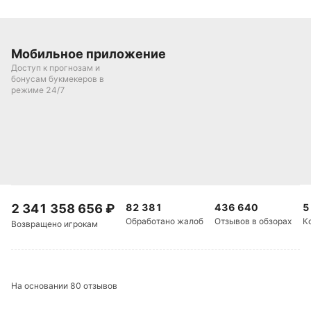
Подписаться
Мобильное приложение
Доступ к прогнозам и
бонусам букмекеров в
режиме 24/7
2 341 358 656
₽
82 381
436 640
5
Обработано жалоб
Отзывов в обзорах
К
Возвращено игрокам
На основании 80 отзывов