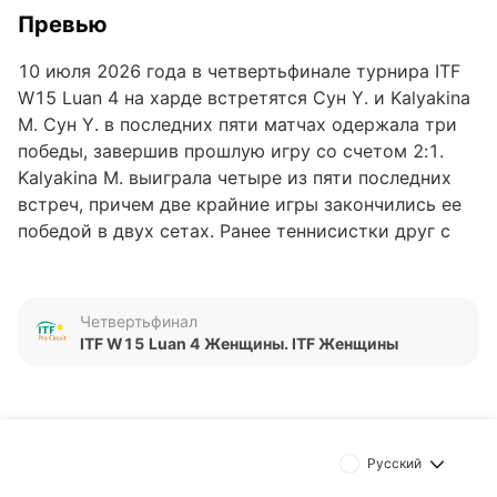
Превью
10 июля 2026 года в четвертьфинале турнира ITF
W15 Luan 4 на харде встретятся Сун Y. и Kalyakina
М. Сун Y. в последних пяти матчах одержала три
победы, завершив прошлую игру со счетом 2:1.
Kalyakina М. выиграла четыре из пяти последних
встреч, причем две крайние игры закончились ее
победой в двух сетах. Ранее теннисистки друг с
другом не играли, данные об очных
противостояниях отсутствуют.
Четвертьфинал
Обновлено:
ITF W15 Luan 4 Женщины. ITF Женщины
Автор
Дмитрий Разумец
Русский