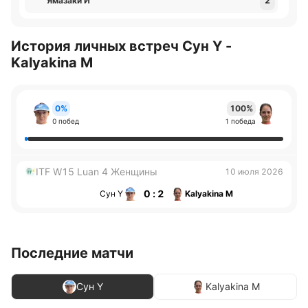
Ямазаки И
2
История личных встреч Сун Y -
Kalyakina М
0%
100%
0 побед
1 победа
ITF W15 Luan 4 Женщины
10 июля 2026
0 : 2
Сун Y
Kalyakina М
Последние матчи
Сун Y
Kalyakina М