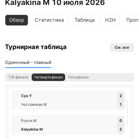
Kalyakina М 10 июля 2026
Обзор
Статистика
Таблица
H2H
Прог
Турнирная таблица
См. все
Одиночный - главный
1/8 финала
Четвертьфинал
Полуфинал
Сун Y
2
Чогсомжав М
1
Роуси М
0
Kalyakina М
2