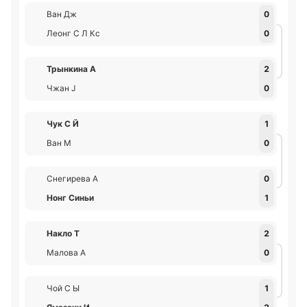
Ван Дж
0
Леонг С Л Кс
0
Трынкина А
2
Чжан J
0
Чук С Й
1
Ван М
0
Снегирева А
0
Нонг Синьи
1
Накло Т
2
Малова А
0
Чой С Ы
1