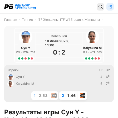
Главная
Теннис
ITF Женщины. ITF W15 Luan 4 Женщины
Завершен
10 Июля 2026,
11:00
Сун Y
Kalyakina М
0
:
2
CN
WTA: 752
RU
WTA: 585
Игроки
С1
С2
6
Сун Y
4
6
8
Kalyakina М
6
7
1
2.53
2
1.46
Результаты игры Сун Y -