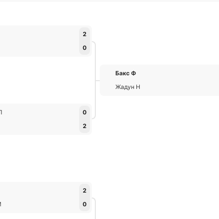
2
0
Бакс Ф
Жадун Н
Л
0
2
Л
2
М
0