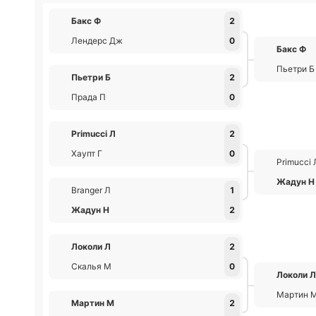
Бакс Ф
2
Лендерс Дж
0
Бакс Ф
Пьетри Б
Пьетри Б
2
Прада П
0
Primucci Л
2
Хаупт Г
0
Primucci 
Жадун Н
Branger Л
1
Жадун Н
2
Локоли Л
2
Скалья М
0
Локоли 
Мартин 
Мартин М
2