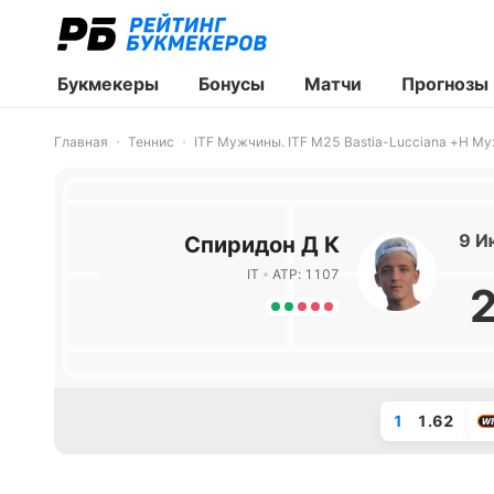
Букмекеры
Бонусы
Матчи
Прогнозы
Главная
Теннис
ITF Мужчины. ITF M25 Bastia-Lucciana +H М
9 И
Спиридон Д К
IT
ATP: 1107
1
1.62