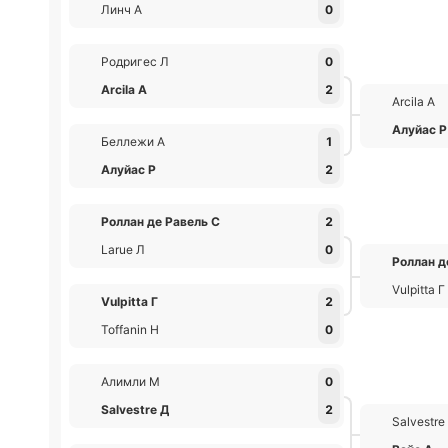
Линч А
0
Родригес Л
0
Arcila А
2
Arcila А
Алуйас Р
Беллежи А
1
Алуйас Р
2
Роллан де Равель С
2
Larue Л
0
Роллан д
Vulpitta Г
Vulpitta Г
2
Toffanin Н
0
Алимли М
0
Salvestre Д
2
Salvestre