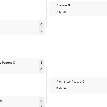
Локоли Л
Алуйас Р
0
2
е Равель С
2
0
Роллан де Равель С
Вайс А
 Д
0