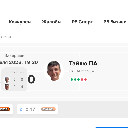
Конкурсы
Жалобы
РБ Спорт
РБ Бизнес
ужчины
Завершен
юля 2026, 19:30
Тайлю ПА
FR
ATP: 1294
С1
С2
2
0
6
6
3
4
2
2.17