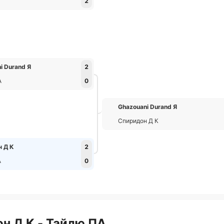
2
i Durand Я
2
А
0
Ghazouani Durand Я
Спиридон Д К
н Д К
2
А
0
н Д К - Тайлю ПА