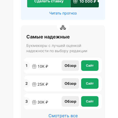
Сделать ставку
10 000 ₽
Читать прогноз
Самые надежные
Букмекеры с лучшей оценкой
надежности по выбору редакции
1
Обзор
Сайт
10К ₽
2
Обзор
Сайт
25К ₽
3
Обзор
Сайт
30К ₽
Смотреть все