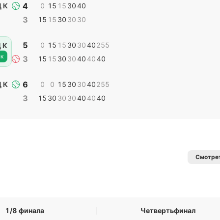
4
 К
0
15
15
30
40
3
15
15
30
30
30
5
0
15
15
30
30
40
255
 К
к
3
15
15
30
30
40
40
40
6
 К
0
0
15
30
30
40
255
3
15
30
30
30
40
40
40
Смотрет
1/8 финала
Четвертьфинал