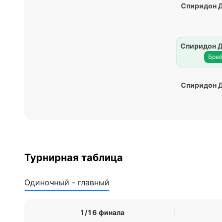
Спиридон Д
Спиридон Д
Брей
Спиридон Д
Турнирная таблица
Одиночный - главный
1/16 финала