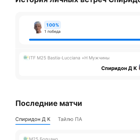
100%
1 победа
ITF M25 Bastia-Lucciana +H Мужчины
Спиридон Д К
Последние матчи
Спиридон Д К
Тайлю ПА
M25 Болцано