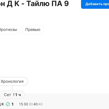
н Д К - Тайлю ПА 9
Добавить пр
Прогнозы
Превью
Хронология
Сет
1
1 ч
1
 К
15
30
30
40
40