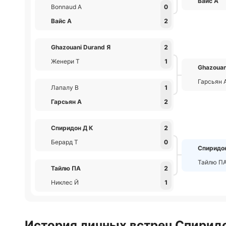
Вайс А
Bonnaud А
0
Вайс А
2
Ghazouani Durand Я
2
Женери Т
1
Ghazouan
Гарсьян 
Лапалу В
1
Гарсьян А
2
Спиридон Д К
2
Берард Т
0
Спиридо
Тайлю П
Тайлю ПА
2
Никлес Й
1
История личных встреч Спиридо