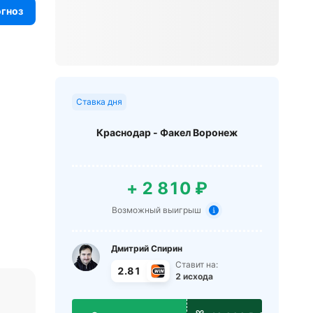
огноз
Ставка дня
Краснодар - Факел Воронеж
+ 2 810 ₽
Возможный выигрыш
Дмитрий Спирин
Ставит на:
2.81
2 исхода