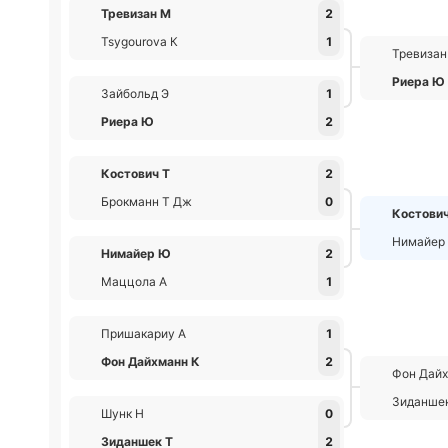
Тревизан М
2
Tsygourova К
1
Тревизан
Риера Ю
Зайбольд Э
1
Риера Ю
2
Костович Т
2
Брокманн Т Дж
0
Костович
Нимайер
Нимайер Ю
2
Маццола А
1
Пришакариу А
1
Фон Дайхманн К
2
Фон Дайх
Зиданше
Шунк Н
0
Зиданшек Т
2