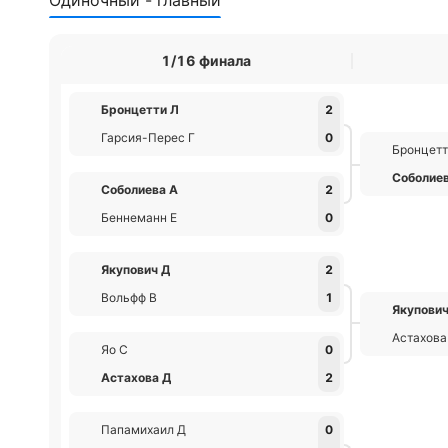
Одиночный - главный
1/16 финала
Бронцетти Л
2
Гарсия-Перес Г
0
Бронцетт
Соболие
Соболиева А
2
Беннеманн Е
0
Якупович Д
2
Вольфф В
1
Якупович
Астахова
Яо С
0
Астахова Д
2
Папамихаил Д
0