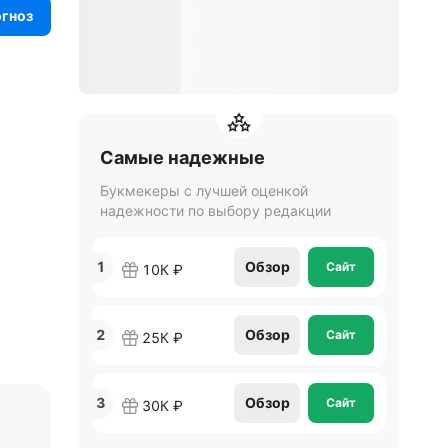
огноз
Самые надежные
Букмекеры с лучшей оценкой
надежности по выбору редакции
1
Обзор
Сайт
10К ₽
2
Обзор
Сайт
25К ₽
3
Обзор
Сайт
30К ₽