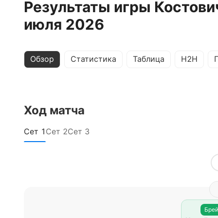
Результаты игры Костови
июля 2026
Обзор
Статистика
Таблица
H2H
Ход матча
Сет
1
Сет
2
Сет
3
Брей