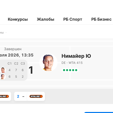
Конкурсы
Жалобы
РБ Спорт
РБ Бизнес
ины
Завершен
юля 2026, 13:35
Нимайер Ю
DE
WTA: 415
С1
С2
С3
1
4
7
6
6
5
2
2
–