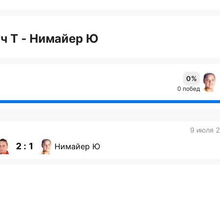
ч Т - Нимайер Ю
0%
0 побед
9 июля 
2 : 1
Нимайер Ю