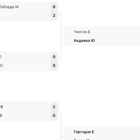
Таборда М
0
2
Ченгиз Б
Авдеева Ю
Л
0
 Ю
0
 Е
2
 В
0
Горгодзе Е