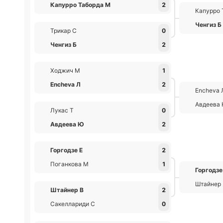
Капурро Таборда М
2
Капурро 
Ченгиз Б
Трикар С
0
Ченгиз Б
2
Ходжич М
1
Encheva Л
2
Encheva 
Авдеева
Лукас Т
0
Авдеева Ю
2
Горгодзе Е
2
Поганкова М
1
Горгодзе
Штайнер
Штайнер В
2
Сакеллариди С
0