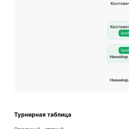
Костович
Костович
Брей
Брей
Нимайер
Нимайер
Турнирная таблица