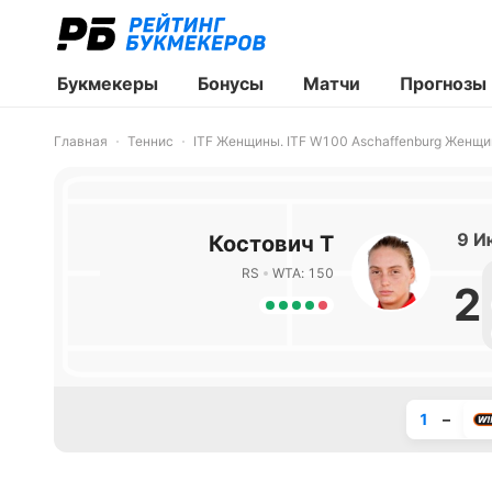
Букмекеры
Бонусы
Матчи
Прогнозы
Главная
Теннис
ITF Женщины. ITF W100 Aschaffenburg Женщ
9 И
Костович Т
RS
WTA: 150
2
1
–