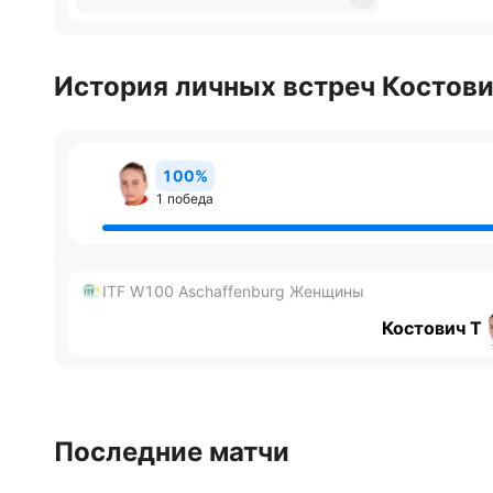
История личных встреч Костови
100%
1 победа
ITF W100 Aschaffenburg Женщины
Костович Т
Последние матчи