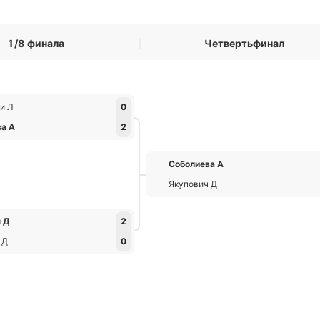
1/8 финала
Четвертьфинал
и Л
0
ва А
2
Соболиева А
Якупович Д
 Д
2
 Д
0