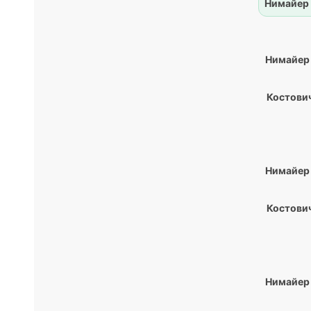
Нимайер
Нимайер
Костович
Нимайер
Костович
Нимайер