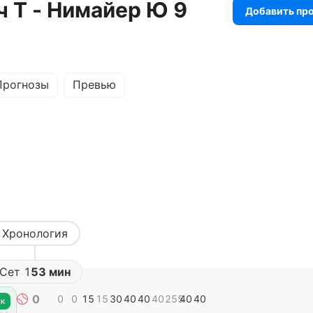
ч Т - Нимайер Ю 9
Добавить пр
Прогнозы
Превью
Хронология
Сет
1
53 мин
0
0
0
15
15
30
40
40
40
255
40
40
к