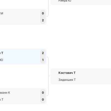
Риера Ю
 М
0
2
 Т
2
 Ю
1
Костович Т
Зиданшек Т
манн К
0
к Т
0