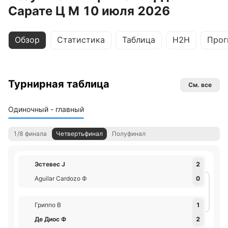
Сарате Ц М 10 июля 2026
Обзор
Статистика
Таблица
H2H
Прог
Турнирная таблица
См. все
Одиночный - главный
1/8 финала
Четвертьфинал
Полуфинал
Эстевес J
2
Aguilar Cardozo Ф
0
Гриппо В
1
Де Диос Ф
2