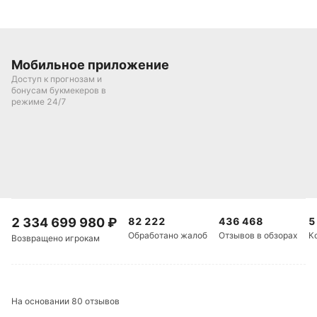
Подписаться
Мобильное приложение
Доступ к прогнозам и
бонусам букмекеров в
режиме 24/7
2 334 699 980
₽
82 222
436 468
5
Обработано жалоб
Отзывов в обзорах
К
Возвращено игрокам
На основании 80 отзывов