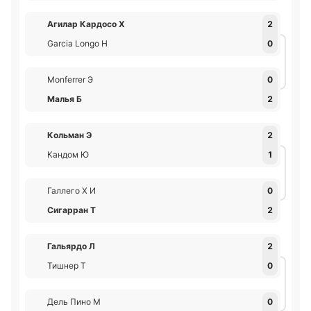
Агилар Кардосо Х
2
Garcia Longo Н
0
Monferrer Э
0
Малья Б
2
Кольман Э
2
Кандом Ю
1
Галлего Х И
0
Сигарран Т
2
Гальярдо Л
2
Тишнер Т
0
Дель Пино М
0