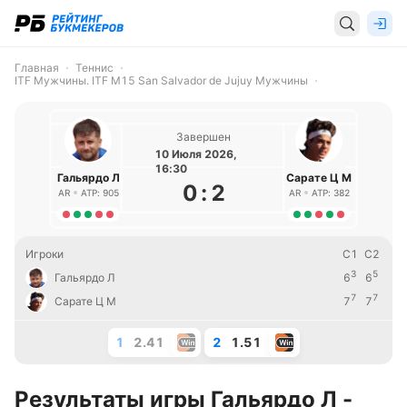
Главная
Теннис
ITF Мужчины. ITF M15 San Salvador de Jujuy Мужчины
Завершен
10 Июля 2026,
16:30
Гальярдо Л
Сарате Ц М
0
:
2
AR
ATP: 905
AR
ATP: 382
Игроки
С1
С2
3
5
Гальярдо Л
6
6
7
7
Сарате Ц М
7
7
1
2.41
2
1.51
Результаты игры Гальярдо Л -