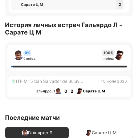
Сарате Ц М
2
История личных встреч Гальярдо Л -
Сарате Ц М
0%
100%
0 побед
1 победа
ITF M15 San Salvador de Jujuy
10 июля 2026
Мужчины
0 : 2
Гальярдо Л
Сарате Ц М
Последние матчи
Гальярдо Л
Сарате Ц М