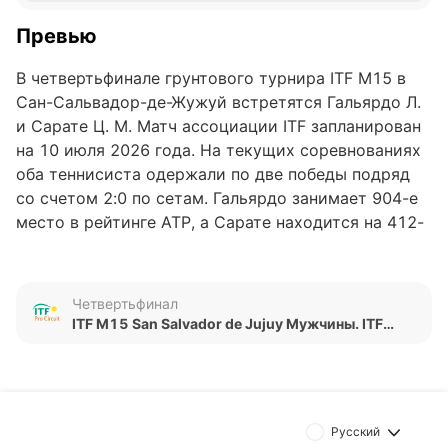
Превью
В четвертьфинале грунтового турнира ITF M15 в
Сан-Сальвадор-де-Жужуй встретятся Гальярдо Л.
и Сарате Ц. М. Матч ассоциации ITF запланирован
на 10 июля 2026 года. На текущих соревнованиях
оба теннисиста одержали по две победы подряд
со счетом 2:0 по сетам. Гальярдо занимает 904-е
место в рейтинге ATP, а Сарате находится на 412-
й позиции. Ранее данные соперники в
официальных очных поединках не встречались.
Четвертьфинал
Обновлено:
ITF M15 San Salvador de Jujuy Мужчины. ITF
Мужчины
Автор
Александр Трибуш
Русский