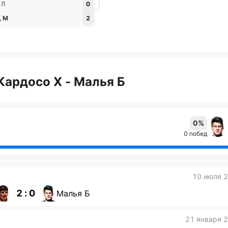
 Л
0
Ц М
2
Кардосо Х - Малья Б
0%
0 побед
10 июля 
2 : 0
Малья Б
21 января 