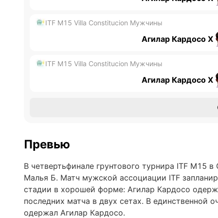
ITF M15 Villa Constitucion Мужчины
Агилар Кардосо Х
ITF M15 Villa Constitucion Мужчины
Агилар Кардосо Х
Превью
В четвертьфинале грунтового турнира ITF M15 в
Малья Б. Матч мужской ассоциации ITF запланир
стадии в хорошей форме: Агилар Кардосо одержа
последних матча в двух сетах. В единственной о
одержал Агилар Кардосо.