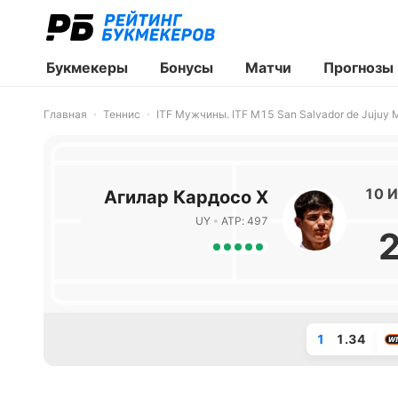
Букмекеры
Бонусы
Матчи
Прогнозы
Главная
Теннис
ITF Мужчины. ITF M15 San Salvador de Jujuy
10 И
Агилар Кардосо Х
UY
ATP: 497
1
1.34