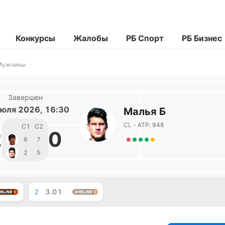
Конкурсы
Жалобы
РБ Спорт
РБ Бизнес
 Мужчины
Завершен
юля 2026, 16:30
Малья Б
CL
ATP: 948
С1
С2
2
0
6
7
2
5
2
3.01