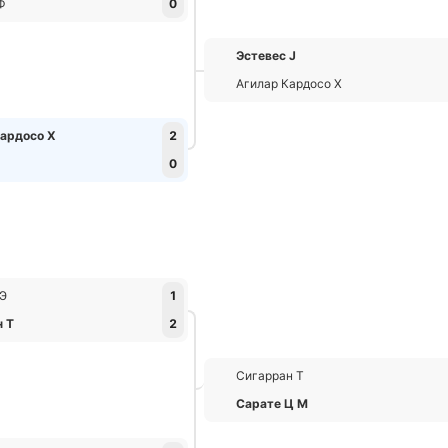
Ф
0
Эстевес J
Агилар Кардосо Х
Кардосо Х
2
0
 Э
1
н Т
2
Сигарран Т
Сарате Ц М