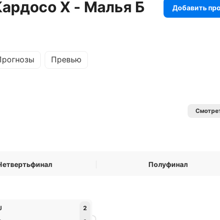
ардосо Х - Малья Б
Добавить пр
Прогнозы
Превью
Смотрет
Четвертьфинал
Полуфинал
J
2