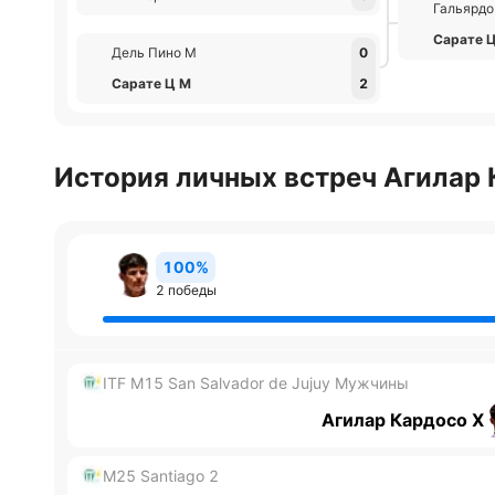
Гальярдо
Сарате 
Дель Пино М
0
Сарате Ц М
2
История личных встреч Агилар 
100%
2 победы
ITF M15 San Salvador de Jujuy Мужчины
Агилар Кардосо Х
M25 Santiago 2