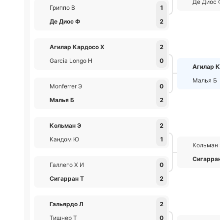
Де Диос 
Гриппо В
1
Де Диос Ф
2
Агилар Кардосо Х
2
Garcia Longo Н
0
Агилар 
Малья Б
Monferrer Э
0
Малья Б
2
Кольман Э
2
Кандом Ю
1
Кольман
Сигарра
Галлего Х И
0
Сигарран Т
2
Гальярдо Л
2
Тишнер Т
0