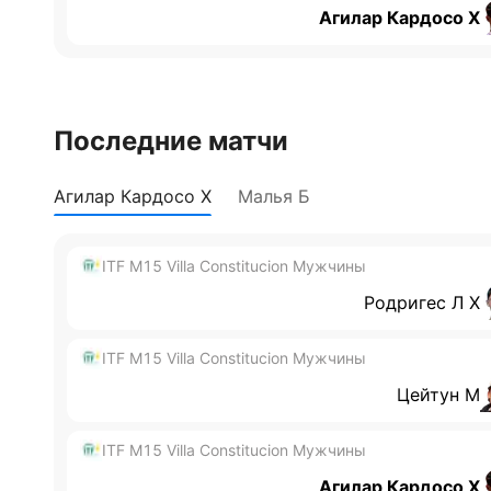
Агилар Кардосо Х
Последние матчи
Агилар Кардосо Х
Малья Б
ITF M15 Villa Constitucion Мужчины
Родригес Л Х
ITF M15 Villa Constitucion Мужчины
Цейтун М
ITF M15 Villa Constitucion Мужчины
Агилар Кардосо Х