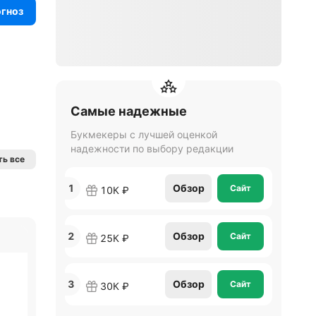
огноз
Самые надежные
Букмекеры с лучшей оценкой
надежности по выбору редакции
ь все
1
Обзор
Сайт
10К ₽
2
Обзор
Сайт
25К ₽
3
Обзор
Сайт
30К ₽