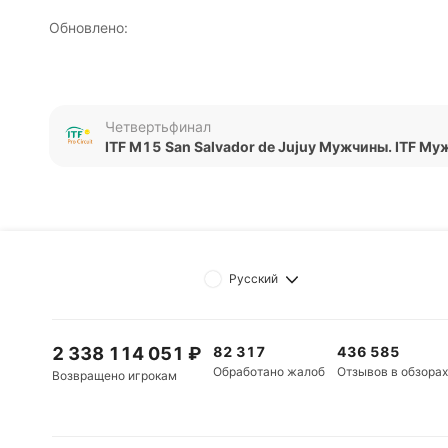
Обновлено:
Автор
Четвертьфинал
Дмитрий Разумец
ITF M15 San Salvador de Jujuy Мужчины. ITF М
Русский
2 338 114 051
₽
82 317
436 585
Обработано жалоб
Отзывов в обзорах
Возвращено игрокам