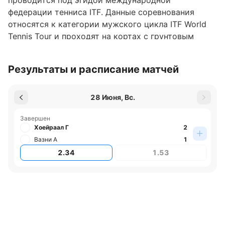
проводится под эгидой международной
федерации тенниса ITF. Данные соревнования
относятся к категории мужского цикла ITF World
Tennis Tour и проходят на кортах с грунтовым
покрытием.
Где играют турнир
Результаты и расписание матчей
Турнир проходит в Польше, город Жешув.
28 Июня, Вс.
Обновлено:
Завершен
Хоейраал Г
2
Автор
Вазни А
1
2.34
1.53
Игорь Чамовских
Подписаться