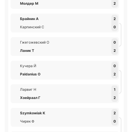
Молдер М
2
Брайнин А
2
Карпинский С
0
Гжегожевский О
0
Ланик Т
2
Кучера Й
0
Paldanius О
2
Ларвиг Н
1
Хоейраал Г
2
Szymkowiak К
2
Чирек Ф
0