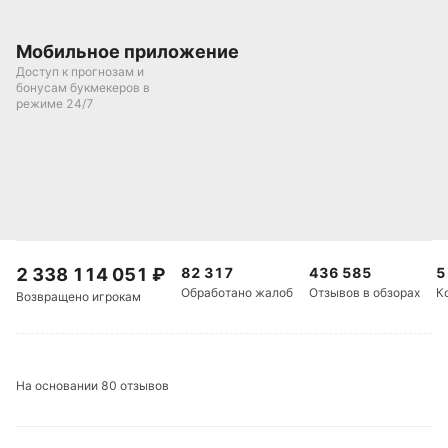
Мобильное приложение
Доступ к прогнозам и
бонусам букмекеров в
режиме 24/7
2 338 114 051
₽
82 317
436 585
5
Обработано жалоб
Отзывов в обзорах
К
Возвращено игрокам
На основании 80 отзывов