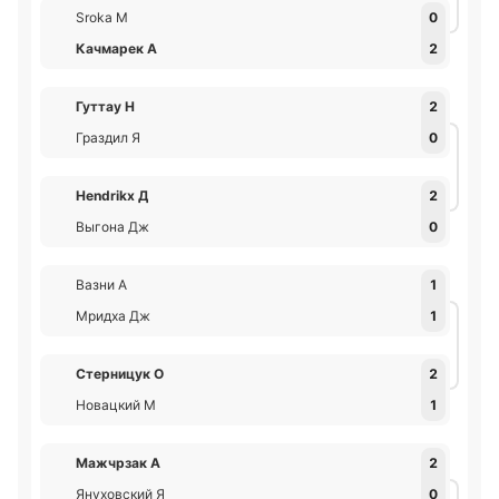
Sroka М
0
Качмарек А
2
Гуттау Н
2
Граздил Я
0
Hendrikx Д
2
Выгона Дж
0
Вазни А
1
Мридха Дж
1
Стерницук О
2
Новацкий М
1
Мажчрзак А
2
Януховский Я
0