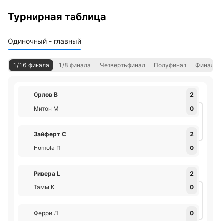
Турнирная таблица
Одиночный - главный
1/16 финала
1/8 финала
Четвертьфинал
Полуфинал
Финал
Орлов В
2
Митон М
0
Зайферт С
2
Homola П
0
Ривера L
2
Тамм К
0
Ферри Л
0