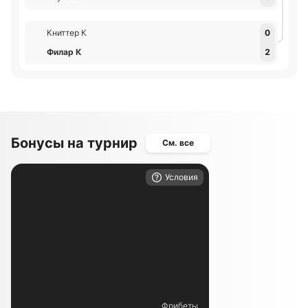
Книттер К
0
Филар К
2
Бонусы на турнир
См. все
Условия
Фрибеты