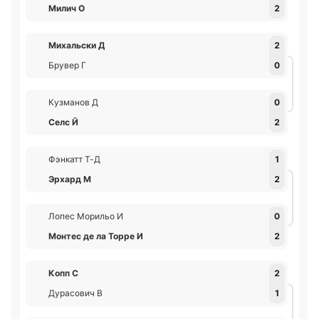
Милич О
2
Михальски Д
2
Брувер Г
0
Кузманов Д
0
Селс Й
2
Фэнкатт Т-Д
1
Эрхард М
2
Лопес Морильо И
0
Монтес де ла Торре И
2
Копп С
2
Дурасович В
1