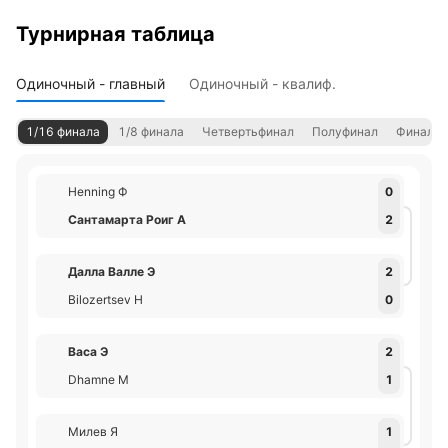
Турнирная таблица
Одиночный - главный
Одиночный - квалиф.
1/16 финала
1/8 финала
Четвертьфинал
Полуфинал
Финал
Henning Ф
0
Сантамарта Роиг А
2
Далла Валле Э
2
Bilozertsev Н
0
Васа Э
2
Dhamne М
1
Милев Я
1