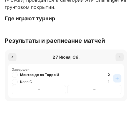
(Plovdiv) проводится в категории ATP Challenger на
грунтовом покрытии.
Где играют турнир
Турнир проходит в Болгарии, город Пловдив.
Результаты и расписание матчей
Обновлено:
27 Июня, Сб.
Автор
Завершен
Николай Абовян
Монтес де ла Торре И
2
Копп С
1
Подписаться
–
–