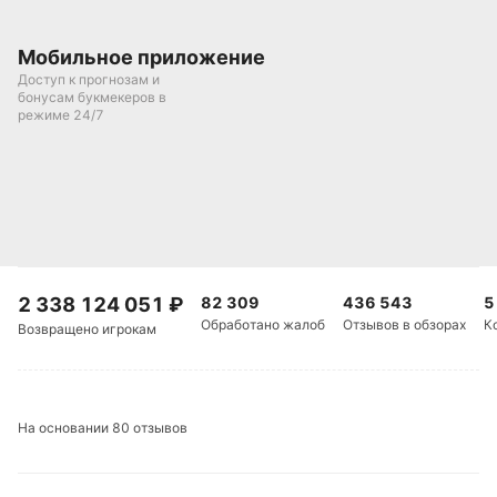
Мобильное приложение
Доступ к прогнозам и
бонусам букмекеров в
режиме 24/7
2 338 124 051
₽
82 309
436 543
5
Обработано жалоб
Отзывов в обзорах
К
Возвращено игрокам
На основании 80 отзывов