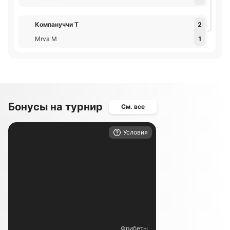
Компануччи Т
2
Mrva М
1
Бонусы на турнир
См. все
Условия
Фрибеты