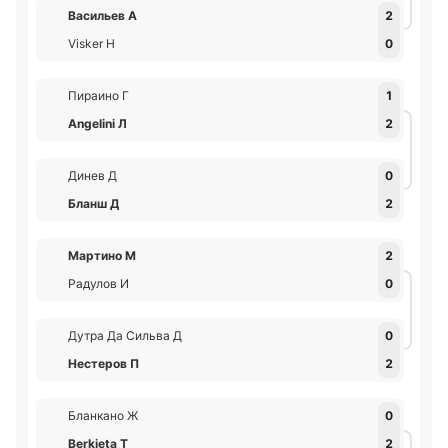
Васильев А
2
Visker Н
0
Пираино Г
1
Angelini Л
2
Динев Д
0
Бланш Д
2
Мартино М
2
Радулов И
0
Дутра Да Сильва Д
0
Нестеров П
2
Бланкано Ж
0
Berkieta Т
2