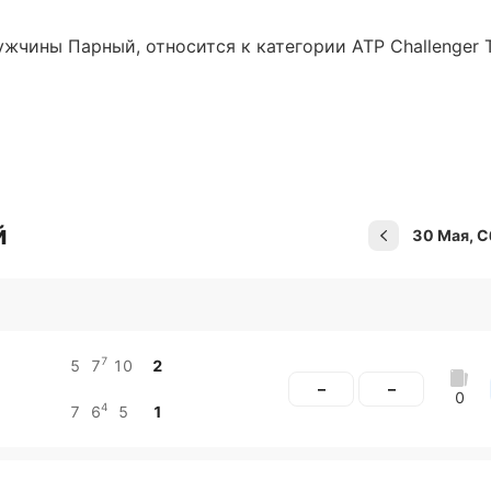
ужчины Парный, относится к категории ATP Challenger T
й
30 Мая, С
Подписат
7
5
7
10
2
–
–
0
4
7
6
5
1