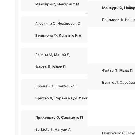
Мансури С, Нойхрист М
2
Мансури С, Нойх
Бондиоли Ф, Канья
Агостини С, Йоханссон О
1
Бондиоли Ф, Каньято К А
2
Бекени М, Мацей Д
0
Файта П, Макк П
2
Файта П, Макк П
Бритто Л, Сарайва
Брайнин А, Кравченко Г
0
Бритто Л, Сарайва Дос Сантос П
2
Приходько О, Сакамото П
2
Berkieta Т, Нагуди А
0
Приходько О, Сак