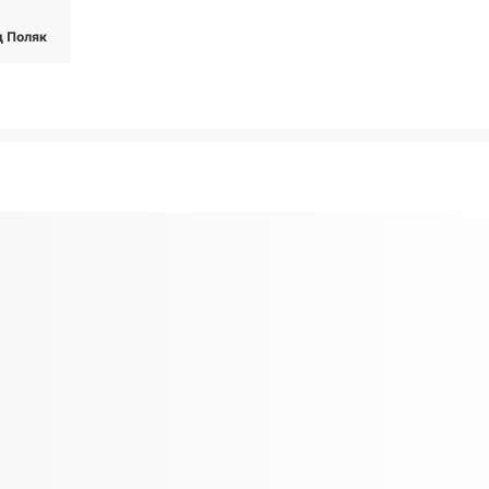
д Поляк
2