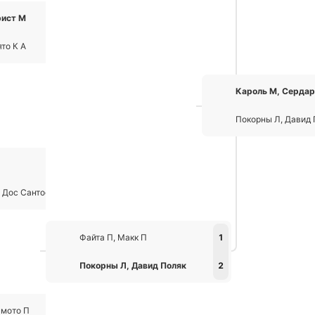
рист М
2
то К А
0
Кароль М, Серда
Покорны Л, Давид 
2
 Дос Сантос П
1
Файта П, Макк П
1
Покорны Л, Давид Поляк
2
амото П
0