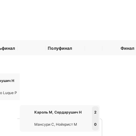
ьфинал
Полуфинал
Финал
рушич Н
2
do Luque Р
0
Кароль М, Сердарушич Н
2
Мансури С, Нойхрист М
0