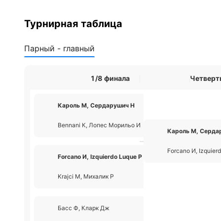
Турнирная таблица
Парный - главный
1/8 финала
Четверт
Кароль М, Сердарушич Н
2
Bennani К, Лопес Морильо И
1
Кароль М, Серда
Forcano И, Izquier
Forcano И, Izquierdo Luque Р
2
Krajci М, Михалик Р
0
Басс Ф, Кларк Дж
1