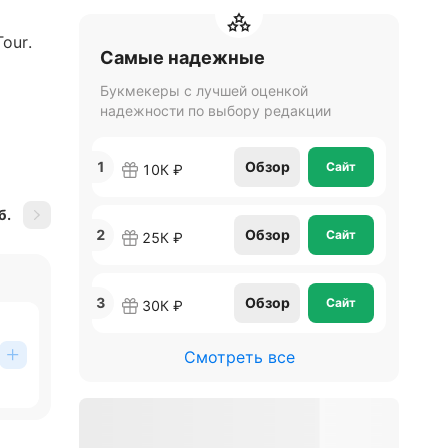
our.
Самые надежные
Букмекеры с лучшей оценкой
надежности по выбору редакции
1
Обзор
Сайт
10К ₽
б.
2
Обзор
Сайт
25К ₽
ься
3
Обзор
Сайт
30К ₽
Смотреть все