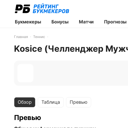
Букмекеры
Бонусы
Матчи
Прогнозы
Главная
Теннис
Kosice (Челленджер Муж
Обзор
Таблица
Превью
Превью