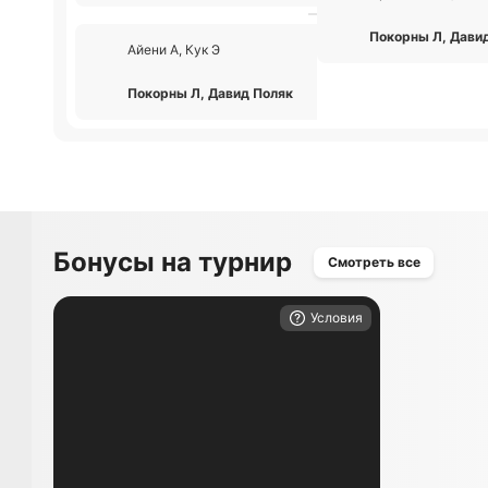
Покорны Л, Дави
Айени А, Кук Э
1
Покорны Л, Давид Поляк
2
Бонусы на турнир
Смотреть все
Условия