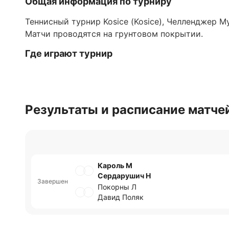
Общая информация по турниру
Теннисный турнир Kosice (Kosice), Челленджер М
Матчи проводятся на грунтовом покрытии.
Где играют турнир
Турнир проходит в городе Кошице, Словакия.
Обновлено:
Результаты и расписание матче
Автор
Николай Абовян
Кароль М
Сердарушич Н
Завершен
Покорны Л
Давид Поляк