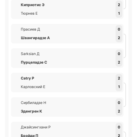
Киприотис Э
2
Тюрнев Е
1
Прасиев Д
0
Швангирадзе А
2
Sarksian Д
0
Пурцеладзе С
2
Catry Р
2
Карловский Е
1
Сирбиладзе Н
0
Эденгрен К
2
Джайсингхани Р
0
Брэйди П
2