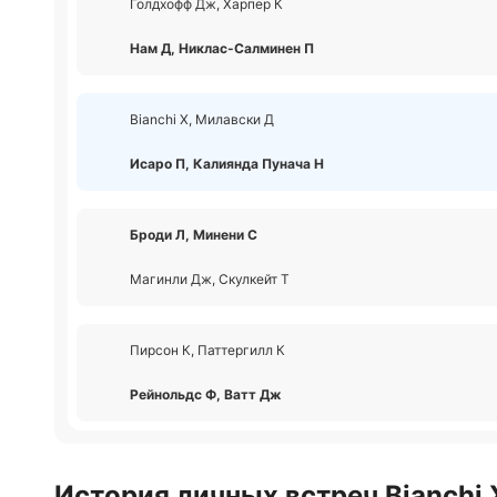
Голдхофф Дж, Харпер К
Нам Д, Никлас-Салминен П
Bianchi Х, Милавски Д
Исаро П, Калиянда Пунача Н
Броди Л, Минени С
Магинли Дж, Скулкейт Т
Пирсон К, Паттергилл К
Рейнольдс Ф, Ватт Дж
История личных встреч Bianchi 