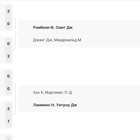
2
0
Ромболи Ф, Смит Дж
Джанг Дж, Макдональд М
0
2
0
0
Хах Х, Мартинес Л-Д
Ламмонс Н, Уитроу Дж
2
1