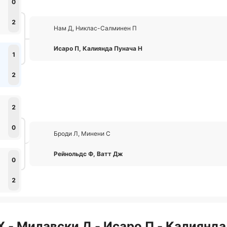
0
2
Нам Д, Никлас-Салминен П
Исаро П, Калиянда Пунача Н
1
2
2
0
Броди Л, Минени С
Рейнольдс Ф, Ватт Дж
0
2
Х - Милавски Д - Исаро П - Калиянда