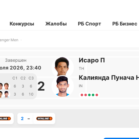
Конкурсы
Жалобы
РБ Спорт
РБ Бизнес
enger Men
Исаро П
Завершен
юля 2026, 23:40
TH
Калиянда Пунача 
С1
С2
С3
2
IN
6
3
6
3
6
10
2
–