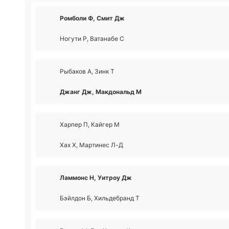
Ромболи Ф, Смит Дж
Ногути Р, Ватанабе С
Рыбаков А, Зинк Т
Джанг Дж, Макдональд М
Харпер П, Кайгер М
Хах Х, Мартинес Л-Д
Ламмонс Н, Уитроу Дж
Бэйлдон Б, Хильдебранд Т