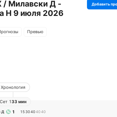
 / Милавски Д -
Добавить пр
а Н 9 июля 2026
Прогнозы
Превью
Хронология
Сет
1
33 мин
1
 Д
15
30
40
40
40