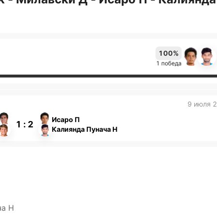
100%
1 победа
9 июля 
Исаро П
1 : 2
Калиянда Пунача Н
ча Н