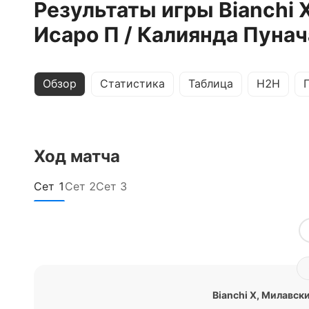
Результаты игры Bianchi Х
Исаро П / Калиянда Пунач
Обзор
Статистика
Таблица
H2H
Ход матча
Сет
1
Сет
2
Сет
3
Bianchi Х
,
Милавски