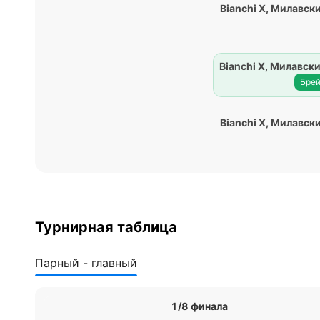
Bianchi Х
,
Милавски
Bianchi Х
,
Милавски
Брей
Bianchi Х
,
Милавски
Турнирная таблица
Парный - главный
1/8 финала