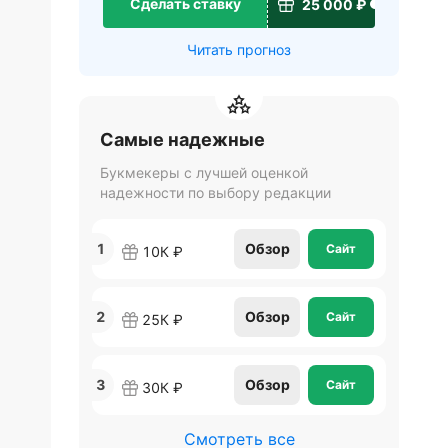
Сделать ставку
25 000 ₽
Читать прогноз
Самые надежные
Букмекеры с лучшей оценкой
надежности по выбору редакции
1
Обзор
Сайт
10К ₽
2
Обзор
Сайт
25К ₽
3
Обзор
Сайт
30К ₽
Смотреть все