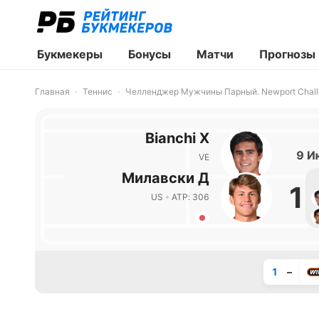
Букмекеры
Бонусы
Матчи
Прогнозы
Главная
Теннис
Челленджер Мужчины Парный. Newport Chall
Bianchi Х
9 И
VE
Милавски Д
1
US
ATP: 306
1
–