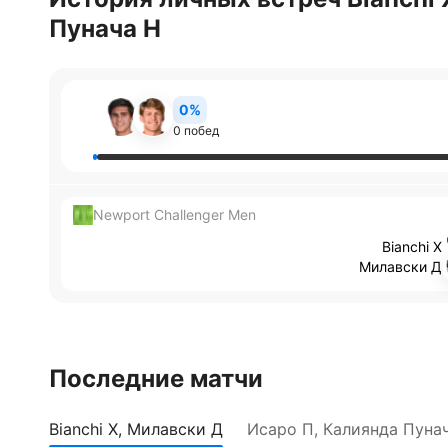
Пунача Н
0%
0 побед
Newport Challenger Men
Bianchi Х
Милавски Д
Последние матчи
Bianchi Х, Милавски Д
Исаро П, Калиянда Пуна