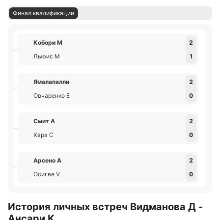
Финал квалификации
Кобори М
2
Льюис М
1
Ямалапалли
2
Овчаренко Е
0
Смит А
2
Хара С
0
Арсено А
2
Осигве V
0
История личных встреч Видманова Д -
Ансари К