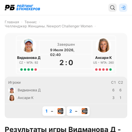
Главная
Теннис
Челленджер Женщины. Newport Challenger Women
Завершен
9 Июля 2026,
02:40
Видманова Д
Ансари К
2
:
0
CZ
WTA: 92
US
WTA: 260
Игроки
С1
С2
Видманова Д
6
6
Ансари К
3
1
1
–
2
–
Результаты игры Видманова Д -