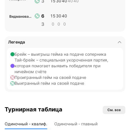
3
15
30
40
40
40
6
15
30
40
Видманова Д
3
0
0
0
Легенда
Брейк – выигрыш гейма на подаче соперника
Тай-брейк – специальная укороченная партия,
которая помогает выявить победителя при
ничейном счёте
Проигранный гейм на своей подаче
Выигранный гейм на своей подаче
Турнирная таблица
См. все
Одиночный - квалиф.
Одиночный - главный