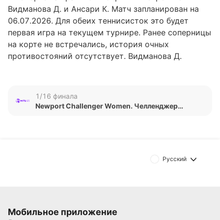
Видманова Д. и Ансари К. Матч запланирован на
06.07.2026. Для обеих теннисисток это будет
первая игра на текущем турнире. Ранее соперницы
на корте не встречались, история очных
противостояний отсутствует. Видманова Д.
подходит к встрече на 92-й позиции рейтинга
WTA, имея четыре победы в пяти последних
матчах. Ансари К. занимает 254-е место и
1/16 финала
потерпела два поражения подряд.
Newport Challenger Women. Челленджер
Женщины
Обновлено:
Автор
Русский
Питер Бьёрн
Подписаться
Мобильное приложение