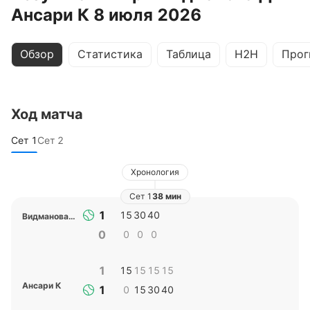
Ансари К 8 июля 2026
Обзор
Статистика
Таблица
H2H
Прог
Ход матча
Сет
1
Сет
2
Хронология
Сет
1
38 мин
1
15
30
40
Видманова Д
0
0
0
0
1
15
15
15
15
Ансари К
1
0
15
30
40