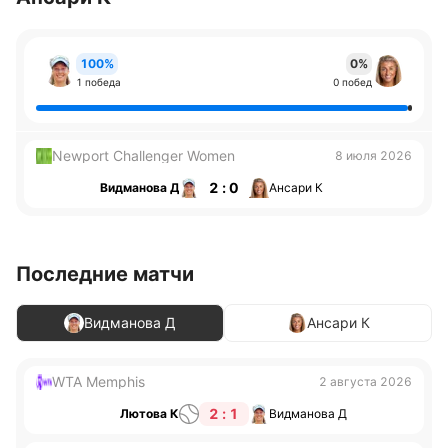
100%
0%
1 победа
0 побед
Newport Challenger Women
8 июля 2026
2 : 0
Видманова Д
Ансари К
Последние матчи
Видманова Д
Ансари К
WTA Memphis
2 августа 2026
2 : 1
Лютова К
Видманова Д