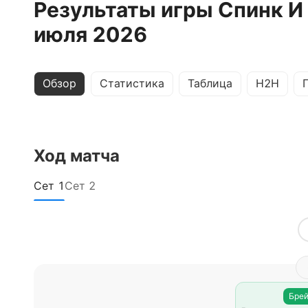
Результаты игры Спинк И 
июля 2026
Обзор
Статистика
Таблица
H2H
Ход матча
Сет
1
Сет
2
Брей