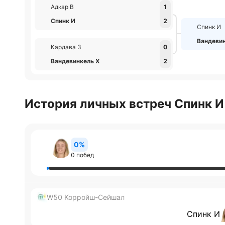
Адкар В
1
Спинк И
2
Спинк И
Вандеви
Кардава З
0
Вандевинкель Х
2
История личных встреч Спинк И
0%
0 побед
W50 Корройш-Сейшал
Спинк И