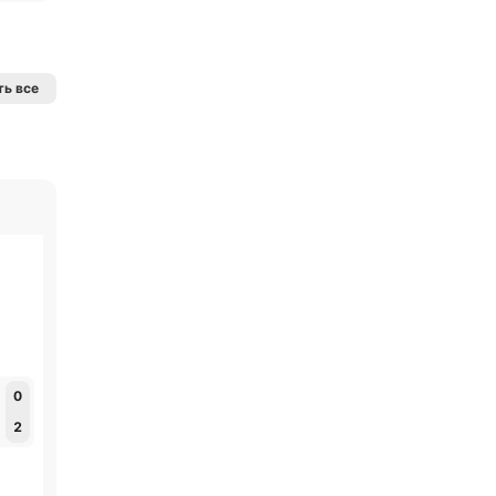
ь все
0
2