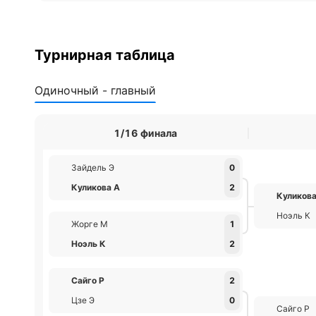
Турнирная таблица
Одиночный - главный
1/16 финала
Зайдель Э
0
Куликова А
2
Куликова
Ноэль К
Жорге М
1
Ноэль К
2
Сайго Р
2
Цзе Э
0
Сайго Р