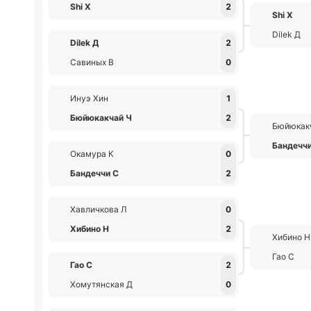
Shi Х
2
Shi Х
Dilek Д
Dilek Д
2
Савиных В
0
Инуэ Хин
1
Бюйюкакчай Ч
2
Бюйюкак
Бандечч
Окамура К
0
Бандеччи С
2
Хавличкова Л
0
Хибино Н
2
Хибино Н
Гао С
Гао С
2
Хомутянская Д
0