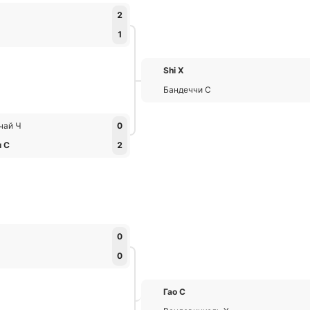
2
1
Shi Х
Бандеччи С
чай Ч
0
и С
2
0
0
Гао С