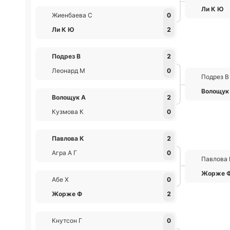
Ли К Ю
Жиенбаева С
0
Ли К Ю
2
Подрез В
2
Леонард М
0
Подрез В
Волощук
Волощук А
2
Кузмова К
0
Павлова К
2
Агра А Г
0
Павлова 
Жорже 
Абе Х
0
Жорже Ф
2
Кнутсон Г
0