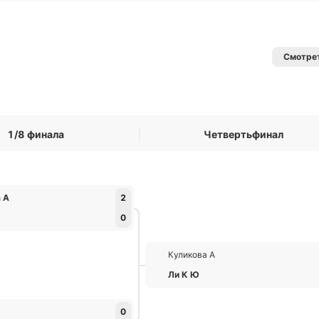
Смотрет
1/8 финала
Четвертьфинал
 А
2
0
Куликова А
Ли К Ю
0