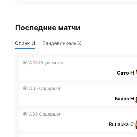
Последние матчи
Спинк И
Вандевинкель Х
W35 Роухэмптон
Сато Н
W35 Олдершот
Бэйнс Н
W35 Олдершот
Rutlauka С