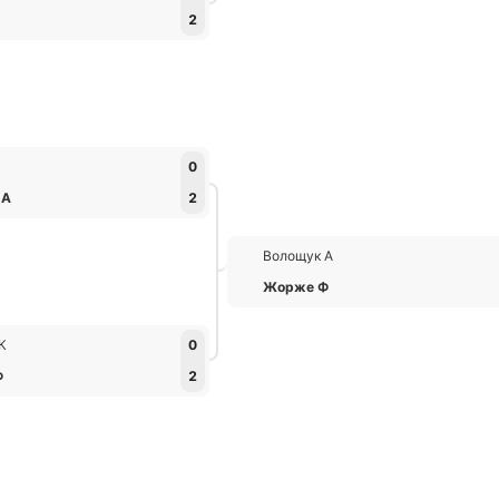
2
0
 А
2
Волощук А
Жорже Ф
К
0
Ф
2