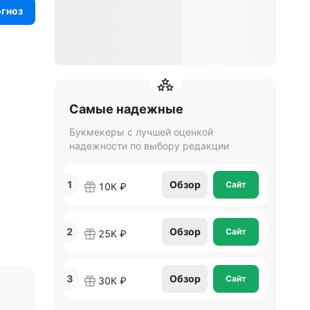
огноз
Самые надежные
Букмекеры с лучшей оценкой
надежности по выбору редакции
1
Обзор
Сайт
10К ₽
2
Обзор
Сайт
25К ₽
3
Обзор
Сайт
30К ₽