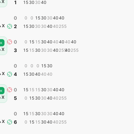
 Х
1
15
30
30
40
0
0
0
15
30
30
40
40
 Х
2
15
30
30
30
40
40
255
0
0
15
15
30
40
40
40
40
40
к
 Х
3
15
15
30
30
30
40
255
40
255
0
0
0
0
15
30
 Х
4
15
30
40
40
40
0
15
15
15
30
30
40
40
к
 Х
5
0
15
30
30
40
40
255
0
15
15
30
30
30
40
40
 Х
6
0
15
15
30
40
40
255