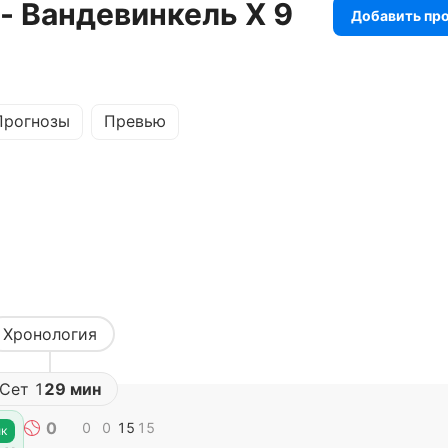
- Вандевинкель Х 9
Добавить пр
Прогнозы
Превью
Хронология
Сет
1
29 мин
0
0
0
15
15
к