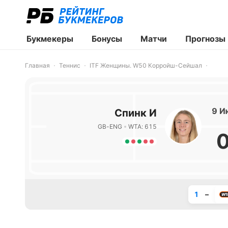
Букмекеры
Бонусы
Матчи
Прогнозы
Главная
Теннис
ITF Женщины. W50 Корройш-Сейшал
9 И
Спинк И
GB-ENG
WTA: 615
1
–