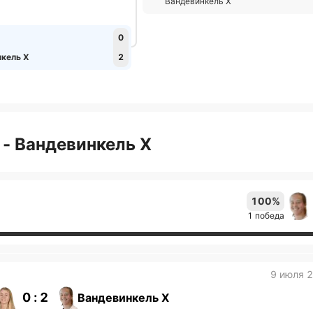
Вандевинкель Х
0
нкель Х
2
 - Вандевинкель Х
100%
1 победа
9 июля 
0 : 2
Вандевинкель Х