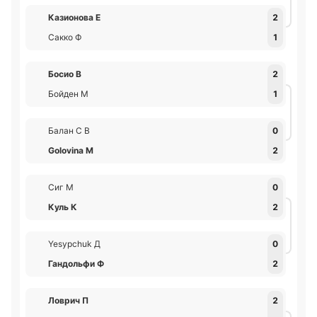
Казионова Е
2
Сакко Ф
1
Босио В
2
Бойден М
1
Балан С В
0
Golovina М
2
Сиг М
0
Куль К
2
Yesypchuk Д
0
Гандольфи Ф
2
Ловрич П
2