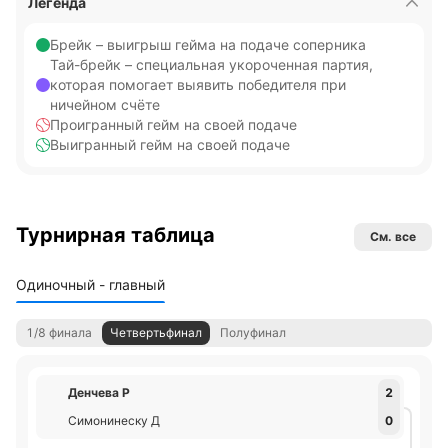
Легенда
Брейк – выигрыш гейма на подаче соперника
Тай-брейк – специальная укороченная партия,
которая помогает выявить победителя при
ничейном счёте
Проигранный гейм на своей подаче
Выигранный гейм на своей подаче
Турнирная таблица
См. все
Одиночный - главный
1/8 финала
Четвертьфинал
Полуфинал
Денчева Р
2
Симонинеску Д
0