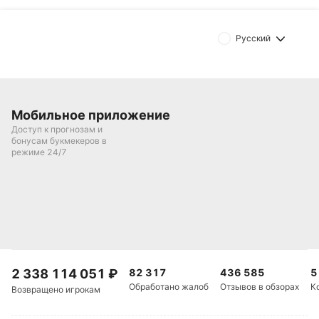
Автор
Михаил Кузнецов
Русский
Подписаться
Мобильное приложение
Доступ к прогнозам и
бонусам букмекеров в
режиме 24/7
2 338 114 051
₽
82 317
436 585
5
Обработано жалоб
Отзывов в обзорах
К
Возвращено игрокам