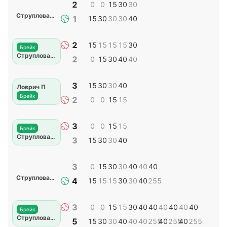
2
0
0
15
30
30
Струплова Дж
1
15
30
30
30
40
2
15
15
15
15
30
Брейк
Струплова Дж
2
0
15
30
40
40
3
15
30
30
40
Ловрич П
Брейк
2
0
0
15
15
3
0
0
15
15
Брейк
Струплова Дж
3
15
30
30
40
3
0
15
30
30
40
40
40
Струплова Дж
4
15
15
15
30
30
40
255
3
0
0
15
15
30
40
40
40
40
40
40
Брейк
Струплова Дж
5
15
30
30
40
40
40
255
40
255
40
255