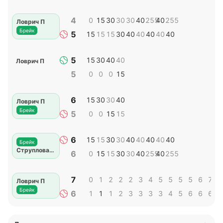
4
0
15
30
30
30
40
255
40
255
Ловрич П
Брейк
5
15
15
15
30
40
40
40
40
40
5
15
30
40
40
Ловрич П
5
0
0
0
15
6
15
30
30
40
Ловрич П
Брейк
5
0
0
15
15
6
15
15
30
30
40
40
40
40
40
Брейк
Струплова Дж
6
0
15
15
30
30
40
255
40
255
7
0
1
2
2
2
3
4
5
5
5
5
6
7
7
Ловрич П
Брейк
6
1
1
1
2
3
3
3
3
4
5
6
6
6
7