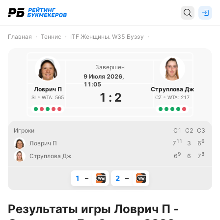
Главная
Теннис
ITF Женщины. W35 Бузэу
Завершен
9 Июля 2026,
11:05
Ловрич П
Струплова Дж
1
:
2
SI
WTA: 565
CZ
WTA: 217
Игроки
С1
С2
С3
11
6
Ловрич П
7
3
6
9
8
Струплова Дж
6
6
7
1
–
2
–
Результаты игры Ловрич П -