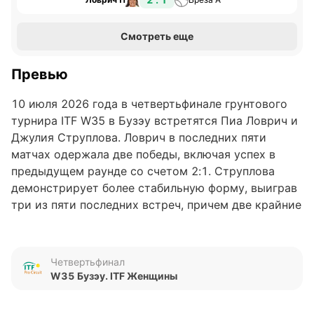
Смотреть еще
Превью
10 июля 2026 года в четвертьфинале грунтового
турнира ITF W35 в Бузэу встретятся Пиа Ловрич и
Джулия Струплова. Ловрич в последних пяти
матчах одержала две победы, включая успех в
предыдущем раунде со счетом 2:1. Струплова
демонстрирует более стабильную форму, выиграв
три из пяти последних встреч, причем две крайние
игры завершились в ее пользу. Ранее теннисистки
друг с другом не играли, очные встречи в истории
противостояний отсутствуют.
Четвертьфинал
W35 Бузэу. ITF Женщины
Обновлено: