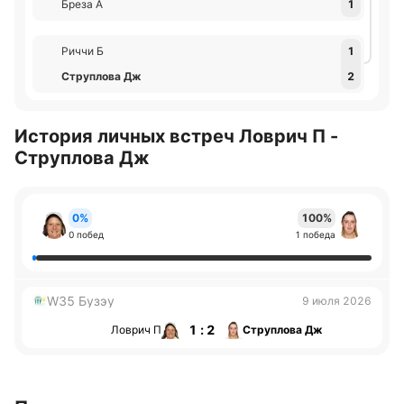
Бреза А
1
Риччи Б
1
Струплова Дж
2
История личных встреч Ловрич П -
Струплова Дж
0%
100%
0 побед
1 победа
W35 Бузэу
9 июля 2026
1 : 2
Ловрич П
Струплова Дж