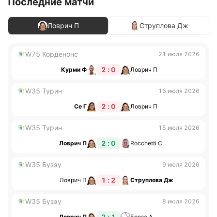
Последние матчи
Ловрич П
Струплова Дж
W75 Корденонс
21 июля 2026
2 : 0
Курми Ф
Ловрич П
W35 Турин
16 июля 2026
2 : 0
Се Г
Ловрич П
W35 Турин
15 июля 2026
2 : 0
Ловрич П
Rocchetti С
W35 Бузэу
9 июля 2026
1 : 2
Ловрич П
Струплова Дж
W35 Бузэу
8 июля 2026
2 : 1
Ловрич П
Бреза А