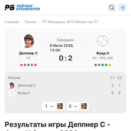
Главная
Теннис
ITF Женщины. W15 Монастир 21
Завершен
9 Июля 2026,
13:00
Деппнер С
Фуад Н
0
:
2
FR
EG
WTA: 660
Игроки
С1
С2
Деппнер С
2
1
Фуад Н
6
6
1
–
2
–
Результаты игры Деппнер С -