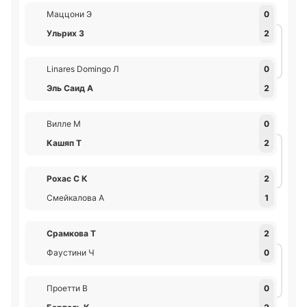
Маццони Э
0
Ульрих З
2
Linares Domingo Л
0
Эль Саид А
2
Вилле М
0
Кашяп Т
2
Рохас С К
2
Смейкалова А
1
Срамкова Т
2
Фаустини Ч
0
Проетти В
0