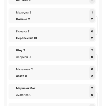
Бартель К
2
Малоуни Э
1
Комано М
2
Исмаил Т
0
Перапёхина Ю
2
Шоу Э
2
Харрион С
0
Миланезе С
0
Эззат Я
2
Мариани Мат
2
Avataneo С
0