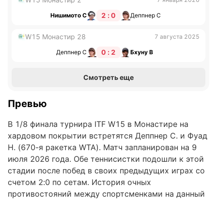
2 : 0
Нишимото С
Деппнер С
W15 Монастир 28
7 августа 2025
0 : 2
Деппнер С
Бхуну В
Смотреть еще
Превью
В 1/8 финала турнира ITF W15 в Монастире на
хардовом покрытии встретятся Деппнер С. и Фуад
Н. (670-я ракетка WTA). Матч запланирован на 9
июля 2026 года. Обе теннисистки подошли к этой
стадии после побед в своих предыдущих играх со
счетом 2:0 по сетам. История очных
противостояний между спортсменками на данный
момент отсутствует. Деппнер С. демонстрирует