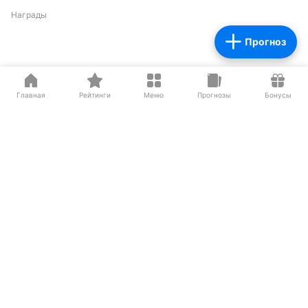
Награды
Прогноз
Партнеры
Главная
Рейтинги
Меню
Прогнозы
Бонусы
О нас на Wikipedia
Резиденты ИЦ Сколково
Сетевое издание «Рейтинг Букмекеров» (адрес в сети Интернет -
https://bookmaker-ratings.ru
) (далее - Издание)
Основатель: Шабазян Паруйр Арташесович
Учредитель Издания: Мирзоян Сергей Владимирович
Главный редактор Издания: Бодров Андрей Константинович
Адрес: Москва, ул.Бутлерова 17, офис
259