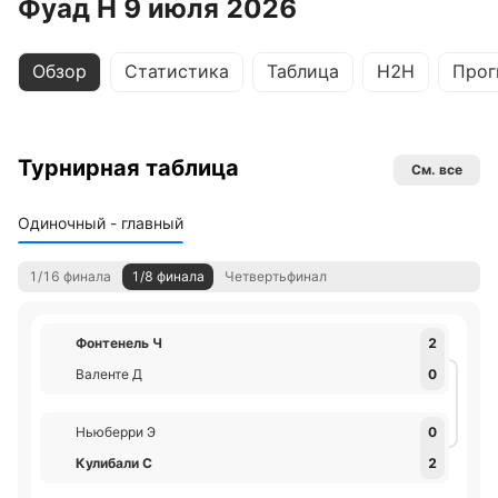
Фуад Н 9 июля 2026
Обзор
Статистика
Таблица
H2H
Прог
Турнирная таблица
См. все
Одиночный - главный
1/16 финала
1/8 финала
Четвертьфинал
Фонтенель Ч
2
Валенте Д
0
Ньюберри Э
0
Кулибали С
2