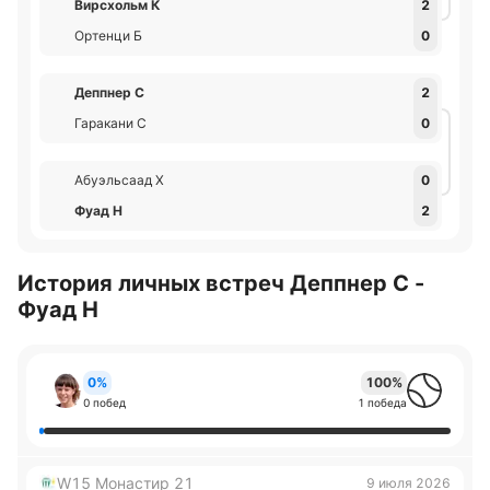
Вирсхольм К
2
Ортенци Б
0
Деппнер С
2
Гаракани С
0
Абуэльсаад Х
0
Фуад Н
2
История личных встреч Деппнер С -
Фуад Н
0%
100%
0 побед
1 победа
W15 Монастир 21
9 июля 2026