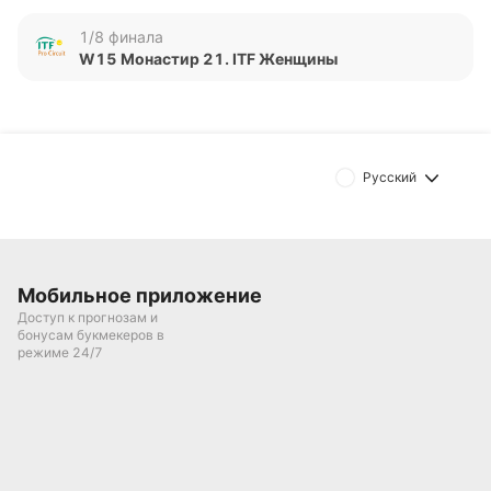
нестабильные результаты, проиграв 11 из 15
последних встреч, в то время как Фуад Н. имеет
1/8 финала
более высокий рейтинговый статус.
W15 Монастир 21. ITF Женщины
Обновлено:
Автор
Русский
Михаил Кузнецов
Подписаться
Мобильное приложение
Доступ к прогнозам и
бонусам букмекеров в
режиме 24/7