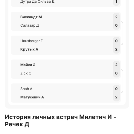
Дутра Да Сильва Д
1
Вискандт М
2
Салазар Д
0
Hausberger Г
0
Крутых А
2
Майкл Э
2
Zick С
0
Shah А
0
Матусевич А
2
История личных встреч Милетич И -
Речек Д