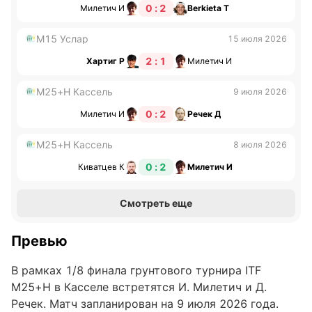
0 : 2
Милетич И
Berkieta Т
M15 Услар
15 июля 2026
2 : 1
Хартиг Р
Милетич И
M25+H Кассель
9 июля 2026
0 : 2
Милетич И
Речек Д
M25+H Кассель
8 июля 2026
0 : 2
Киватцев К
Милетич И
Смотреть еще
Превью
В рамках 1/8 финала грунтового турнира ITF
M25+H в Касселе встретятся И. Милетич и Д.
Речек. Матч запланирован на 9 июля 2026 года.