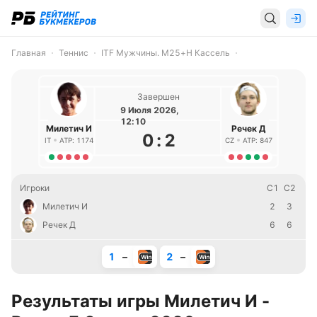
Главная
Теннис
ITF Мужчины. M25+H Кассель
Завершен
9 Июля 2026,
12:10
Милетич И
Речек Д
0
:
2
IT
ATP: 1174
CZ
ATP: 847
Игроки
С1
С2
Милетич И
2
3
Речек Д
6
6
1
–
2
–
Результаты игры Милетич И -