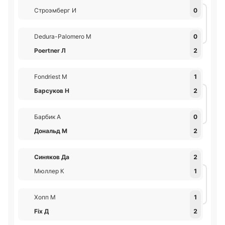
Строэмберг И
0
Dedura-Palomero М
0
Poertner Л
2
Fondriest М
1
Барсуков Н
2
Барбик А
0
Дональд М
2
Синяков Да
2
Мюллер К
1
Хопп М
1
Fix Д
2