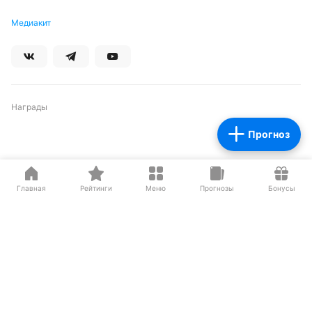
Медиакит
Награды
Прогноз
Партнеры
Главная
Рейтинги
Меню
Прогнозы
Бонусы
О нас на Wikipedia
Резиденты ИЦ Сколково
Сетевое издание «Рейтинг Букмекеров» (адрес в сети Интернет -