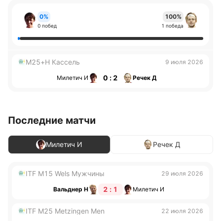
0%
100%
0 побед
1 победа
M25+H Кассель
9 июля 2026
0 : 2
Милетич И
Речек Д
Последние матчи
Милетич И
Речек Д
ITF M15 Wels Мужчины
29 июля 2026
2 : 1
Вальднер Н
Милетич И
ITF M25 Metzingen Men
22 июля 2026