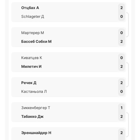
Отцбах А
2
Schlageter Д
0
Мартерер М
0
Бассеб Собхи М
2
Киватцев К
0
Милетич И
2
Речек Д
2
Кастаньола Л
0
Зиккенбергер Т
1
Табакко Дж
2
Эреншнайдер Н
2