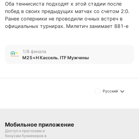
Оба теннисиста подходят к этой стадии после
побед в своих предыдущих матчах со счетом 2:0.
Ранее соперники не проводили очных встреч в
официальных турнирах. Милетич занимает 881-е
место в рейтинге ATP, в то время как Речек
находится на 930-й позиции.
1/8 финала
Обновлено:
M25+H Кассель. ITF Мужчины
Автор
Александр Трибуш
Русский
Подписаться
Мобильное приложение
Доступ к прогнозам и
бонусам букмекеров в